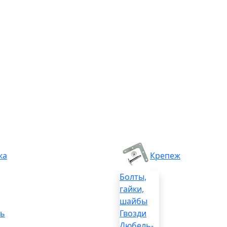
ка
Крепеж
Болты,
гайки,
шайбы
ль
Гвозди
Дюбель-