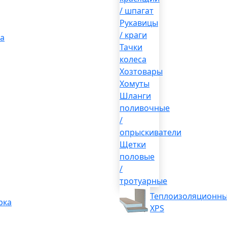
/ шпагат
Рукавицы
/ краги
а
Тачки
колеса
Хозтовары
Хомуты
Шланги
поливочные
/
опрыскиватели
Щетки
половые
/
тротуарные
Теплоизоляционны
рка
XPS