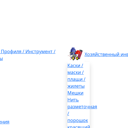
/ Профиля / Инструмент /
Хозяйственный ин
ы
Каски /
маски /
плащи /
жилеты
Мешки
Нить
разметочная
/
порошок
ения
красящий