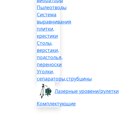
вибраторы
Пылеотводы
Система
выравнивания
плитки,
крестики
Столы,
верстаки,
подстолья,
переноски
Уголки,
сепараторы,струбцины
Лазерные уровени/рулетки
Комплектующие