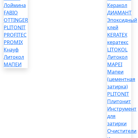
Лоймина
Керакол
FABIO
ДИАМАНТ
OTTINGER
Эпоксидный
PLITONIT
клей
PROFITEC
KERATEX
PROMIX
кератекс
Кнауф
LITOKOL
Литокол
Литокол
МАПЕИ
MAPEI
Мапеи
(цементная
затирка)
PLITONIT
Плитонит
Инструмент
для
затирки
Очистители