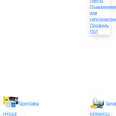
Ленты
Подьемники
для
гипсокартон
Профиль
ГКЛ
Грунтовка
Зати
HYGGE
KERAKOLL