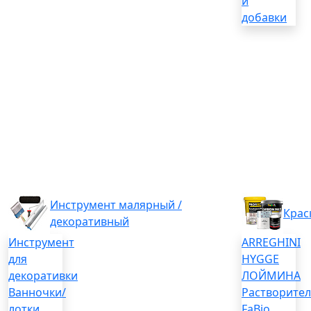
и
добавки
Инструмент малярный /
Крас
декоративный
Инструмент
ARREGHINI
для
HYGGE
декоративки
ЛОЙМИНА
Ванночки/
Растворите
лотки
FaBio