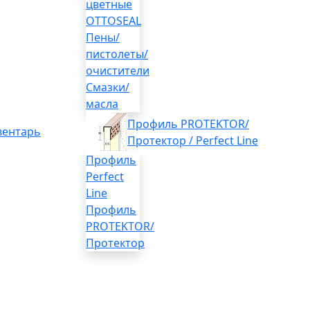
цветные
OTTOSEAL
Пены/
пистолеты/
очистители
Смазки/
масла
Профиль PROTEKTOR/
вентарь
Протектор / Perfect Line
Профиль
Perfect
Line
Профиль
PROTEKTOR/
Протектор