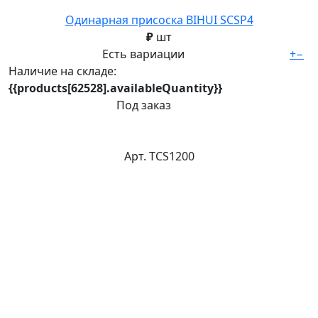
Одинарная присоска BIHUI SCSP4
₽
шт
Есть вариации
+
−
Наличие на складе:
{{products[62528].availableQuantity}}
Под заказ
Арт. TCS1200