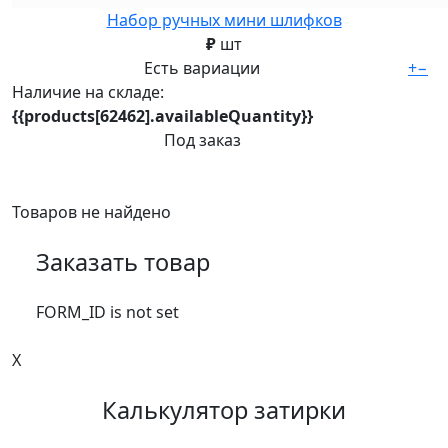
Набор ручных мини шлифков
₽
шт
Есть вариации
+
−
Наличие на складе:
{{products[62462].availableQuantity}}
Под заказ
Товаров не найдено
Заказать товар
FORM_ID is not set
X
Калькулятор затирки