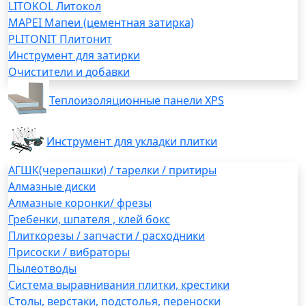
LITOKOL Литокол
MAPEI Мапеи (цементная затирка)
PLITONIT Плитонит
Инструмент для затирки
Очистители и добавки
Теплоизоляционные панели XPS
Инструмент для укладки плитки
АГШК(черепашки) / тарелки / притиры
Алмазные диски
Алмазные коронки/ фрезы
Гребенки, шпателя , клей бокс
Плиткорезы / запчасти / расходники
Присоски / вибраторы
Пылеотводы
Система выравнивания плитки, крестики
Столы, верстаки, подстолья, переноски