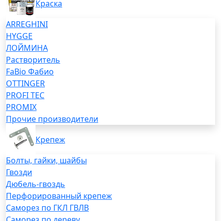
Краска
ARREGHINI
HYGGE
ЛОЙМИНА
Растворитель
FaBio Фабио
OTTINGER
PROFI TEC
PROMIX
Прочие производители
Крепеж
Болты, гайки, шайбы
Гвозди
Дюбель-гвоздь
Перфорированный крепеж
Саморез по ГКЛ ГВЛВ
Саморез по дереву