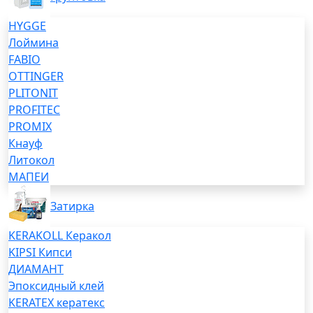
HYGGE
Лоймина
FABIO
OTTINGER
PLITONIT
PROFITEC
PROMIX
Кнауф
Литокол
МАПЕИ
Затирка
KERAKOLL Керакол
KIPSI Кипси
ДИАМАНТ
Эпоксидный клей
KERATEX кератекс