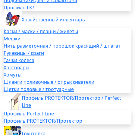
Подьемники для гипсокартона
Профиль ГКЛ
Хозяйственный инвентарь
Каски / маски / плащи / жилеты
Мешки
Нить разметочная / порошок красящий / шпагат
Рукавицы / краги
Тачки колеса
Хозтовары
Хомуты
Шланги поливочные / опрыскиватели
Щетки половые / тротуарные
Профиль PROTEKTOR/Протектор / Perfect
Line
Профиль Perfect Line
Профиль PROTEKTOR/Протектор
Грунтовка