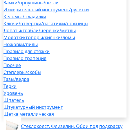
Замки/проушины/петли
Измерительный инструмент/рулетки
Кельмы / гладилки
Ключи/отвертки/пасатижи/ножницы
Лопаты/грабли/черенки/метлы
Молотки/топоры/киянки/ломы
Ножовки/пилы
Правило для стяжки
Правило трапеция
Прочее
Стэплеры/скобы
Тазы/ведра
Терки
Уровень
Шпатель
Штукатурный инструмент
Щетка металлическая
Стеклохолст. Флизелин. Обои под подкраску