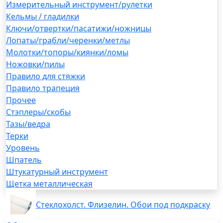
Измерительный инструмент/рулетки
Кельмы / гладилки
Ключи/отвертки/пасатижи/ножницы
Лопаты/грабли/черенки/метлы
Молотки/топоры/киянки/ломы
Ножовки/пилы
Правило для стяжки
Правило трапеция
Прочее
Стэплеры/скобы
Тазы/ведра
Терки
Уровень
Шпатель
Штукатурный инструмент
Щетка металлическая
Стеклохолст. Флизелин. Обои под подкраску