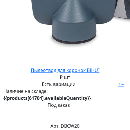
Пылеотвод для коронок BIHUI
₽
шт
Есть вариации
+
−
Наличие на складе:
{{products[61704].availableQuantity}}
Под заказ
Арт. DBCW20