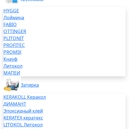
HYGGE
Лоймина
FABIO
OTTINGER
PLITONIT
PROFITEC
PROMIX
Кнауф
Литокол
МАПЕИ
Затирка
KERAKOLL Керакол
ДИАМАНТ
Эпоксидный клей
KERATEX кератекс
LITOKOL Литокол