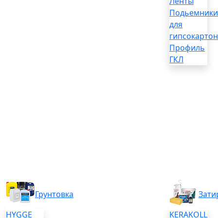
Ленты
Подьемники
для
гипсокартон
Профиль
ГКЛ
Грунтовка
Зати
HYGGE
KERAKOLL