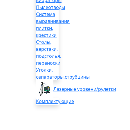
вибраторы
Пылеотводы
Система
выравнивания
плитки,
крестики
Столы,
верстаки,
подстолья,
переноски
Уголки,
сепараторы,струбцины
Лазерные уровени/рулетки
Комплектующие