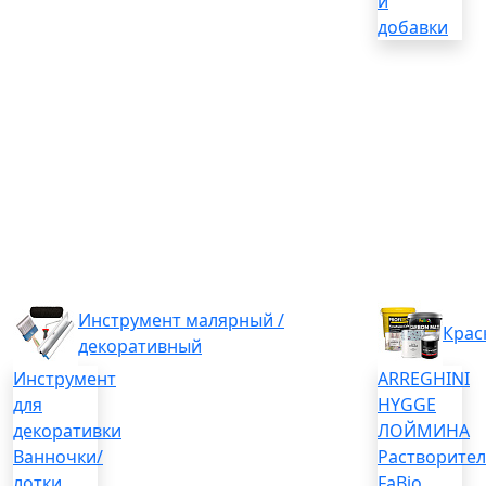
и
добавки
Инструмент малярный /
Крас
декоративный
Инструмент
ARREGHINI
для
HYGGE
декоративки
ЛОЙМИНА
Ванночки/
Растворите
лотки
FaBio