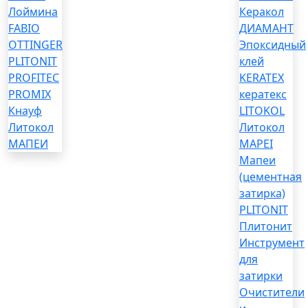
Лоймина
Керакол
FABIO
ДИАМАНТ
OTTINGER
Эпоксидный
PLITONIT
клей
PROFITEC
KERATEX
PROMIX
кератекс
Кнауф
LITOKOL
Литокол
Литокол
МАПЕИ
MAPEI
Мапеи
(цементная
затирка)
PLITONIT
Плитонит
Инструмент
для
затирки
Очистители