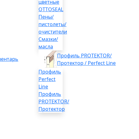
цветные
OTTOSEAL
Пены/
пистолеты/
очистители
Смазки/
масла
Профиль PROTEKTOR/
вентарь
Протектор / Perfect Line
Профиль
Perfect
Line
Профиль
PROTEKTOR/
Протектор