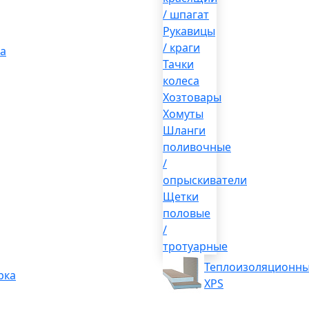
/ шпагат
Рукавицы
/ краги
а
Тачки
колеса
Хозтовары
Хомуты
Шланги
поливочные
/
опрыскиватели
Щетки
половые
/
тротуарные
Теплоизоляционны
рка
XPS