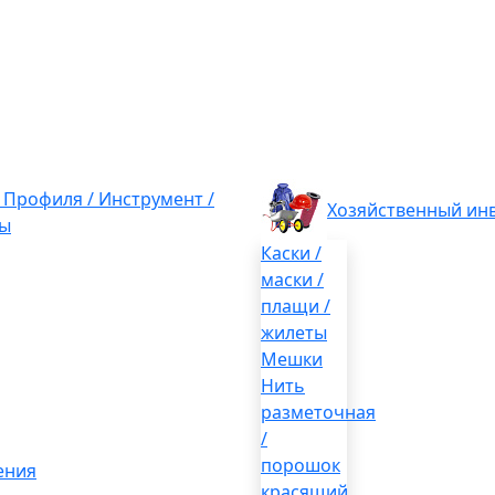
/ Профиля / Инструмент /
Хозяйственный ин
ы
Каски /
маски /
плащи /
жилеты
Мешки
Нить
разметочная
/
порошок
ения
красящий