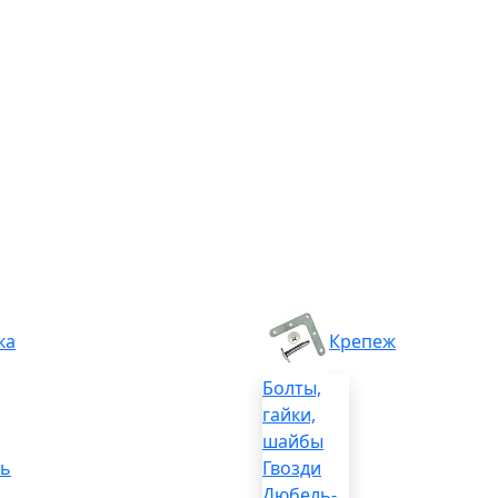
ка
Крепеж
Болты,
гайки,
шайбы
ль
Гвозди
Дюбель-