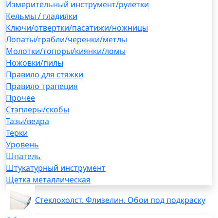
Измерительный инструмент/рулетки
Кельмы / гладилки
Ключи/отвертки/пасатижи/ножницы
Лопаты/грабли/черенки/метлы
Молотки/топоры/киянки/ломы
Ножовки/пилы
Правило для стяжки
Правило трапеция
Прочее
Стэплеры/скобы
Тазы/ведра
Терки
Уровень
Шпатель
Штукатурный инструмент
Щетка металлическая
Стеклохолст. Флизелин. Обои под подкраску