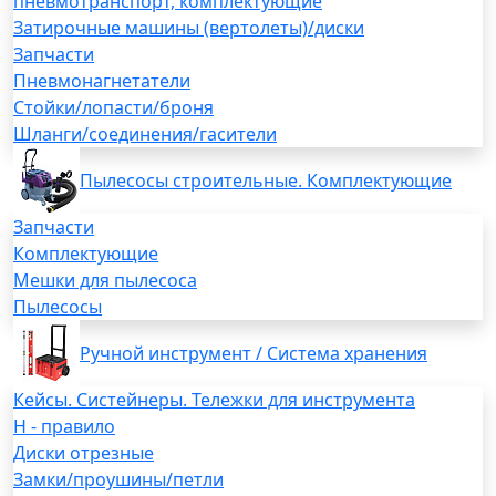
пневмотранспорт, комплектующие
Затирочные машины (вертолеты)/диски
Запчасти
Пневмонагнетатели
Стойки/лопасти/броня
Шланги/соединения/гасители
Пылесосы строительные. Комплектующие
Запчасти
Комплектующие
Мешки для пылесоса
Пылесосы
Ручной инструмент / Система хранения
Кейсы. Систейнеры. Тележки для инструмента
H - правило
Диски отрезные
Замки/проушины/петли