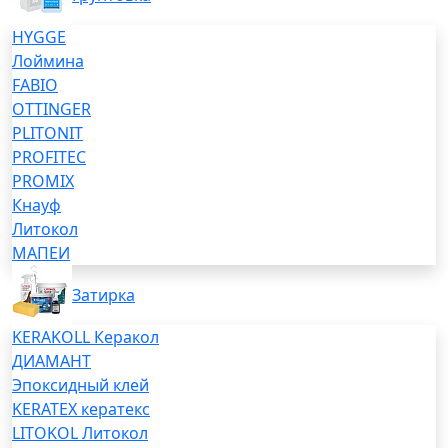
HYGGE
Лоймина
FABIO
OTTINGER
PLITONIT
PROFITEC
PROMIX
Кнауф
Литокол
МАПЕИ
Затирка
KERAKOLL Керакол
ДИАМАНТ
Эпоксидный клей
KERATEX кератекс
LITOKOL Литокол