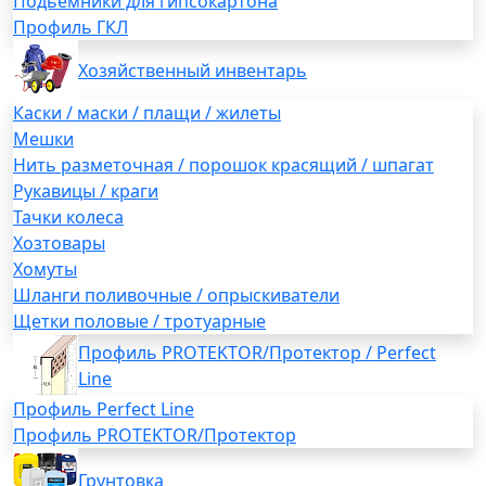
Подьемники для гипсокартона
Профиль ГКЛ
Хозяйственный инвентарь
Каски / маски / плащи / жилеты
Мешки
Нить разметочная / порошок красящий / шпагат
Рукавицы / краги
Тачки колеса
Хозтовары
Хомуты
Шланги поливочные / опрыскиватели
Щетки половые / тротуарные
Профиль PROTEKTOR/Протектор / Perfect
Line
Профиль Perfect Line
Профиль PROTEKTOR/Протектор
Грунтовка