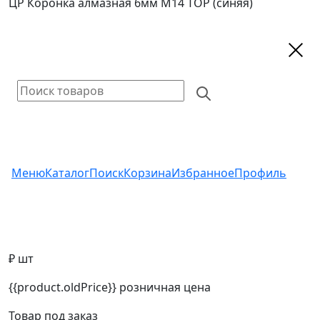
ЦР Коронка алмазная 6мм М14 TOP (синяя)
Меню
Каталог
Поиск
Корзина
Избранное
Профиль
₽ шт
{{product.oldPrice}}
розничная цена
Товар под заказ