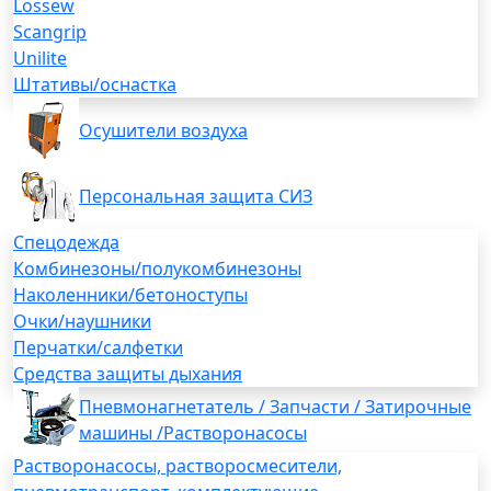
Lossew
Scangrip
Unilite
Штативы/оснастка
Осушители воздуха
Персональная защита СИЗ
Спецодежда
Комбинезоны/полукомбинезоны
Наколенники/бетоноступы
Очки/наушники
Перчатки/салфетки
Средства защиты дыхания
Пневмонагнетатель / Запчасти / Затирочные
машины /Растворонасосы
Растворонасосы, растворосмесители,