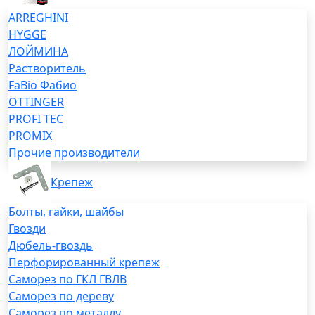
ARREGHINI
HYGGE
ЛОЙМИНА
Растворитель
FaBio Фабио
OTTINGER
PROFI TEC
PROMIX
Прочие производители
Крепеж
Болты, гайки, шайбы
Гвозди
Дюбель-гвоздь
Перфорированный крепеж
Саморез по ГКЛ ГВЛВ
Саморез по дереву
Саморез по металлу