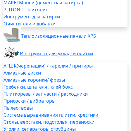
MAPEI Мапеи (цементная затирка)
PLITONIT Плитонит
Инструмент для затирки
Очистители и добавки
Теплоизоляционные панели XPS
Инструмент для укладки плитки
АГШК(черепашки) / тарелки / притиры
Алмазные диски
Алмазные коронки/ фрезы
Гребенки, шпателя , клей бокс
Плиткорезы / запчасти / расходники
Присоски / вибраторы
Пылеотводы
Система выравнивания плитки, крестики
Столы, верстаки, подстолья, переноски
Уголки, сепараторы,струбцины