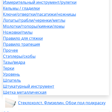
Измерительный инструмент/рулетки
Кельмы / гладилки
Ключи/отвертки/пасатижи/ножницы
Лопаты/грабли/черенки/метлы
Молотки/топоры/киянки/ломы
Ножовки/пилы
Правило для стяжки
Правило трапеция
Прочее
Стэплеры/скобы
Тазы/ведра
Терки
Уровень
Шпатель
Штукатурный инструмент
Щетка металлическая
Стеклохолст. Флизелин. Обои под подкраску