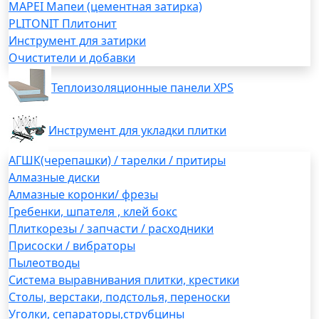
MAPEI Мапеи (цементная затирка)
PLITONIT Плитонит
Инструмент для затирки
Очистители и добавки
Теплоизоляционные панели XPS
Инструмент для укладки плитки
АГШК(черепашки) / тарелки / притиры
Алмазные диски
Алмазные коронки/ фрезы
Гребенки, шпателя , клей бокс
Плиткорезы / запчасти / расходники
Присоски / вибраторы
Пылеотводы
Система выравнивания плитки, крестики
Столы, верстаки, подстолья, переноски
Уголки, сепараторы,струбцины