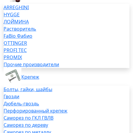
ARREGHINI
HYGGE
ЛОЙМИНА
Растворитель
FaBio Фабио
OTTINGER
PROFI TEC
PROMIX
Прочие производители
Крепеж
Болты, гайки, шайбы
Гвозди
Дюбель-гвоздь
Перфорированный крепеж
Саморез по ГКЛ ГВЛВ
Саморез по дереву
Саморез по металлу