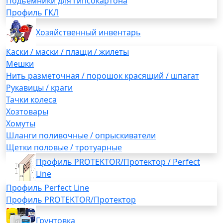
Подьемники для гипсокартона
Профиль ГКЛ
Хозяйственный инвентарь
Каски / маски / плащи / жилеты
Мешки
Нить разметочная / порошок красящий / шпагат
Рукавицы / краги
Тачки колеса
Хозтовары
Хомуты
Шланги поливочные / опрыскиватели
Щетки половые / тротуарные
Профиль PROTEKTOR/Протектор / Perfect
Line
Профиль Perfect Line
Профиль PROTEKTOR/Протектор
Грунтовка