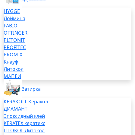
HYGGE
Лоймина
FABIO
OTTINGER
PLITONIT
PROFITEC
PROMIX
Кнауф
Литокол
МАПЕИ
Затирка
KERAKOLL Керакол
ДИАМАНТ
Эпоксидный клей
KERATEX кератекс
LITOKOL Литокол