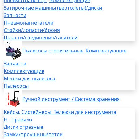
пневмотранспорт, комплектующие
Затирочные машины (вертолеты)/диски
Запчасти
Пневмонагнетатели
Стойки/лопасти/броня
Шланги/соединения/гасители
Пылесосы строительные. Комплектующие
Запчасти
Комплектующие
Мешки для пылесоса
Пылесосы
Ручной инструмент / Система хранения
Кейсы. Систейнеры. Тележки для инструмента
H - правило
Диски отрезные
Замки/проушины/петли