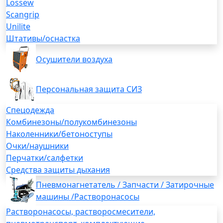
Lossew
Scangrip
Unilite
Штативы/оснастка
Осушители воздуха
Персональная защита СИЗ
Спецодежда
Комбинезоны/полукомбинезоны
Наколенники/бетоноступы
Очки/наушники
Перчатки/салфетки
Средства защиты дыхания
Пневмонагнетатель / Запчасти / Затирочные
машины /Растворонасосы
Растворонасосы, растворосмесители,