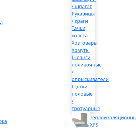
/ шпагат
Рукавицы
/ краги
а
Тачки
колеса
Хозтовары
Хомуты
Шланги
поливочные
/
опрыскиватели
Щетки
половые
/
тротуарные
Теплоизоляционны
рка
XPS