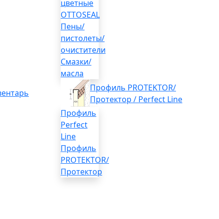
цветные
OTTOSEAL
Пены/
пистолеты/
очистители
Смазки/
масла
Профиль PROTEKTOR/
вентарь
Протектор / Perfect Line
Профиль
Perfect
Line
Профиль
PROTEKTOR/
Протектор