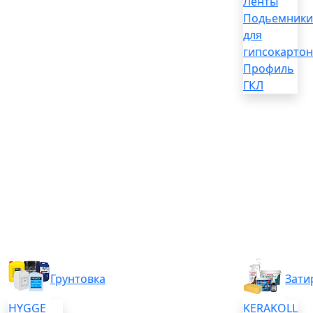
Ленты
Подьемники
для
гипсокартон
Профиль
ГКЛ
Грунтовка
Зати
HYGGE
KERAKOLL