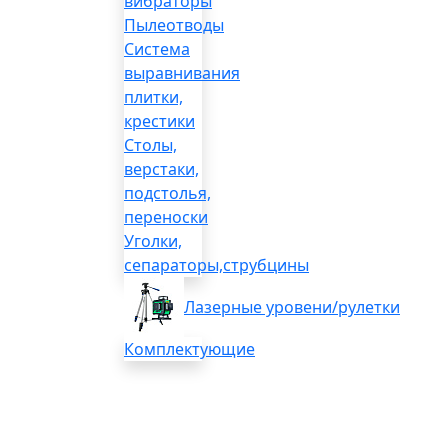
вибраторы
Пылеотводы
Система
выравнивания
плитки,
крестики
Столы,
верстаки,
подстолья,
переноски
Уголки,
сепараторы,струбцины
Лазерные уровени/рулетки
Комплектующие