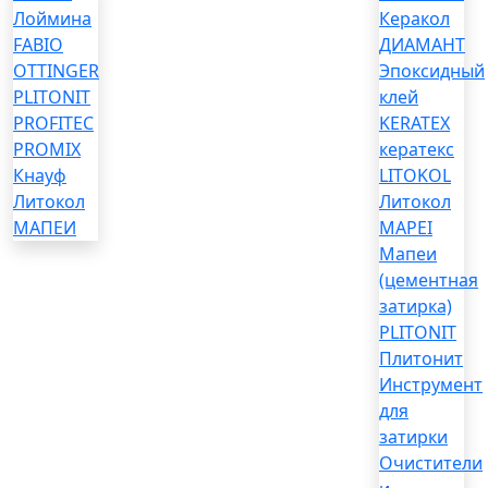
Лоймина
Керакол
FABIO
ДИАМАНТ
OTTINGER
Эпоксидный
PLITONIT
клей
PROFITEC
KERATEX
PROMIX
кератекс
Кнауф
LITOKOL
Литокол
Литокол
МАПЕИ
MAPEI
Мапеи
(цементная
затирка)
PLITONIT
Плитонит
Инструмент
для
затирки
Очистители