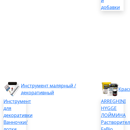
и
добавки
Инструмент малярный /
Крас
декоративный
Инструмент
ARREGHINI
для
HYGGE
декоративки
ЛОЙМИНА
Ванночки/
Растворите
лотки
FaBio