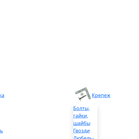
ка
Крепеж
Болты,
гайки,
шайбы
ль
Гвозди
Дюбель-