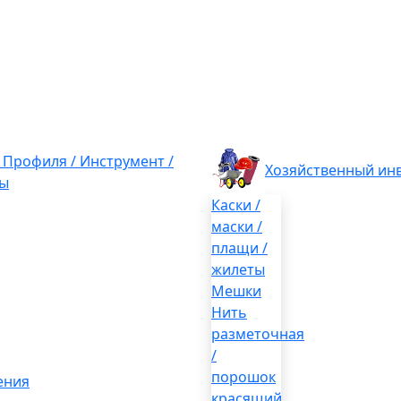
/ Профиля / Инструмент /
Хозяйственный ин
ы
Каски /
маски /
плащи /
жилеты
Мешки
Нить
разметочная
/
порошок
ения
красящий