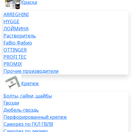
Краска
ARREGHINI
HYGGE
ЛОЙМИНА
Растворитель
FaBio Фабио
OTTINGER
PROFI TEC
PROMIX
Прочие производители
Крепеж
Болты, гайки, шайбы
Гвозди
Дюбель-гвоздь
Перфорированный крепеж
Саморез по ГКЛ ГВЛВ
Саморез по дереву