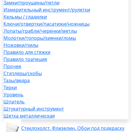
Замки/проушины/петли
Измерительный инструмент/рулетки
Кельмы / гладилки
Ключи/отвертки/пасатижи/ножницы
Лопаты/грабли/черенки/метлы
Молотки/топоры/киянки/ломы
Ножовки/пилы
Правило для стяжки
Правило трапеция
Прочее
Стэплеры/скобы
Тазы/ведра
Терки
Уровень
Шпатель
Штукатурный инструмент
Щетка металлическая
Стеклохолст. Флизелин. Обои под подкраску