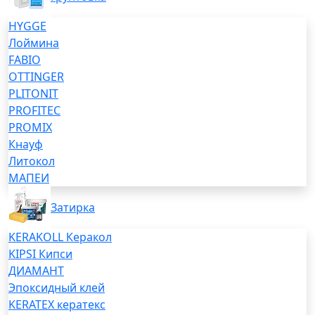
HYGGE
Лоймина
FABIO
OTTINGER
PLITONIT
PROFITEC
PROMIX
Кнауф
Литокол
МАПЕИ
Затирка
KERAKOLL Керакол
KIPSI Кипси
ДИАМАНТ
Эпоксидный клей
KERATEX кератекс