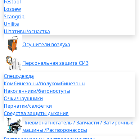
Festool
Lossew
Scangrip
Unilite
Штативы/оснастка
Осушители воздуха
Персональная защита СИЗ
Спецодежда
Комбинезоны/полукомбинезоны
Наколенники/бетоноступы
Очки/наушники
Перчатки/салфетки
Средства защиты дыхания
Пневмонагнетатель / Запчасти / Затирочные
машины /Растворонасосы