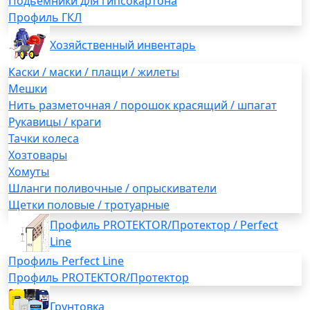
Подьемники для гипсокартона
Профиль ГКЛ
Хозяйственный инвентарь
Каски / маски / плащи / жилеты
Мешки
Нить разметочная / порошок красящий / шпагат
Рукавицы / краги
Тачки колеса
Хозтовары
Хомуты
Шланги поливочные / опрыскиватели
Щетки половые / тротуарные
Профиль PROTEKTOR/Протектор / Perfect
Line
Профиль Perfect Line
Профиль PROTEKTOR/Протектор
Грунтовка