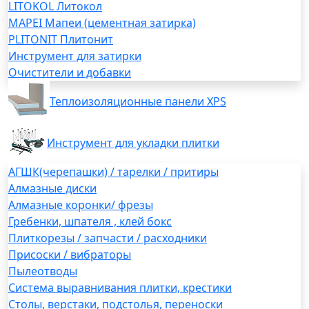
LITOKOL Литокол
MAPEI Мапеи (цементная затирка)
PLITONIT Плитонит
Инструмент для затирки
Очистители и добавки
Теплоизоляционные панели XPS
Инструмент для укладки плитки
АГШК(черепашки) / тарелки / притиры
Алмазные диски
Алмазные коронки/ фрезы
Гребенки, шпателя , клей бокс
Плиткорезы / запчасти / расходники
Присоски / вибраторы
Пылеотводы
Система выравнивания плитки, крестики
Столы, верстаки, подстолья, переноски