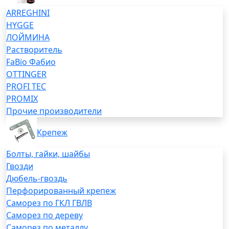
ARREGHINI
HYGGE
ЛОЙМИНА
Растворитель
FaBio Фабио
OTTINGER
PROFI TEC
PROMIX
Прочие производители
Крепеж
Болты, гайки, шайбы
Гвозди
Дюбель-гвоздь
Перфорированный крепеж
Саморез по ГКЛ ГВЛВ
Саморез по дереву
Саморез по металлу