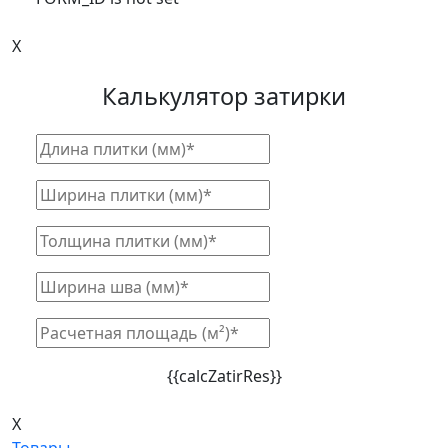
X
Калькулятор затирки
{{calcZatirRes}}
X