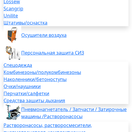
Lossew
Scangrip
Unilite
Штативы/оснастка
Осушители воздуха
Персональная защита СИЗ
Спецодежда
Комбинезоны/полукомбинезоны
Наколенники/бетоноступы
Очки/наушники
Перчатки/салфетки
Средства защиты дыхания
Пневмонагнетатель / Запчасти / Затирочные
машины /Растворонасосы
Растворонасосы, растворосмесители,