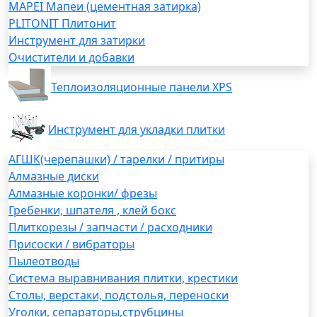
MAPEI Мапеи (цементная затирка)
PLITONIT Плитонит
Инструмент для затирки
Очистители и добавки
Теплоизоляционные панели XPS
Инструмент для укладки плитки
АГШК(черепашки) / тарелки / притиры
Алмазные диски
Алмазные коронки/ фрезы
Гребенки, шпателя , клей бокс
Плиткорезы / запчасти / расходники
Присоски / вибраторы
Пылеотводы
Система выравнивания плитки, крестики
Столы, верстаки, подстолья, переноски
Уголки, сепараторы,струбцины