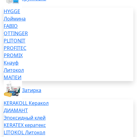
HYGGE
Лоймина
FABIO
OTTINGER
PLITONIT
PROFITEC
PROMIX
Кнауф
Литокол
МАПЕИ
Затирка
KERAKOLL Керакол
ДИАМАНТ
Эпоксидный клей
KERATEX кератекс
LITOKOL Литокол