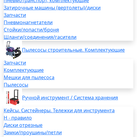
пневмотранспорт, комплектующие
Затирочные машины (вертолеты)/диски
Запчасти
Пневмонагнетатели
Стойки/лопасти/броня
Шланги/соединения/гасители
Пылесосы строительные. Комплектующие
Запчасти
Комплектующие
Мешки для пылесоса
Пылесосы
Ручной инструмент / Система хранения
Кейсы. Систейнеры. Тележки для инструмента
H - правило
Диски отрезные
Замки/проушины/петли