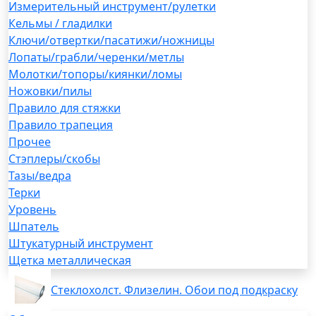
Измерительный инструмент/рулетки
Кельмы / гладилки
Ключи/отвертки/пасатижи/ножницы
Лопаты/грабли/черенки/метлы
Молотки/топоры/киянки/ломы
Ножовки/пилы
Правило для стяжки
Правило трапеция
Прочее
Стэплеры/скобы
Тазы/ведра
Терки
Уровень
Шпатель
Штукатурный инструмент
Щетка металлическая
Стеклохолст. Флизелин. Обои под подкраску