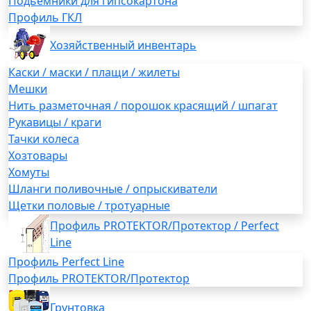
Подьемники для гипсокартона
Профиль ГКЛ
Хозяйственный инвентарь
Каски / маски / плащи / жилеты
Мешки
Нить разметочная / порошок красящий / шпагат
Рукавицы / краги
Тачки колеса
Хозтовары
Хомуты
Шланги поливочные / опрыскиватели
Щетки половые / тротуарные
Профиль PROTEKTOR/Протектор / Perfect
Line
Профиль Perfect Line
Профиль PROTEKTOR/Протектор
Грунтовка