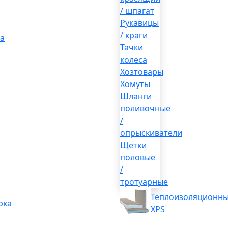
/ шпагат
Рукавицы
/ краги
а
Тачки
колеса
Хозтовары
Хомуты
Шланги
поливочные
/
опрыскиватели
Щетки
половые
/
тротуарные
Теплоизоляционны
рка
XPS