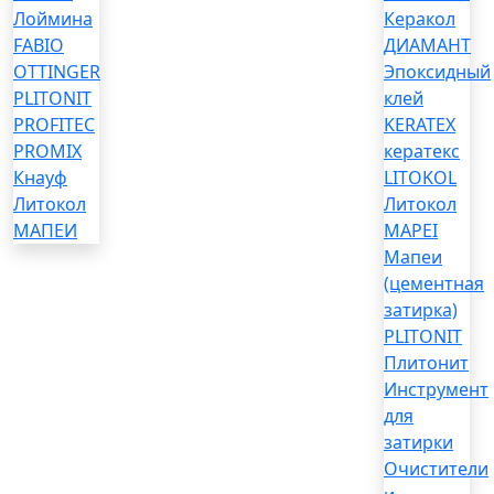
Лоймина
Керакол
FABIO
ДИАМАНТ
OTTINGER
Эпоксидный
PLITONIT
клей
PROFITEC
KERATEX
PROMIX
кератекс
Кнауф
LITOKOL
Литокол
Литокол
МАПЕИ
MAPEI
Мапеи
(цементная
затирка)
PLITONIT
Плитонит
Инструмент
для
затирки
Очистители