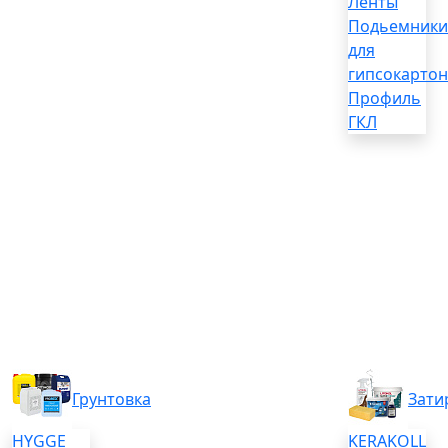
Ленты
Подьемники
для
гипсокартон
Профиль
ГКЛ
Грунтовка
Зати
HYGGE
KERAKOLL