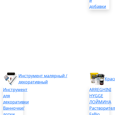
и
добавки
Инструмент малярный /
Крас
декоративный
Инструмент
ARREGHINI
для
HYGGE
декоративки
ЛОЙМИНА
Ванночки/
Растворите
лотки
FaBio