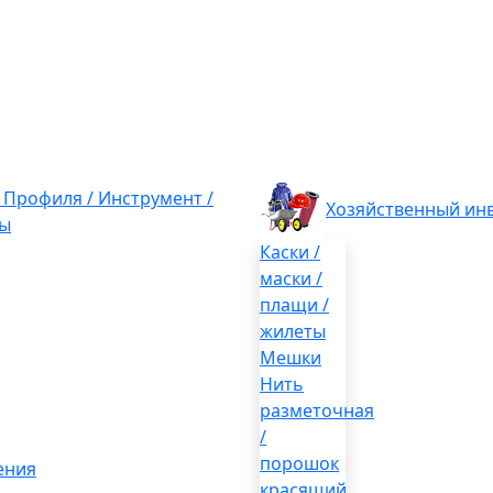
/ Профиля / Инструмент /
Хозяйственный ин
ы
Каски /
маски /
плащи /
жилеты
Мешки
Нить
разметочная
/
порошок
ения
красящий