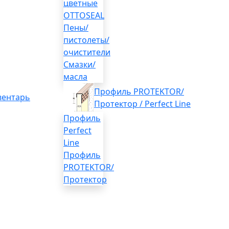
цветные
OTTOSEAL
Пены/
пистолеты/
очистители
Смазки/
масла
Профиль PROTEKTOR/
вентарь
Протектор / Perfect Line
Профиль
Perfect
Line
Профиль
PROTEKTOR/
Протектор