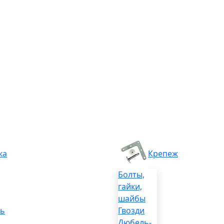
ка
Крепеж
Болты,
гайки,
шайбы
ль
Гвозди
Дюбель-