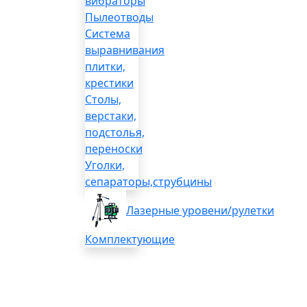
вибраторы
Пылеотводы
Система
выравнивания
плитки,
крестики
Столы,
верстаки,
подстолья,
переноски
Уголки,
сепараторы,струбцины
Лазерные уровени/рулетки
Комплектующие