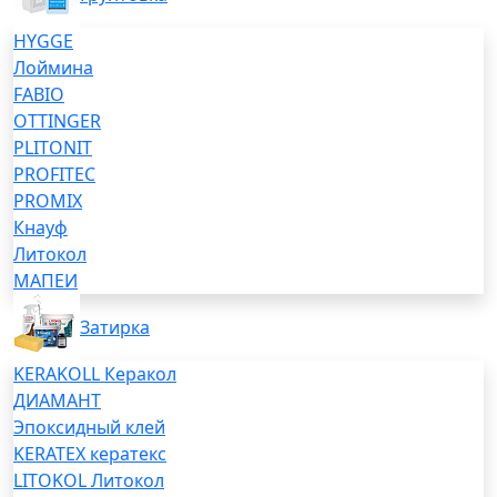
HYGGE
Лоймина
FABIO
OTTINGER
PLITONIT
PROFITEC
PROMIX
Кнауф
Литокол
МАПЕИ
Затирка
KERAKOLL Керакол
ДИАМАНТ
Эпоксидный клей
KERATEX кератекс
LITOKOL Литокол