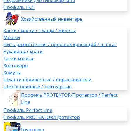
Подьемники для гипсокартона
Профиль ГКЛ
Хозяйственный инвентарь
Каски / маски / плащи / жилеты
Мешки
Нить разметочная / порошок красящий / шпагат
Рукавицы / краги
Тачки колеса
Хозтовары
Хомуты
Шланги поливочные / опрыскиватели
Щетки половые / тротуарные
Профиль PROTEKTOR/Протектор / Perfect
Line
Профиль Perfect Line
Профиль PROTEKTOR/Протектор
Грунтовка