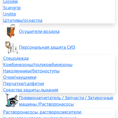
Lossew
Scangrip
Unilite
Штативы/оснастка
Осушители воздуха
Персональная защита СИЗ
Спецодежда
Комбинезоны/полукомбинезоны
Наколенники/бетоноступы
Очки/наушники
Перчатки/салфетки
Средства защиты дыхания
Пневмонагнетатель / Запчасти / Затирочные
машины /Растворонасосы
Растворонасосы, растворосмесители,