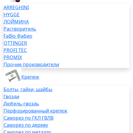
ARREGHINI
HYGGE
ЛОЙМИНА
Растворитель
FaBio Фабио
OTTINGER
PROFI TEC
PROMIX
Прочие производители
Крепеж
Болты, гайки, шайбы
Гвозди
Дюбель-гвоздь
Перфорированный крепеж
Саморез по ГКЛ ГВЛВ
Саморез по дереву
Саморез по металлу