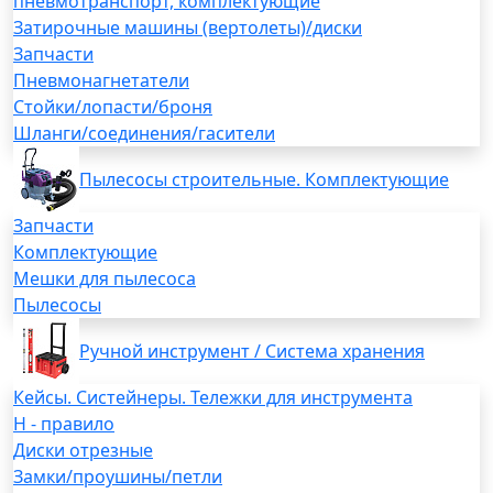
пневмотранспорт, комплектующие
Затирочные машины (вертолеты)/диски
Запчасти
Пневмонагнетатели
Стойки/лопасти/броня
Шланги/соединения/гасители
Пылесосы строительные. Комплектующие
Запчасти
Комплектующие
Мешки для пылесоса
Пылесосы
Ручной инструмент / Система хранения
Кейсы. Систейнеры. Тележки для инструмента
H - правило
Диски отрезные
Замки/проушины/петли