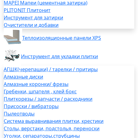
MAPEI Мапеи (цементная затирка)
PLITONIT Плитонит
Инструмент для затирки
Очистители и добавки
Теплоизоляционные панели XPS
Инструмент для укладки плитки
АГШК(черепашки) / тарелки / притиры
Алмазные диски
Алмазные коронки/ фрезы
Гребенки, шпателя , клей бокс
Плиткорезы / запчасти / расходники
Присоски / вибраторы
Пылеотводы
Система выравнивания плитки, крестики
Столы, верстаки, подстолья, переноски
Уголки, сепараторы,струбцины