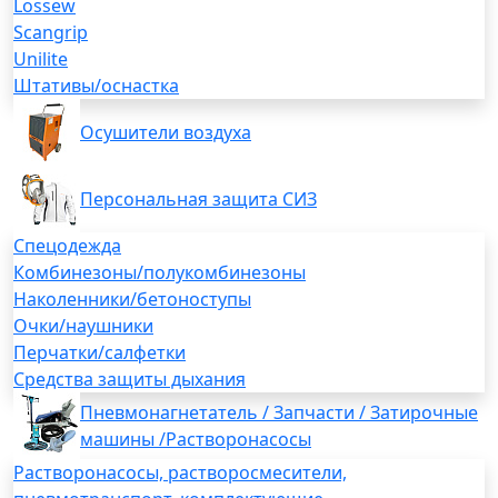
Lossew
Scangrip
Unilite
Штативы/оснастка
Осушители воздуха
Персональная защита СИЗ
Спецодежда
Комбинезоны/полукомбинезоны
Наколенники/бетоноступы
Очки/наушники
Перчатки/салфетки
Средства защиты дыхания
Пневмонагнетатель / Запчасти / Затирочные
машины /Растворонасосы
Растворонасосы, растворосмесители,