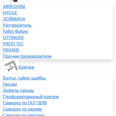
ARREGHINI
HYGGE
ЛОЙМИНА
Растворитель
FaBio Фабио
OTTINGER
PROFI TEC
PROMIX
Прочие производители
Крепеж
Болты, гайки, шайбы
Гвозди
Дюбель-гвоздь
Перфорированный крепеж
Саморез по ГКЛ ГВЛВ
Саморез по дереву
Саморез по металлу