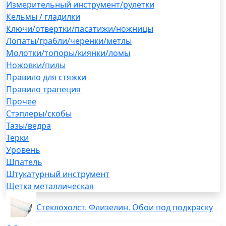
Измерительный инструмент/рулетки
Кельмы / гладилки
Ключи/отвертки/пасатижи/ножницы
Лопаты/грабли/черенки/метлы
Молотки/топоры/киянки/ломы
Ножовки/пилы
Правило для стяжки
Правило трапеция
Прочее
Стэплеры/скобы
Тазы/ведра
Терки
Уровень
Шпатель
Штукатурный инструмент
Щетка металлическая
Стеклохолст. Флизелин. Обои под подкраску