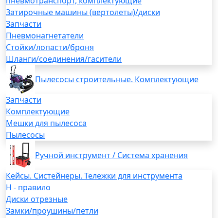
пневмотранспорт, комплектующие
Затирочные машины (вертолеты)/диски
Запчасти
Пневмонагнетатели
Стойки/лопасти/броня
Шланги/соединения/гасители
Пылесосы строительные. Комплектующие
Запчасти
Комплектующие
Мешки для пылесоса
Пылесосы
Ручной инструмент / Система хранения
Кейсы. Систейнеры. Тележки для инструмента
H - правило
Диски отрезные
Замки/проушины/петли