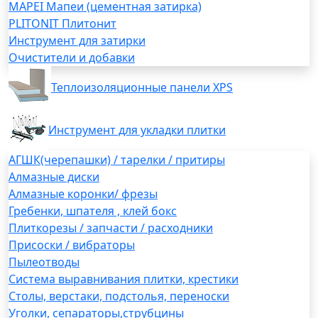
MAPEI Мапеи (цементная затирка)
PLITONIT Плитонит
Инструмент для затирки
Очистители и добавки
Теплоизоляционные панели XPS
Инструмент для укладки плитки
АГШК(черепашки) / тарелки / притиры
Алмазные диски
Алмазные коронки/ фрезы
Гребенки, шпателя , клей бокс
Плиткорезы / запчасти / расходники
Присоски / вибраторы
Пылеотводы
Система выравнивания плитки, крестики
Столы, верстаки, подстолья, переноски
Уголки, сепараторы,струбцины