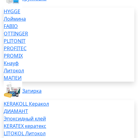
HYGGE
Лоймина
FABIO
OTTINGER
PLITONIT
PROFITEC
PROMIX
Кнауф
Литокол
МАПЕИ
Затирка
KERAKOLL Керакол
ДИАМАНТ
Эпоксидный клей
KERATEX кератекс
LITOKOL Литокол