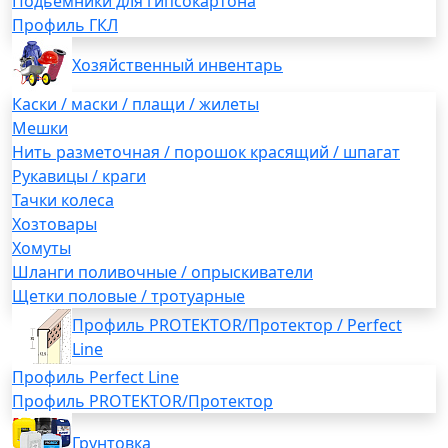
Подьемники для гипсокартона
Профиль ГКЛ
Хозяйственный инвентарь
Каски / маски / плащи / жилеты
Мешки
Нить разметочная / порошок красящий / шпагат
Рукавицы / краги
Тачки колеса
Хозтовары
Хомуты
Шланги поливочные / опрыскиватели
Щетки половые / тротуарные
Профиль PROTEKTOR/Протектор / Perfect
Line
Профиль Perfect Line
Профиль PROTEKTOR/Протектор
Грунтовка