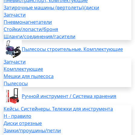
пневмотранспорт, комплектующие
Затирочные машины (вертолеты)/диски
Запчасти
Пневмонагнетатели
Стойки/лопасти/броня
Шланги/соединения/гасители
Пылесосы строительные. Комплектующие
Запчасти
Комплектующие
Мешки для пылесоса
Пылесосы
Ручной инструмент / Система хранения
Кейсы. Систейнеры. Тележки для инструмента
H - правило
Диски отрезные
Замки/проушины/петли