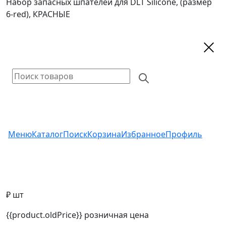
Набор запасных шпателей для DLT Silicone, (размер
6-red), КРАСНЫЕ
Меню
Каталог
Поиск
Корзина
Избранное
Профиль
₽ шт
{{product.oldPrice}}
розничная цена