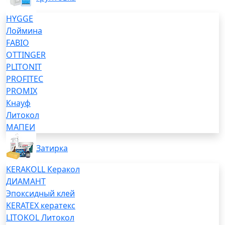
HYGGE
Лоймина
FABIO
OTTINGER
PLITONIT
PROFITEC
PROMIX
Кнауф
Литокол
МАПЕИ
Затирка
KERAKOLL Керакол
ДИАМАНТ
Эпоксидный клей
KERATEX кератекс
LITOKOL Литокол