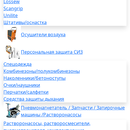
Lossew
Scangrip
Unilite
Штативы/оснастка
Осушители воздуха
Персональная защита СИЗ
Спецодежда
Комбинезоны/полукомбинезоны
Наколенники/бетоноступы
Очки/наушники
Перчатки/салфетки
Средства защиты дыхания
Пневмонагнетатель / Запчасти / Затирочные
машины /Растворонасосы
Растворонасосы, растворосмесители,