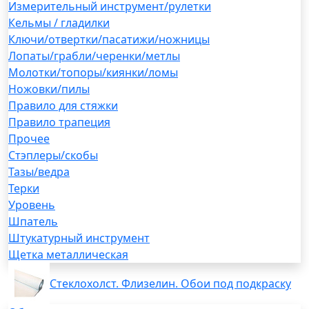
Измерительный инструмент/рулетки
Кельмы / гладилки
Ключи/отвертки/пасатижи/ножницы
Лопаты/грабли/черенки/метлы
Молотки/топоры/киянки/ломы
Ножовки/пилы
Правило для стяжки
Правило трапеция
Прочее
Стэплеры/скобы
Тазы/ведра
Терки
Уровень
Шпатель
Штукатурный инструмент
Щетка металлическая
Стеклохолст. Флизелин. Обои под подкраску