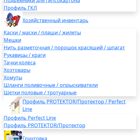
Подьемники для гипсокартона
Профиль ГКЛ
Хозяйственный инвентарь
Каски / маски / плащи / жилеты
Мешки
Нить разметочная / порошок красящий / шпагат
Рукавицы / краги
Тачки колеса
Хозтовары
Хомуты
Шланги поливочные / опрыскиватели
Щетки половые / тротуарные
Профиль PROTEKTOR/Протектор / Perfect
Line
Профиль Perfect Line
Профиль PROTEKTOR/Протектор
Грунтовка