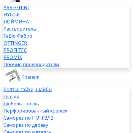
ARREGHINI
HYGGE
ЛОЙМИНА
Растворитель
FaBio Фабио
OTTINGER
PROFI TEC
PROMIX
Прочие производители
Крепеж
Болты, гайки, шайбы
Гвозди
Дюбель-гвоздь
Перфорированный крепеж
Саморез по ГКЛ ГВЛВ
Саморез по дереву
Саморез по металлу