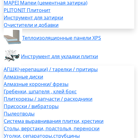
MAPEI Мапеи (цементная затирка)
PLITONIT Плитонит
Инструмент для затирки
Очистители и добавки
Теплоизоляционные панели XPS
Инструмент для укладки плитки
АГШК(черепашки) / тарелки / притиры
Алмазные диски
Алмазные коронки/ фрезы
Гребенки, шпателя , клей бокс
Плиткорезы / запчасти / расходники
Присоски / вибраторы
Пылеотводы
Система выравнивания плитки, крестики
Столы, верстаки, подстолья, переноски
Уголки, сепараторы,струбцины