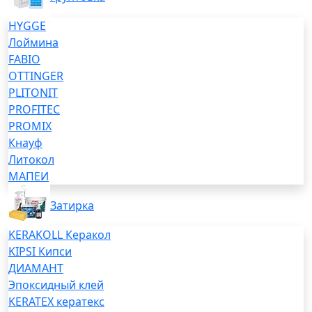
HYGGE
Лоймина
FABIO
OTTINGER
PLITONIT
PROFITEC
PROMIX
Кнауф
Литокол
МАПЕИ
Затирка
KERAKOLL Керакол
KIPSI Кипси
ДИАМАНТ
Эпоксидный клей
KERATEX кератекс