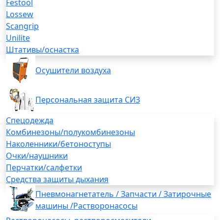
Festool
Lossew
Scangrip
Unilite
Штативы/оснастка
Осушители воздуха
Персональная защита СИЗ
Спецодежда
Комбинезоны/полукомбинезоны
Наколенники/бетоноступы
Очки/наушники
Перчатки/салфетки
Средства защиты дыхания
Пневмонагнетатель / Запчасти / Затирочные
машины /Растворонасосы