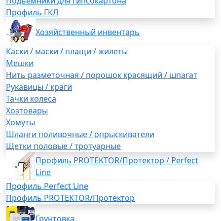
Подьемники для гипсокартона
Профиль ГКЛ
Хозяйственный инвентарь
Каски / маски / плащи / жилеты
Мешки
Нить разметочная / порошок красящий / шпагат
Рукавицы / краги
Тачки колеса
Хозтовары
Хомуты
Шланги поливочные / опрыскиватели
Щетки половые / тротуарные
Профиль PROTEKTOR/Протектор / Perfect
Line
Профиль Perfect Line
Профиль PROTEKTOR/Протектор
Грунтовка