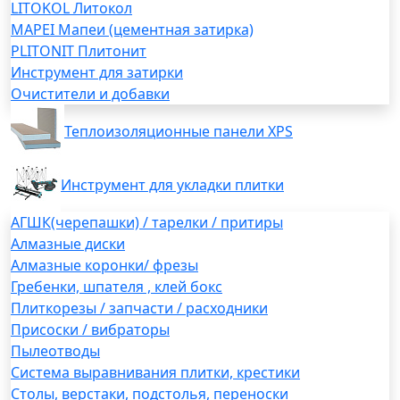
LITOKOL Литокол
MAPEI Мапеи (цементная затирка)
PLITONIT Плитонит
Инструмент для затирки
Очистители и добавки
Теплоизоляционные панели XPS
Инструмент для укладки плитки
АГШК(черепашки) / тарелки / притиры
Алмазные диски
Алмазные коронки/ фрезы
Гребенки, шпателя , клей бокс
Плиткорезы / запчасти / расходники
Присоски / вибраторы
Пылеотводы
Система выравнивания плитки, крестики
Столы, верстаки, подстолья, переноски