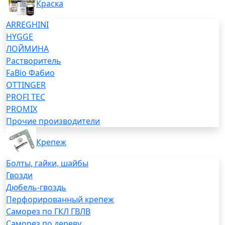
Краска
ARREGHINI
HYGGE
ЛОЙМИНА
Растворитель
FaBio Фабио
OTTINGER
PROFI TEC
PROMIX
Прочие производители
Крепеж
Болты, гайки, шайбы
Гвозди
Дюбель-гвоздь
Перфорированный крепеж
Саморез по ГКЛ ГВЛВ
Саморез по дереву