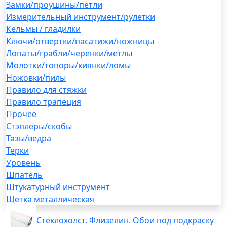
Замки/проушины/петли
Измерительный инструмент/рулетки
Кельмы / гладилки
Ключи/отвертки/пасатижи/ножницы
Лопаты/грабли/черенки/метлы
Молотки/топоры/киянки/ломы
Ножовки/пилы
Правило для стяжки
Правило трапеция
Прочее
Стэплеры/скобы
Тазы/ведра
Терки
Уровень
Шпатель
Штукатурный инструмент
Щетка металлическая
Стеклохолст. Флизелин. Обои под подкраску