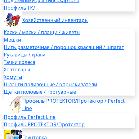
Подьемники для гипсокартона
Профиль ГКЛ
Хозяйственный инвентарь
Каски / маски / плащи / жилеты
Мешки
Нить разметочная / порошок красящий / шпагат
Рукавицы / краги
Тачки колеса
Хозтовары
Хомуты
Шланги поливочные / опрыскиватели
Щетки половые / тротуарные
Профиль PROTEKTOR/Протектор / Perfect
Line
Профиль Perfect Line
Профиль PROTEKTOR/Протектор
Грунтовка