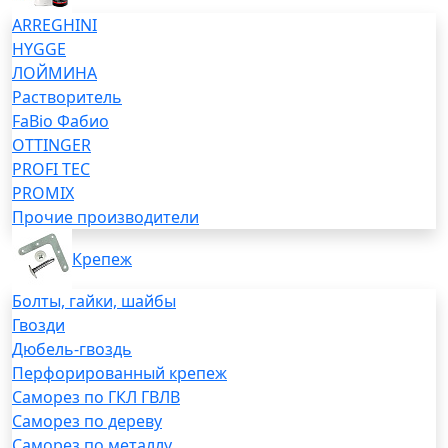
ARREGHINI
HYGGE
ЛОЙМИНА
Растворитель
FaBio Фабио
OTTINGER
PROFI TEC
PROMIX
Прочие производители
Крепеж
Болты, гайки, шайбы
Гвозди
Дюбель-гвоздь
Перфорированный крепеж
Саморез по ГКЛ ГВЛВ
Саморез по дереву
Саморез по металлу