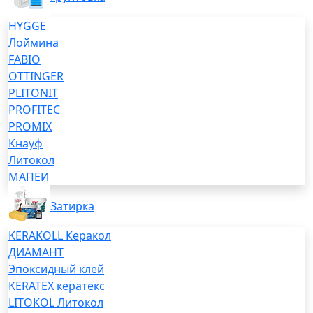
HYGGE
Лоймина
FABIO
OTTINGER
PLITONIT
PROFITEC
PROMIX
Кнауф
Литокол
МАПЕИ
Затирка
KERAKOLL Керакол
ДИАМАНТ
Эпоксидный клей
KERATEX кератекс
LITOKOL Литокол