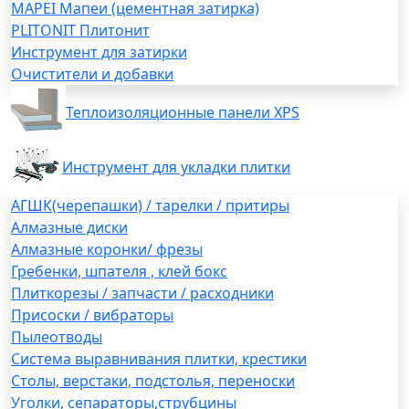
MAPEI Мапеи (цементная затирка)
PLITONIT Плитонит
Инструмент для затирки
Очистители и добавки
Теплоизоляционные панели XPS
Инструмент для укладки плитки
АГШК(черепашки) / тарелки / притиры
Алмазные диски
Алмазные коронки/ фрезы
Гребенки, шпателя , клей бокс
Плиткорезы / запчасти / расходники
Присоски / вибраторы
Пылеотводы
Система выравнивания плитки, крестики
Столы, верстаки, подстолья, переноски
Уголки, сепараторы,струбцины