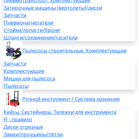
пневмотранспорт, комплектующие
Затирочные машины (вертолеты)/диски
Запчасти
Пневмонагнетатели
Стойки/лопасти/броня
Шланги/соединения/гасители
Пылесосы строительные. Комплектующие
Запчасти
Комплектующие
Мешки для пылесоса
Пылесосы
Ручной инструмент / Система хранения
Кейсы. Систейнеры. Тележки для инструмента
H - правило
Диски отрезные
Замки/проушины/петли