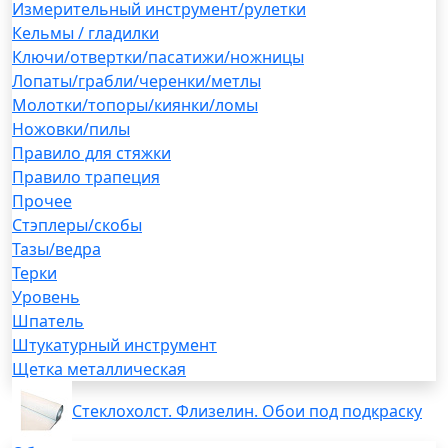
Измерительный инструмент/рулетки
Кельмы / гладилки
Ключи/отвертки/пасатижи/ножницы
Лопаты/грабли/черенки/метлы
Молотки/топоры/киянки/ломы
Ножовки/пилы
Правило для стяжки
Правило трапеция
Прочее
Стэплеры/скобы
Тазы/ведра
Терки
Уровень
Шпатель
Штукатурный инструмент
Щетка металлическая
Стеклохолст. Флизелин. Обои под подкраску