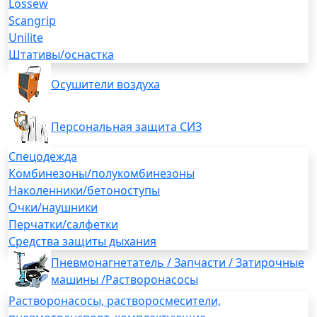
Lossew
Scangrip
Unilite
Штативы/оснастка
Осушители воздуха
Персональная защита СИЗ
Спецодежда
Комбинезоны/полукомбинезоны
Наколенники/бетоноступы
Очки/наушники
Перчатки/салфетки
Средства защиты дыхания
Пневмонагнетатель / Запчасти / Затирочные
машины /Растворонасосы
Растворонасосы, растворосмесители,