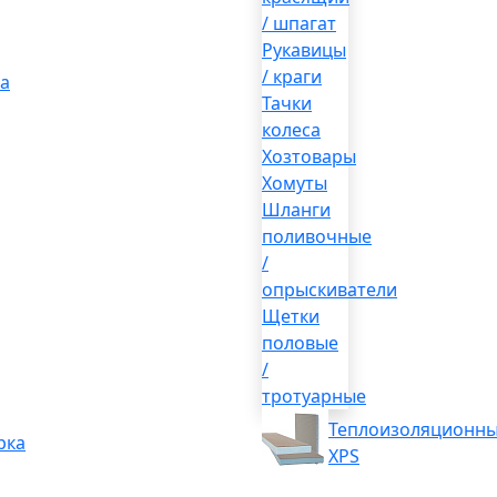
/ шпагат
Рукавицы
/ краги
а
Тачки
колеса
Хозтовары
Хомуты
Шланги
поливочные
/
опрыскиватели
Щетки
половые
/
тротуарные
Теплоизоляционны
рка
XPS