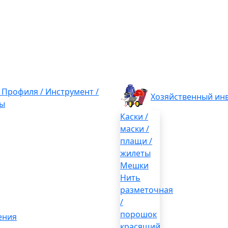
/ Профиля / Инструмент /
Хозяйственный ин
ы
Каски /
маски /
плащи /
жилеты
Мешки
Нить
разметочная
/
порошок
ения
красящий