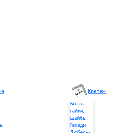
ка
Крепеж
Болты,
гайки,
шайбы
ль
Гвозди
Дюбель-