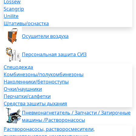
Lossew
Scangrip
Unilite
Штативы/оснастка
Осушители воздуха
Персональная защита СИЗ
Спецодежда
Комбинезоны/полукомбинезоны
Наколенники/бетоноступы
Очки/наушники
Перчатки/салфетки
Средства защиты дыхания
Пневмонагнетатель / Запчасти / Затирочные
машины /Растворонасосы
Растворонасосы, растворосмесители,