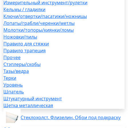
Измерительный инструмент/рулетки
Кельмы / гладилки
Ключи/отвертки/пасатижи/ножницы
Лопаты/грабли/черенки/метлы
Молотки/топоры/киянки/ломы
Ножовки/пилы
Правило для стяжки
Правило трапеция
Прочее
Стэплеры/скобы
Тазы/ведра
Терки
Уровень
Шпатель
Штукатурный инструмент
Щетка металлическая
Стеклохолст. Флизелин. Обои под подкраску