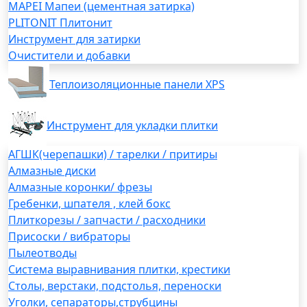
MAPEI Мапеи (цементная затирка)
PLITONIT Плитонит
Инструмент для затирки
Очистители и добавки
Теплоизоляционные панели XPS
Инструмент для укладки плитки
АГШК(черепашки) / тарелки / притиры
Алмазные диски
Алмазные коронки/ фрезы
Гребенки, шпателя , клей бокс
Плиткорезы / запчасти / расходники
Присоски / вибраторы
Пылеотводы
Система выравнивания плитки, крестики
Столы, верстаки, подстолья, переноски
Уголки, сепараторы,струбцины