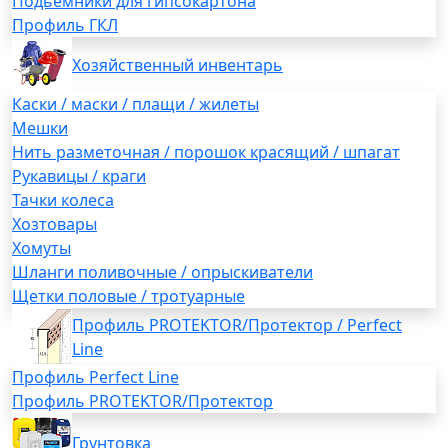
Подьемники для гипсокартона
Профиль ГКЛ
Хозяйственный инвентарь
Каски / маски / плащи / жилеты
Мешки
Нить разметочная / порошок красящий / шпагат
Рукавицы / краги
Тачки колеса
Хозтовары
Хомуты
Шланги поливочные / опрыскиватели
Щетки половые / тротуарные
Профиль PROTEKTOR/Протектор / Perfect
Line
Профиль Perfect Line
Профиль PROTEKTOR/Протектор
Грунтовка