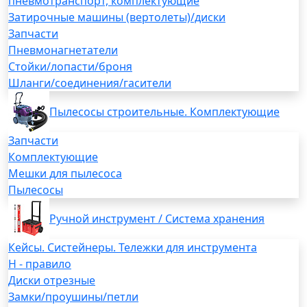
пневмотранспорт, комплектующие
Затирочные машины (вертолеты)/диски
Запчасти
Пневмонагнетатели
Стойки/лопасти/броня
Шланги/соединения/гасители
Пылесосы строительные. Комплектующие
Запчасти
Комплектующие
Мешки для пылесоса
Пылесосы
Ручной инструмент / Система хранения
Кейсы. Систейнеры. Тележки для инструмента
H - правило
Диски отрезные
Замки/проушины/петли