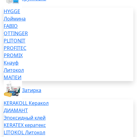
HYGGE
Лоймина
FABIO
OTTINGER
PLITONIT
PROFITEC
PROMIX
Кнауф
Литокол
МАПЕИ
Затирка
KERAKOLL Керакол
ДИАМАНТ
Эпоксидный клей
KERATEX кератекс
LITOKOL Литокол