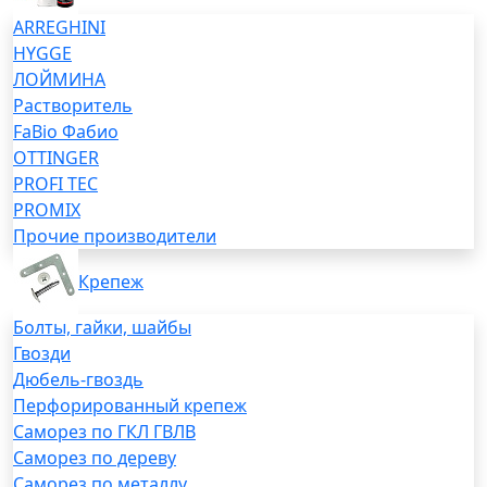
ARREGHINI
HYGGE
ЛОЙМИНА
Растворитель
FaBio Фабио
OTTINGER
PROFI TEC
PROMIX
Прочие производители
Крепеж
Болты, гайки, шайбы
Гвозди
Дюбель-гвоздь
Перфорированный крепеж
Саморез по ГКЛ ГВЛВ
Саморез по дереву
Саморез по металлу