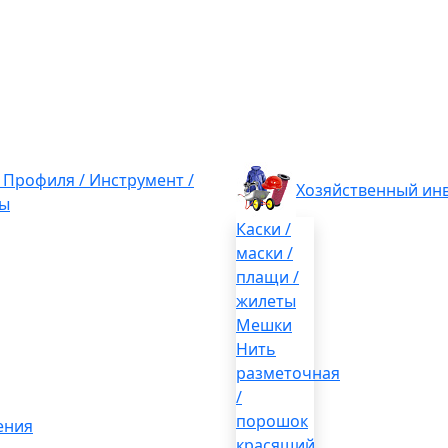
/ Профиля / Инструмент /
Хозяйственный ин
ы
Каски /
маски /
плащи /
жилеты
Мешки
Нить
разметочная
/
порошок
ения
красящий