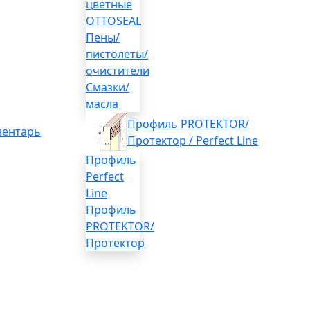
цветные
OTTOSEAL
Пены/
пистолеты/
очистители
Смазки/
масла
Профиль PROTEKTOR/
вентарь
Протектор / Perfect Line
Профиль
Perfect
Line
Профиль
PROTEKTOR/
Протектор