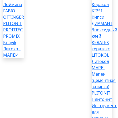
Лоймина
Керакол
FABIO
KIPSI
OTTINGER
Кипси
PLITONIT
ДИАМАНТ
PROFITEC
Эпоксидный
PROMIX
клей
Кнауф
KERATEX
Литокол
кератекс
МАПЕИ
LITOKOL
Литокол
MAPEI
Мапеи
(цементная
затирка)
PLITONIT
Плитонит
Инструмент
для