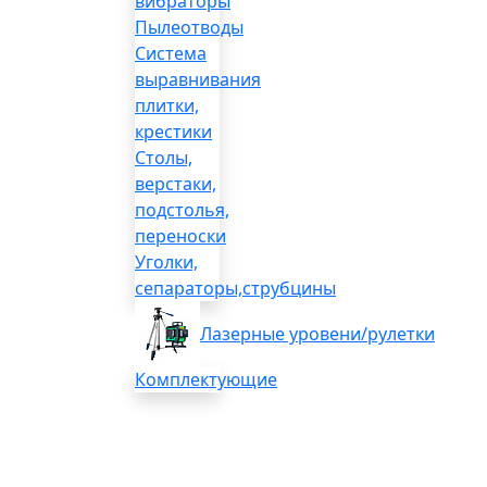
вибраторы
Пылеотводы
Система
выравнивания
плитки,
крестики
Столы,
верстаки,
подстолья,
переноски
Уголки,
сепараторы,струбцины
Лазерные уровени/рулетки
Комплектующие