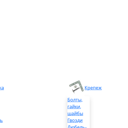
ка
Крепеж
Болты,
гайки,
шайбы
ль
Гвозди
Дюбель-