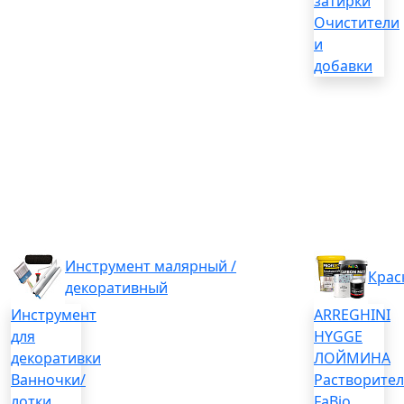
затирки
Очистители
и
добавки
Инструмент малярный /
Крас
декоративный
Инструмент
ARREGHINI
для
HYGGE
декоративки
ЛОЙМИНА
Ванночки/
Растворите
лотки
FaBio