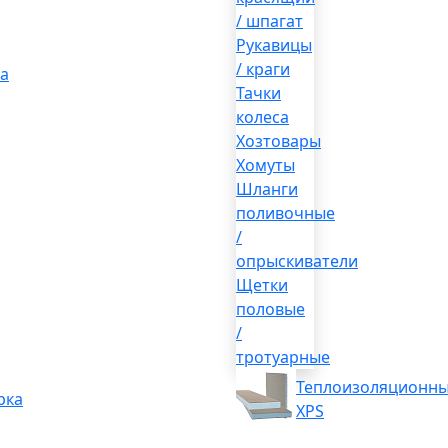
/ шпагат
Рукавицы
/ краги
а
Тачки
колеса
Хозтовары
Хомуты
Шланги
поливочные
/
опрыскиватели
Щетки
половые
/
тротуарные
Теплоизоляционны
рка
XPS