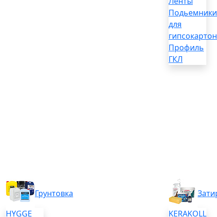
Ленты
Подьемники
для
гипсокартон
Профиль
ГКЛ
Грунтовка
Зати
HYGGE
KERAKOLL