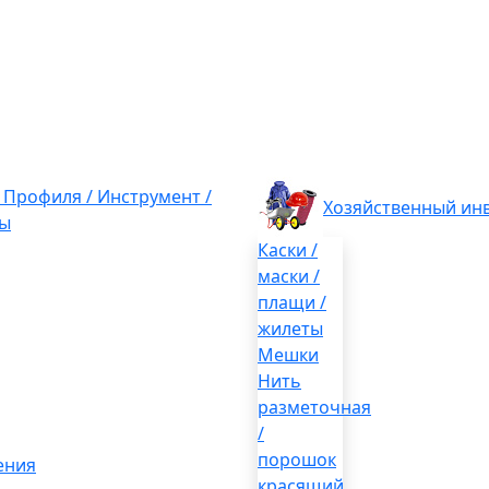
/ Профиля / Инструмент /
Хозяйственный ин
ы
Каски /
маски /
плащи /
жилеты
Мешки
Нить
разметочная
/
порошок
ения
красящий