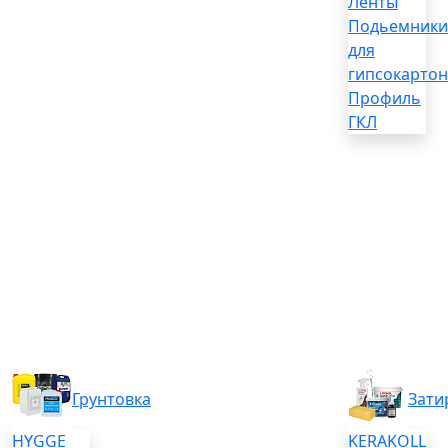
Ленты
Подьемники
для
гипсокартон
Профиль
ГКЛ
Грунтовка
Зати
HYGGE
KERAKOLL