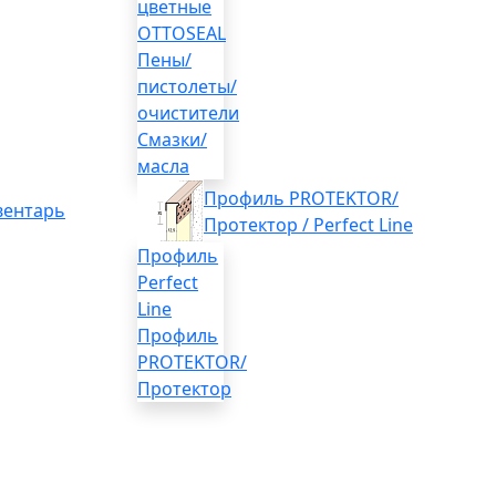
цветные
OTTOSEAL
Пены/
пистолеты/
очистители
Смазки/
масла
Профиль PROTEKTOR/
вентарь
Протектор / Perfect Line
Профиль
Perfect
Line
Профиль
PROTEKTOR/
Протектор