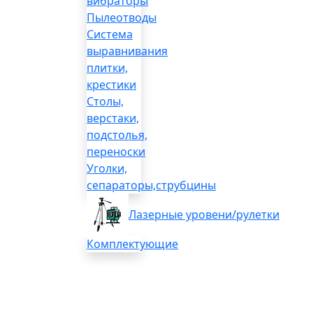
вибраторы
Пылеотводы
Система
выравнивания
плитки,
крестики
Столы,
верстаки,
подстолья,
переноски
Уголки,
сепараторы,струбцины
Лазерные уровени/рулетки
Комплектующие