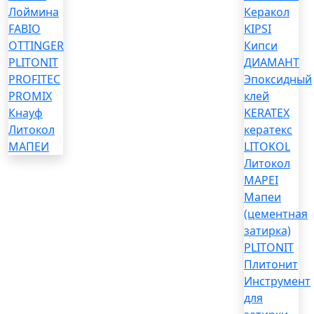
Лоймина
Керакол
FABIO
KIPSI
OTTINGER
Кипси
PLITONIT
ДИАМАНТ
PROFITEC
Эпоксидный
PROMIX
клей
Кнауф
KERATEX
Литокол
кератекс
МАПЕИ
LITOKOL
Литокол
MAPEI
Мапеи
(цементная
затирка)
PLITONIT
Плитонит
Инструмент
для