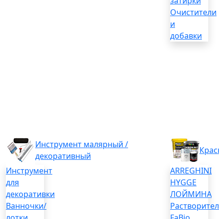
затирки
Очистители
и
добавки
Инструмент малярный /
Крас
декоративный
Инструмент
ARREGHINI
для
HYGGE
декоративки
ЛОЙМИНА
Ванночки/
Растворите
лотки
FaBio