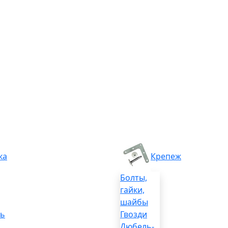
ка
Крепеж
Болты,
гайки,
шайбы
ль
Гвозди
Дюбель-