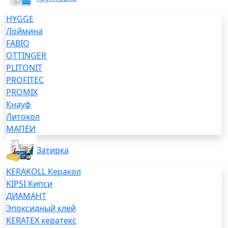
HYGGE
Лоймина
FABIO
OTTINGER
PLITONIT
PROFITEC
PROMIX
Кнауф
Литокол
МАПЕИ
Затирка
KERAKOLL Керакол
KIPSI Кипси
ДИАМАНТ
Эпоксидный клей
KERATEX кератекс