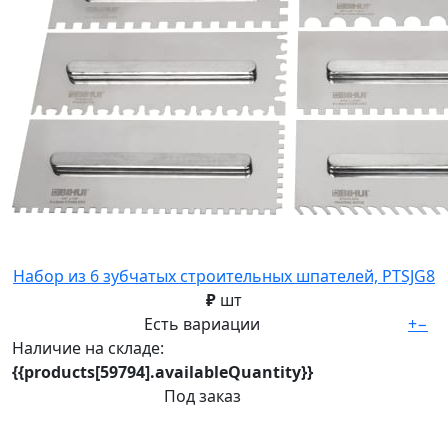
Набор из 6 зубчатых строительных шпателей, PTSJG8
₽
шт
Есть вариации
+
−
Наличие на складе:
{{products[59794].availableQuantity}}
Под заказ