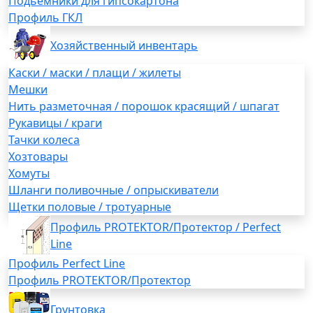
Подьемники для гипсокартона
Профиль ГКЛ
Хозяйственный инвентарь
Каски / маски / плащи / жилеты
Мешки
Нить разметочная / порошок красящий / шпагат
Рукавицы / краги
Тачки колеса
Хозтовары
Хомуты
Шланги поливочные / опрыскиватели
Щетки половые / тротуарные
Профиль PROTEKTOR/Протектор / Perfect
Line
Профиль Perfect Line
Профиль PROTEKTOR/Протектор
Грунтовка