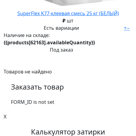
SuperFlex K77-клеевая смесь 25 кг (БЕЛЫЙ)
₽
шт
Есть вариации
+
−
Наличие на складе:
{{products[62163].availableQuantity}}
Под заказ
Товаров не найдено
Заказать товар
FORM_ID is not set
X
Калькулятор затирки