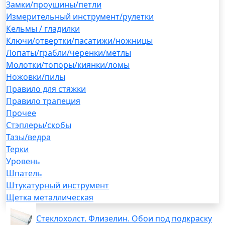
Замки/проушины/петли
Измерительный инструмент/рулетки
Кельмы / гладилки
Ключи/отвертки/пасатижи/ножницы
Лопаты/грабли/черенки/метлы
Молотки/топоры/киянки/ломы
Ножовки/пилы
Правило для стяжки
Правило трапеция
Прочее
Стэплеры/скобы
Тазы/ведра
Терки
Уровень
Шпатель
Штукатурный инструмент
Щетка металлическая
Стеклохолст. Флизелин. Обои под подкраску