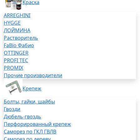
Краска
ARREGHINI
HYGGE
ЛОЙМИНА
Растворитель
FaBio Фабио
OTTINGER
PROFI TEC
PROMIX
Прочие производители
Крепеж
Болты, гайки, шайбы
Гвозди
Дюбель-гвоздь
Перфорированный крепеж
Саморез по ГКЛ ГВЛВ
Саморез по дереву