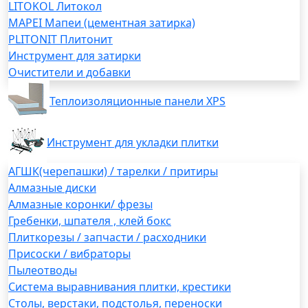
LITOKOL Литокол
MAPEI Мапеи (цементная затирка)
PLITONIT Плитонит
Инструмент для затирки
Очистители и добавки
Теплоизоляционные панели XPS
Инструмент для укладки плитки
АГШК(черепашки) / тарелки / притиры
Алмазные диски
Алмазные коронки/ фрезы
Гребенки, шпателя , клей бокс
Плиткорезы / запчасти / расходники
Присоски / вибраторы
Пылеотводы
Система выравнивания плитки, крестики
Столы, верстаки, подстолья, переноски