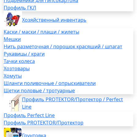
Подьемники для гипсокартона
Профиль ГКЛ
Хозяйственный инвентарь
Каски / маски / плащи / жилеты
Мешки
Нить разметочная / порошок красящий / шпагат
Рукавицы / краги
Тачки колеса
Хозтовары
Хомуты
Шланги поливочные / опрыскиватели
Щетки половые / тротуарные
Профиль PROTEKTOR/Протектор / Perfect
Line
Профиль Perfect Line
Профиль PROTEKTOR/Протектор
Грунтовка