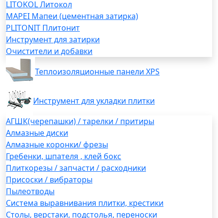
LITOKOL Литокол
MAPEI Мапеи (цементная затирка)
PLITONIT Плитонит
Инструмент для затирки
Очистители и добавки
Теплоизоляционные панели XPS
Инструмент для укладки плитки
АГШК(черепашки) / тарелки / притиры
Алмазные диски
Алмазные коронки/ фрезы
Гребенки, шпателя , клей бокс
Плиткорезы / запчасти / расходники
Присоски / вибраторы
Пылеотводы
Система выравнивания плитки, крестики
Столы, верстаки, подстолья, переноски