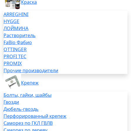
Краска
ARREGHINI
HYGGE
ЛОЙМИНА
Растворитель
FaBio Фабио
OTTINGER
PROFI TEC
PROMIX
Прочие производители
Крепеж
Болты, гайки, шайбы
Гвозди
Дюбель-гвоздь
Перфорированный крепеж
Саморез по ГКЛ ГВЛВ
Саморез по дереву