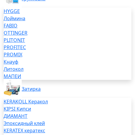
HYGGE
Лоймина
FABIO
OTTINGER
PLITONIT
PROFITEC
PROMIX
Кнауф
Литокол
МАПЕИ
Затирка
KERAKOLL Керакол
KIPSI Кипси
ДИАМАНТ
Эпоксидный клей
KERATEX кератекс