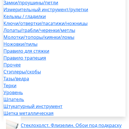
Замки/проушины/петли
Измерительный инструмент/рулетки
Кельмы / гладилки
Ключи/отвертки/пасатижи/ножницы
Лопаты/грабли/черенки/метлы
Молотки/топоры/киянки/ломы
Ножовки/пилы
Правило для стяжки
Правило трапеция
Прочее
Стэплеры/скобы
Тазы/ведра
Терки
Уровень
Шпатель
Штукатурный инструмент
Щетка металлическая
Стеклохолст. Флизелин. Обои под подкраску