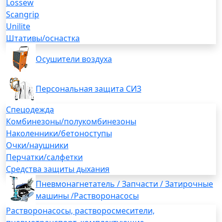
Lossew
Scangrip
Unilite
Штативы/оснастка
Осушители воздуха
Персональная защита СИЗ
Спецодежда
Комбинезоны/полукомбинезоны
Наколенники/бетоноступы
Очки/наушники
Перчатки/салфетки
Средства защиты дыхания
Пневмонагнетатель / Запчасти / Затирочные
машины /Растворонасосы
Растворонасосы, растворосмесители,