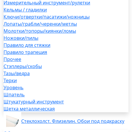
Измерительный инструмент/рулетки
Кельмы / гладилки
Ключи/отвертки/пасатижи/ножницы
Лопаты/грабли/черенки/метлы
Молотки/топоры/киянки/ломы
Ножовки/пилы
Правило для стяжки
Правило трапеция
Прочее
Стэплеры/скобы
Тазы/ведра
Терки
Уровень
Шпатель
Штукатурный инструмент
Щетка металлическая
Стеклохолст. Флизелин. Обои под подкраску