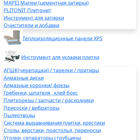
MAPEI Мапеи (цементная затирка)
PLITONIT Плитонит
Инструмент для затирки
Очистители и добавки
Теплоизоляционные панели XPS
Инструмент для укладки плитки
АГШК(черепашки) / тарелки / притиры
Алмазные диски
Алмазные коронки/ фрезы
Гребенки, шпателя , клей бокс
Плиткорезы / запчасти / расходники
Присоски / вибраторы
Пылеотводы
Система выравнивания плитки, крестики
Столы, верстаки, подстолья, переноски
Уголки, сепараторы,струбцины