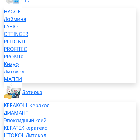
HYGGE
Лоймина
FABIO
OTTINGER
PLITONIT
PROFITEC
PROMIX
Кнауф
Литокол
МАПЕИ
Затирка
KERAKOLL Керакол
ДИАМАНТ
Эпоксидный клей
KERATEX кератекс
LITOKOL Литокол