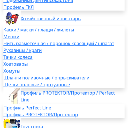
Подьемники для гипсокартона
Профиль ГКЛ
Хозяйственный инвентарь
Каски / маски / плащи / жилеты
Мешки
Нить разметочная / порошок красящий / шпагат
Рукавицы / краги
Тачки колеса
Хозтовары
Хомуты
Шланги поливочные / опрыскиватели
Щетки половые / тротуарные
Профиль PROTEKTOR/Протектор / Perfect
Line
Профиль Perfect Line
Профиль PROTEKTOR/Протектор
Грунтовка