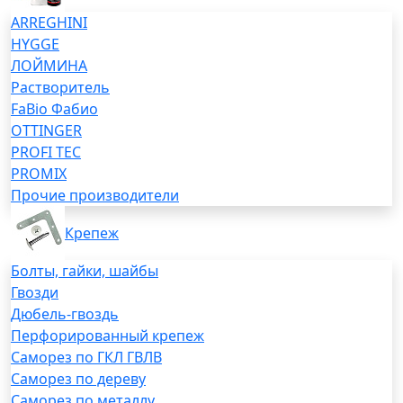
ARREGHINI
HYGGE
ЛОЙМИНА
Растворитель
FaBio Фабио
OTTINGER
PROFI TEC
PROMIX
Прочие производители
Крепеж
Болты, гайки, шайбы
Гвозди
Дюбель-гвоздь
Перфорированный крепеж
Саморез по ГКЛ ГВЛВ
Саморез по дереву
Саморез по металлу