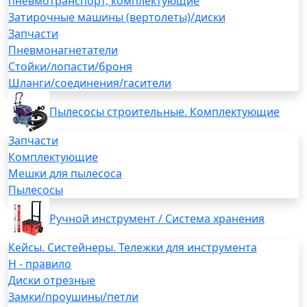
пневмотранспорт, комплектующие
Затирочные машины (вертолеты)/диски
Запчасти
Пневмонагнетатели
Стойки/лопасти/броня
Шланги/соединения/гасители
Пылесосы строительные. Комплектующие
Запчасти
Комплектующие
Мешки для пылесоса
Пылесосы
Ручной инструмент / Система хранения
Кейсы. Систейнеры. Тележки для инструмента
H - правило
Диски отрезные
Замки/проушины/петли