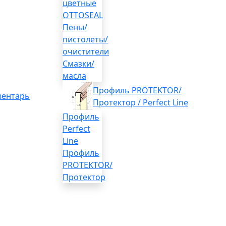
цветные
OTTOSEAL
Пены/
пистолеты/
очистители
Смазки/
масла
Профиль PROTEKTOR/
вентарь
Протектор / Perfect Line
Профиль
Perfect
Line
Профиль
PROTEKTOR/
Протектор