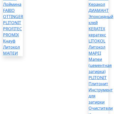
Лоймина
Керакол
FABIO
ДИАМАНТ
OTTINGER
Эпоксидный
PLITONIT
клей
PROFITEC
KERATEX
PROMIX
кератекс
Кнауф
LITOKOL
Литокол
Литокол
МАПЕИ
MAPEI
Мапеи
(цементная
затирка)
PLITONIT
Плитонит
Инструмент
для
затирки
Очистители