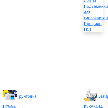
Ленты
Подьемники
для
гипсокартон
Профиль
ГКЛ
Грунтовка
Зати
HYGGE
KERAKOLL