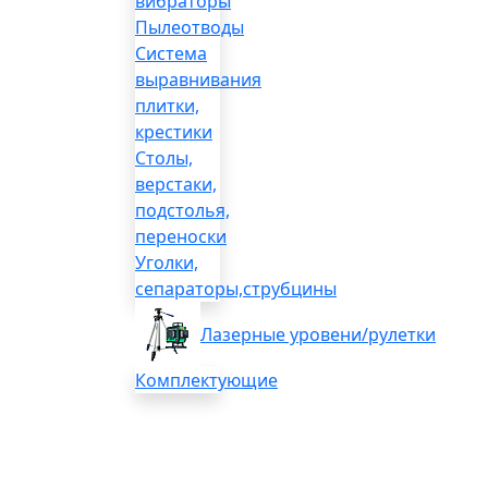
вибраторы
Пылеотводы
Система
выравнивания
плитки,
крестики
Столы,
верстаки,
подстолья,
переноски
Уголки,
сепараторы,струбцины
Лазерные уровени/рулетки
Комплектующие