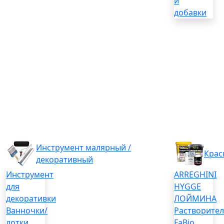
и
добавки
Инструмент малярный /
Крас
декоративный
Инструмент
ARREGHINI
для
HYGGE
декоративки
ЛОЙМИНА
Ванночки/
Растворите
лотки
FaBio