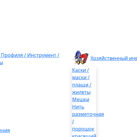
/ Профиля / Инструмент /
Хозяйственный ин
ы
Каски /
маски /
плащи /
жилеты
Мешки
Нить
разметочная
/
порошок
ения
красящий