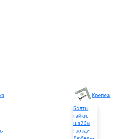
ка
Крепеж
Болты,
гайки,
шайбы
ль
Гвозди
Дюбель-