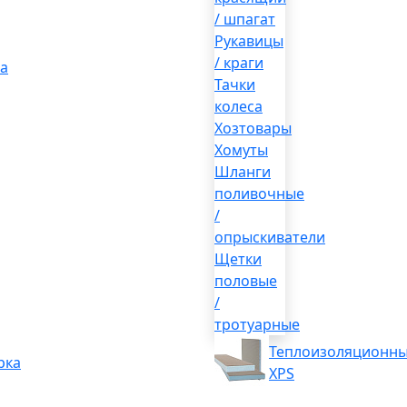
/ шпагат
Рукавицы
/ краги
а
Тачки
колеса
Хозтовары
Хомуты
Шланги
поливочные
/
опрыскиватели
Щетки
половые
/
тротуарные
Теплоизоляционны
рка
XPS