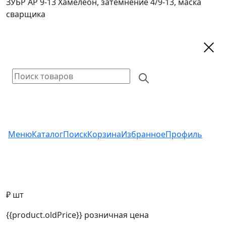
ЗУБР АР 9-13 Хамелеон, затемнение 4/9-13, маска
сварщика
Меню
Каталог
Поиск
Корзина
Избранное
Профиль
₽ шт
{{product.oldPrice}}
розничная цена