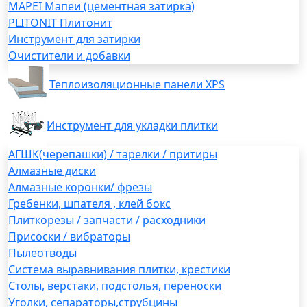
MAPEI Мапеи (цементная затирка)
PLITONIT Плитонит
Инструмент для затирки
Очистители и добавки
Теплоизоляционные панели XPS
Инструмент для укладки плитки
АГШК(черепашки) / тарелки / притиры
Алмазные диски
Алмазные коронки/ фрезы
Гребенки, шпателя , клей бокс
Плиткорезы / запчасти / расходники
Присоски / вибраторы
Пылеотводы
Система выравнивания плитки, крестики
Столы, верстаки, подстолья, переноски
Уголки, сепараторы,струбцины