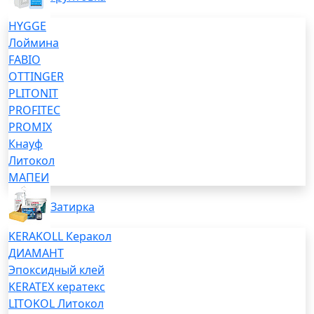
HYGGE
Лоймина
FABIO
OTTINGER
PLITONIT
PROFITEC
PROMIX
Кнауф
Литокол
МАПЕИ
Затирка
KERAKOLL Керакол
ДИАМАНТ
Эпоксидный клей
KERATEX кератекс
LITOKOL Литокол