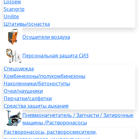
Lossew
Scangrip
Unilite
Штативы/оснастка
Осушители воздуха
Персональная защита СИЗ
Спецодежда
Комбинезоны/полукомбинезоны
Наколенники/бетоноступы
Очки/наушники
Перчатки/салфетки
Средства защиты дыхания
Пневмонагнетатель / Запчасти / Затирочные
машины /Растворонасосы
Растворонасосы, растворосмесители,