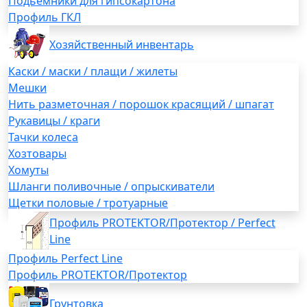
Подьемники для гипсокартона
Профиль ГКЛ
Хозяйственный инвентарь
Каски / маски / плащи / жилеты
Мешки
Нить разметочная / порошок красящий / шпагат
Рукавицы / краги
Тачки колеса
Хозтовары
Хомуты
Шланги поливочные / опрыскиватели
Щетки половые / тротуарные
Профиль PROTEKTOR/Протектор / Perfect
Line
Профиль Perfect Line
Профиль PROTEKTOR/Протектор
Грунтовка