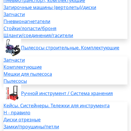
пневмотранспорт, комплектующие
Затирочные машины (вертолеты)/диски
Запчасти
Пневмонагнетатели
Стойки/лопасти/броня
Шланги/соединения/гасители
Пылесосы строительные. Комплектующие
Запчасти
Комплектующие
Мешки для пылесоса
Пылесосы
Ручной инструмент / Система хранения
Кейсы. Систейнеры. Тележки для инструмента
H - правило
Диски отрезные
Замки/проушины/петли