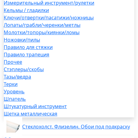
Измерительный инструмент/рулетки
Кельмы / гладилки
Ключи/отвертки/пасатижи/ножницы
Лопаты/грабли/черенки/метлы
Молотки/топоры/киянки/ломы
Ножовки/пилы
Правило для стяжки
Правило трапеция
Прочее
Стэплеры/скобы
Тазы/ведра
Терки
Уровень
Шпатель
Штукатурный инструмент
Щетка металлическая
Стеклохолст. Флизелин. Обои под подкраску