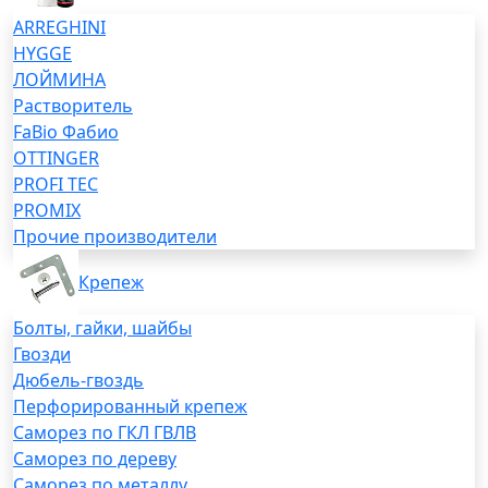
ARREGHINI
HYGGE
ЛОЙМИНА
Растворитель
FaBio Фабио
OTTINGER
PROFI TEC
PROMIX
Прочие производители
Крепеж
Болты, гайки, шайбы
Гвозди
Дюбель-гвоздь
Перфорированный крепеж
Саморез по ГКЛ ГВЛВ
Саморез по дереву
Саморез по металлу