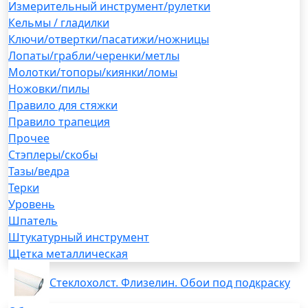
Измерительный инструмент/рулетки
Кельмы / гладилки
Ключи/отвертки/пасатижи/ножницы
Лопаты/грабли/черенки/метлы
Молотки/топоры/киянки/ломы
Ножовки/пилы
Правило для стяжки
Правило трапеция
Прочее
Стэплеры/скобы
Тазы/ведра
Терки
Уровень
Шпатель
Штукатурный инструмент
Щетка металлическая
Стеклохолст. Флизелин. Обои под подкраску