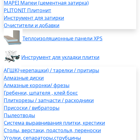
MAPEI Мапеи (цементная затирка)
PLITONIT Плитонит
Инструмент для затирки
Очистители и добавки
Теплоизоляционные панели XPS
Инструмент для укладки плитки
АГШК(черепашки) / тарелки / притиры
Алмазные диски
Алмазные коронки/ фрезы
Гребенки, шпателя , клей бокс
Плиткорезы / запчасти / расходники
Присоски / вибраторы
Пылеотводы
Система выравнивания плитки, крестики
Столы, верстаки, подстолья, переноски
Уголки, сепараторы,струбцины