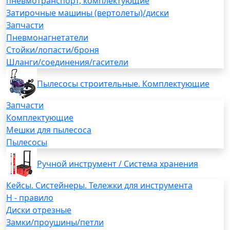
пневмотранспорт, комплектующие
Затирочные машины (вертолеты)/диски
Запчасти
Пневмонагнетатели
Стойки/лопасти/броня
Шланги/соединения/гасители
Пылесосы строительные. Комплектующие
Запчасти
Комплектующие
Мешки для пылесоса
Пылесосы
Ручной инструмент / Система хранения
Кейсы. Систейнеры. Тележки для инструмента
H - правило
Диски отрезные
Замки/проушины/петли