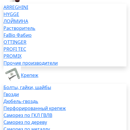
ARREGHINI
HYGGE
ЛОЙМИНА
Растворитель
FaBio Фабио
OTTINGER
PROFI TEC
PROMIX
Прочие производители
Крепеж
Болты, гайки, шайбы
Гвозди
Дюбель-гвоздь
Перфорированный крепеж
Саморез по ГКЛ ГВЛВ
Саморез по дереву
Саморез по металлу