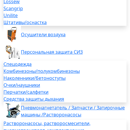
Lossew
Scangrip
Unilite
Штативы/оснастка
Осушители воздуха
Персональная защита СИЗ
Спецодежда
Комбинезоны/полукомбинезоны
Наколенники/бетоноступы
Очки/наушники
Перчатки/салфетки
Средства защиты дыхания
Пневмонагнетатель / Запчасти / Затирочные
машины /Растворонасосы
Растворонасосы, растворосмесители,