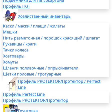
Подьемники для гипсокартона
Профиль ГКЛ
Хозяйственный инвентарь
Каски / маски / плащи / жилеты
Мешки
Нить разметочная / порошок красящий / шпагат
Рукавицы / краги
Тачки колеса
Хозтовары
Хомуты
Шланги поливочные / опрыскиватели
Щетки половые / тротуарные
Профиль PROTEKTOR/Протектор / Perfect
Line
Профиль Perfect Line
Профиль PROTEKTOR/Протектор
Грунтовка