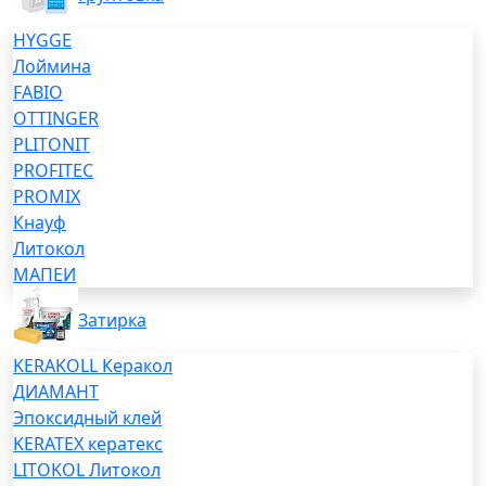
HYGGE
Лоймина
FABIO
OTTINGER
PLITONIT
PROFITEC
PROMIX
Кнауф
Литокол
МАПЕИ
Затирка
KERAKOLL Керакол
ДИАМАНТ
Эпоксидный клей
KERATEX кератекс
LITOKOL Литокол