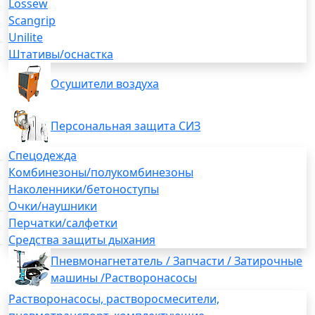
Lossew
Scangrip
Unilite
Штативы/оснастка
Осушители воздуха
Персональная защита СИЗ
Спецодежда
Комбинезоны/полукомбинезоны
Наколенники/бетоноступы
Очки/наушники
Перчатки/салфетки
Средства защиты дыхания
Пневмонагнетатель / Запчасти / Затирочные
машины /Растворонасосы
Растворонасосы, растворосмесители,