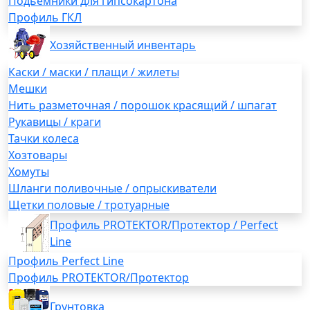
Подьемники для гипсокартона
Профиль ГКЛ
Хозяйственный инвентарь
Каски / маски / плащи / жилеты
Мешки
Нить разметочная / порошок красящий / шпагат
Рукавицы / краги
Тачки колеса
Хозтовары
Хомуты
Шланги поливочные / опрыскиватели
Щетки половые / тротуарные
Профиль PROTEKTOR/Протектор / Perfect
Line
Профиль Perfect Line
Профиль PROTEKTOR/Протектор
Грунтовка