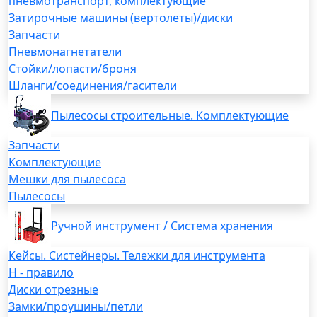
пневмотранспорт, комплектующие
Затирочные машины (вертолеты)/диски
Запчасти
Пневмонагнетатели
Стойки/лопасти/броня
Шланги/соединения/гасители
Пылесосы строительные. Комплектующие
Запчасти
Комплектующие
Мешки для пылесоса
Пылесосы
Ручной инструмент / Система хранения
Кейсы. Систейнеры. Тележки для инструмента
H - правило
Диски отрезные
Замки/проушины/петли