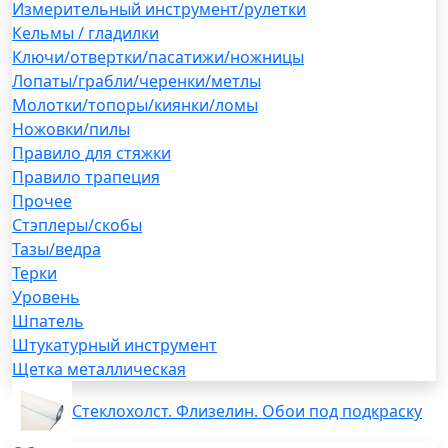
Измерительный инструмент/рулетки
Кельмы / гладилки
Ключи/отвертки/пасатижи/ножницы
Лопаты/грабли/черенки/метлы
Молотки/топоры/киянки/ломы
Ножовки/пилы
Правило для стяжки
Правило трапеция
Прочее
Стэплеры/скобы
Тазы/ведра
Терки
Уровень
Шпатель
Штукатурный инструмент
Щетка металлическая
Стеклохолст. Флизелин. Обои под подкраску