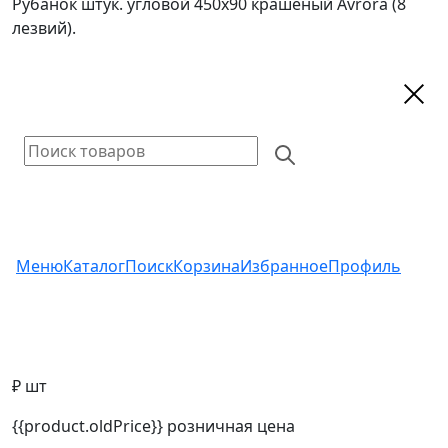
Рубанок штук. угловой 450х90 крашеный Avrora (8
лезвий).
Меню
Каталог
Поиск
Корзина
Избранное
Профиль
₽ шт
{{product.oldPrice}}
розничная цена