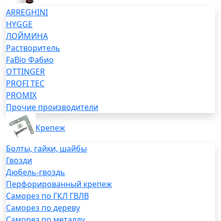
ARREGHINI
HYGGE
ЛОЙМИНА
Растворитель
FaBio Фабио
OTTINGER
PROFI TEC
PROMIX
Прочие производители
Крепеж
Болты, гайки, шайбы
Гвозди
Дюбель-гвоздь
Перфорированный крепеж
Саморез по ГКЛ ГВЛВ
Саморез по дереву
Саморез по металлу