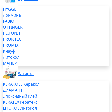
HYGGE
Лоймина
FABIO
OTTINGER
PLITONIT
PROFITEC
PROMIX
Кнауф
Литокол
МАПЕИ
Затирка
KERAKOLL Керакол
ДИАМАНТ
Эпоксидный клей
KERATEX кератекс
LITOKOL Литокол