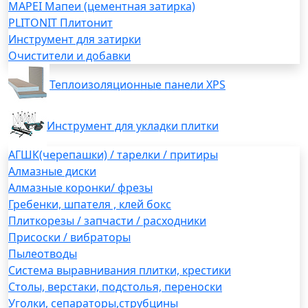
MAPEI Мапеи (цементная затирка)
PLITONIT Плитонит
Инструмент для затирки
Очистители и добавки
Теплоизоляционные панели XPS
Инструмент для укладки плитки
АГШК(черепашки) / тарелки / притиры
Алмазные диски
Алмазные коронки/ фрезы
Гребенки, шпателя , клей бокс
Плиткорезы / запчасти / расходники
Присоски / вибраторы
Пылеотводы
Система выравнивания плитки, крестики
Столы, верстаки, подстолья, переноски
Уголки, сепараторы,струбцины