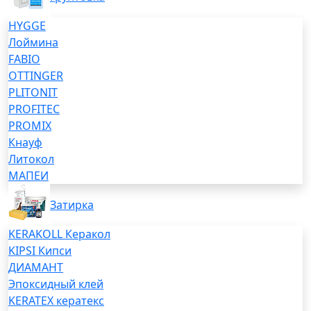
HYGGE
Лоймина
FABIO
OTTINGER
PLITONIT
PROFITEC
PROMIX
Кнауф
Литокол
МАПЕИ
Затирка
KERAKOLL Керакол
KIPSI Кипси
ДИАМАНТ
Эпоксидный клей
KERATEX кератекс