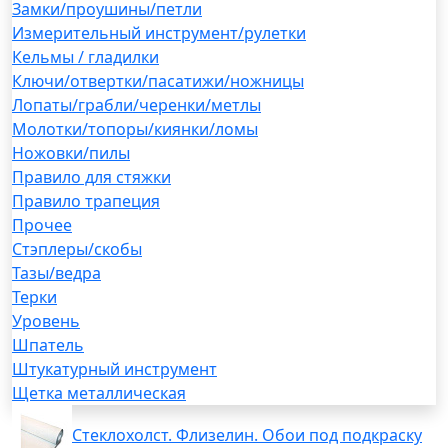
Замки/проушины/петли
Измерительный инструмент/рулетки
Кельмы / гладилки
Ключи/отвертки/пасатижи/ножницы
Лопаты/грабли/черенки/метлы
Молотки/топоры/киянки/ломы
Ножовки/пилы
Правило для стяжки
Правило трапеция
Прочее
Стэплеры/скобы
Тазы/ведра
Терки
Уровень
Шпатель
Штукатурный инструмент
Щетка металлическая
Стеклохолст. Флизелин. Обои под подкраску