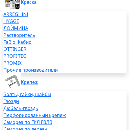
Краска
ARREGHINI
HYGGE
ЛОЙМИНА
Растворитель
FaBio Фабио
OTTINGER
PROFI TEC
PROMIX
Прочие производители
Крепеж
Болты, гайки, шайбы
Гвозди
Дюбель-гвоздь
Перфорированный крепеж
Саморез по ГКЛ ГВЛВ
Саморез по дереву