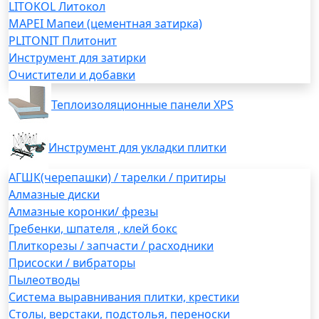
LITOKOL Литокол
MAPEI Мапеи (цементная затирка)
PLITONIT Плитонит
Инструмент для затирки
Очистители и добавки
Теплоизоляционные панели XPS
Инструмент для укладки плитки
АГШК(черепашки) / тарелки / притиры
Алмазные диски
Алмазные коронки/ фрезы
Гребенки, шпателя , клей бокс
Плиткорезы / запчасти / расходники
Присоски / вибраторы
Пылеотводы
Система выравнивания плитки, крестики
Столы, верстаки, подстолья, переноски