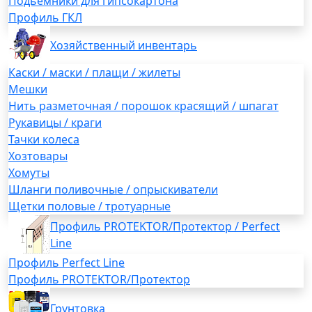
Подьемники для гипсокартона
Профиль ГКЛ
Хозяйственный инвентарь
Каски / маски / плащи / жилеты
Мешки
Нить разметочная / порошок красящий / шпагат
Рукавицы / краги
Тачки колеса
Хозтовары
Хомуты
Шланги поливочные / опрыскиватели
Щетки половые / тротуарные
Профиль PROTEKTOR/Протектор / Perfect
Line
Профиль Perfect Line
Профиль PROTEKTOR/Протектор
Грунтовка