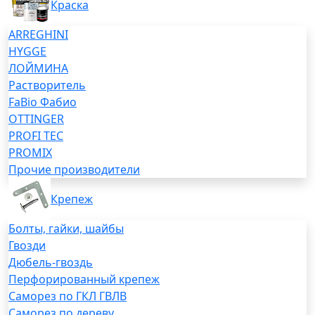
Краска
ARREGHINI
HYGGE
ЛОЙМИНА
Растворитель
FaBio Фабио
OTTINGER
PROFI TEC
PROMIX
Прочие производители
Крепеж
Болты, гайки, шайбы
Гвозди
Дюбель-гвоздь
Перфорированный крепеж
Саморез по ГКЛ ГВЛВ
Саморез по дереву