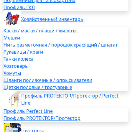
Подьемники для гипсокартона
Профиль ГКЛ
Хозяйственный инвентарь
Каски / маски / плащи / жилеты
Мешки
Нить разметочная / порошок красящий / шпагат
Рукавицы / краги
Тачки колеса
Хозтовары
Хомуты
Шланги поливочные / опрыскиватели
Щетки половые / тротуарные
Профиль PROTEKTOR/Протектор / Perfect
Line
Профиль Perfect Line
Профиль PROTEKTOR/Протектор
Грунтовка