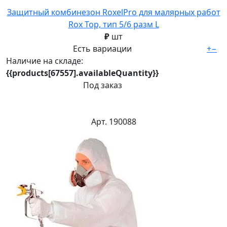
Защитный комбинезон RoxelPro для малярных работ
Rox Top, тип 5/6 разм L
₽
шт
Есть вариации
+
−
Наличие на складе:
{{products[67557].availableQuantity}}
Под заказ
Арт. 190088