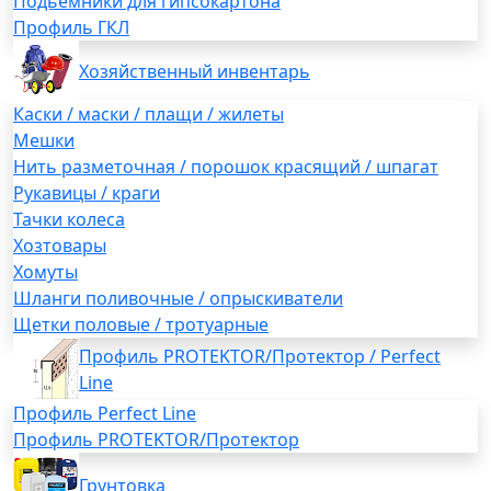
Подьемники для гипсокартона
Профиль ГКЛ
Хозяйственный инвентарь
Каски / маски / плащи / жилеты
Мешки
Нить разметочная / порошок красящий / шпагат
Рукавицы / краги
Тачки колеса
Хозтовары
Хомуты
Шланги поливочные / опрыскиватели
Щетки половые / тротуарные
Профиль PROTEKTOR/Протектор / Perfect
Line
Профиль Perfect Line
Профиль PROTEKTOR/Протектор
Грунтовка