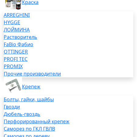
Краска
ARREGHINI
HYGGE
ЛОЙМИНА
Растворитель
FaBio Фабио
OTTINGER
PROFI TEC
PROMIX
Прочие производители
Крепеж
Болты, гайки, шайбы
Гвозди
Дюбель-гвоздь
Перфорированный крепеж
Саморез по ГКЛ ГВЛВ
Саморез по дереву