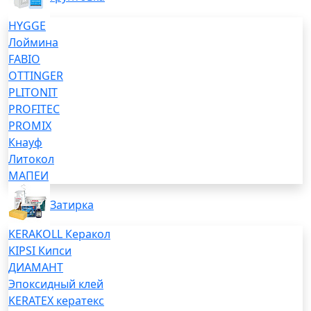
HYGGE
Лоймина
FABIO
OTTINGER
PLITONIT
PROFITEC
PROMIX
Кнауф
Литокол
МАПЕИ
Затирка
KERAKOLL Керакол
KIPSI Кипси
ДИАМАНТ
Эпоксидный клей
KERATEX кератекс