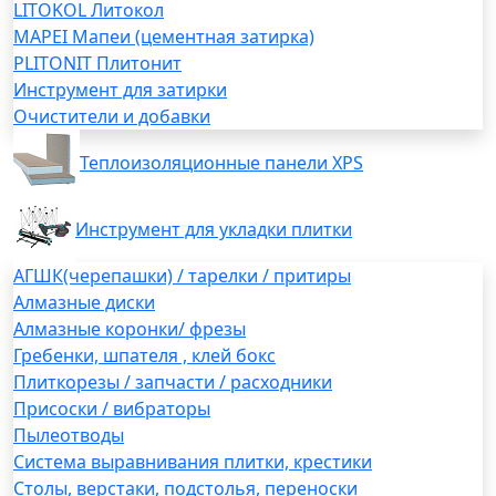
LITOKOL Литокол
MAPEI Мапеи (цементная затирка)
PLITONIT Плитонит
Инструмент для затирки
Очистители и добавки
Теплоизоляционные панели XPS
Инструмент для укладки плитки
АГШК(черепашки) / тарелки / притиры
Алмазные диски
Алмазные коронки/ фрезы
Гребенки, шпателя , клей бокс
Плиткорезы / запчасти / расходники
Присоски / вибраторы
Пылеотводы
Система выравнивания плитки, крестики
Столы, верстаки, подстолья, переноски