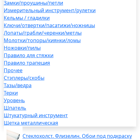
Замки/проушины/петли
Измерительный инструмент/рулетки
Кельмы / гладилки
Ключи/отвертки/пасатижи/ножницы
Лопаты/грабли/черенки/метлы
Молотки/топоры/киянки/ломы
Ножовки/пилы
Правило для стяжки
Правило трапеция
Прочее
Стэплеры/скобы
Тазы/ведра
Терки
Уровень
Шпатель
Штукатурный инструмент
Щетка металлическая
Стеклохолст. Флизелин. Обои под подкраску