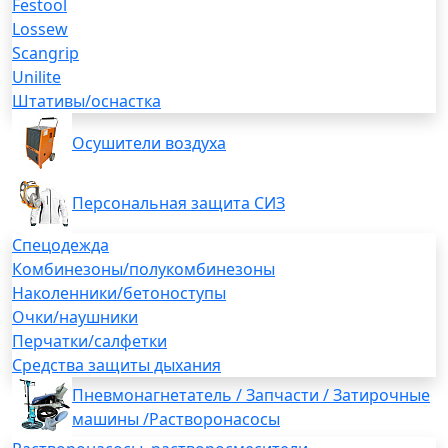
Festool
Lossew
Scangrip
Unilite
Штативы/оснастка
Осушители воздуха
Персональная защита СИЗ
Спецодежда
Комбинезоны/полукомбинезоны
Наколенники/бетоноступы
Очки/наушники
Перчатки/салфетки
Средства защиты дыхания
Пневмонагнетатель / Запчасти / Затирочные
машины /Растворонасосы