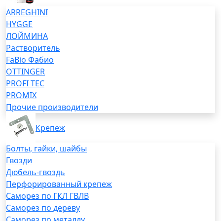
ARREGHINI
HYGGE
ЛОЙМИНА
Растворитель
FaBio Фабио
OTTINGER
PROFI TEC
PROMIX
Прочие производители
Крепеж
Болты, гайки, шайбы
Гвозди
Дюбель-гвоздь
Перфорированный крепеж
Саморез по ГКЛ ГВЛВ
Саморез по дереву
Саморез по металлу