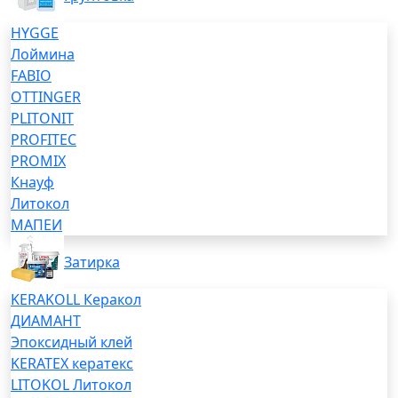
HYGGE
Лоймина
FABIO
OTTINGER
PLITONIT
PROFITEC
PROMIX
Кнауф
Литокол
МАПЕИ
Затирка
KERAKOLL Керакол
ДИАМАНТ
Эпоксидный клей
KERATEX кератекс
LITOKOL Литокол