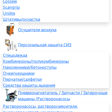
Lossew
Scangrip
Unilite
Штативы/оснастка
Осушители воздуха
Персональная защита СИЗ
Спецодежда
Комбинезоны/полукомбинезоны
Наколенники/бетоноступы
Очки/наушники
Перчатки/салфетки
Средства защиты дыхания
Пневмонагнетатель / Запчасти / Затирочные
машины /Растворонасосы
Растворонасосы, растворосмесители,