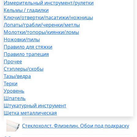
Измерительный инструмент/рулетки
Кельмы / гладилки
Ключи/отвертки/пасатижи/ножницы
Лопаты/грабли/черенки/метлы
Молотки/топоры/киянки/ломы
Ножовки/пилы
Правило для стяжки
Правило трапеция
Прочее
Стэплеры/скобы
Тазы/ведра
Терки
Уровень
Шпатель
Штукатурный инструмент
Щетка металлическая
Стеклохолст. Флизелин. Обои под подкраску