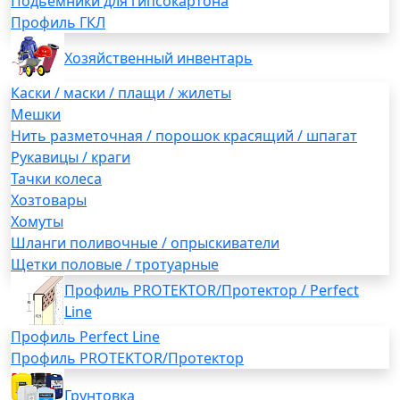
Подьемники для гипсокартона
Профиль ГКЛ
Хозяйственный инвентарь
Каски / маски / плащи / жилеты
Мешки
Нить разметочная / порошок красящий / шпагат
Рукавицы / краги
Тачки колеса
Хозтовары
Хомуты
Шланги поливочные / опрыскиватели
Щетки половые / тротуарные
Профиль PROTEKTOR/Протектор / Perfect
Line
Профиль Perfect Line
Профиль PROTEKTOR/Протектор
Грунтовка