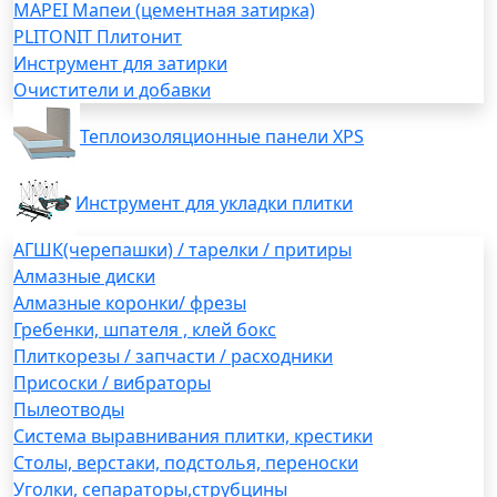
MAPEI Мапеи (цементная затирка)
PLITONIT Плитонит
Инструмент для затирки
Очистители и добавки
Теплоизоляционные панели XPS
Инструмент для укладки плитки
АГШК(черепашки) / тарелки / притиры
Алмазные диски
Алмазные коронки/ фрезы
Гребенки, шпателя , клей бокс
Плиткорезы / запчасти / расходники
Присоски / вибраторы
Пылеотводы
Система выравнивания плитки, крестики
Столы, верстаки, подстолья, переноски
Уголки, сепараторы,струбцины