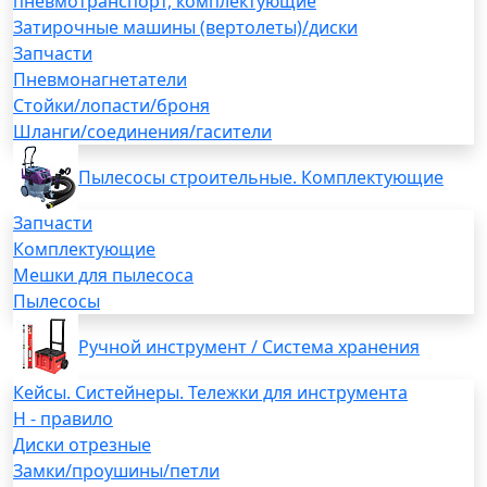
пневмотранспорт, комплектующие
Затирочные машины (вертолеты)/диски
Запчасти
Пневмонагнетатели
Стойки/лопасти/броня
Шланги/соединения/гасители
Пылесосы строительные. Комплектующие
Запчасти
Комплектующие
Мешки для пылесоса
Пылесосы
Ручной инструмент / Система хранения
Кейсы. Систейнеры. Тележки для инструмента
H - правило
Диски отрезные
Замки/проушины/петли