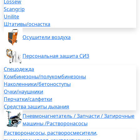
Lossew
Scangrip
Unilite
Штативы/оснастка
Осушители воздуха
Персональная защита СИЗ
Спецодежда
Комбинезоны/полукомбинезоны
Наколенники/бетоноступы
Очки/наушники
Перчатки/салфетки
Средства защиты дыхания
Пневмонагнетатель / Запчасти / Затирочные
машины /Растворонасосы
Растворонасосы, растворосмесители,