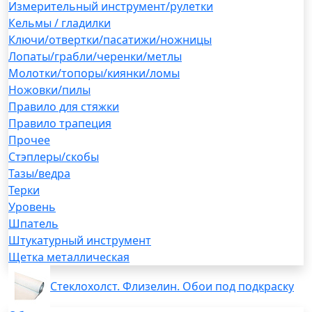
Измерительный инструмент/рулетки
Кельмы / гладилки
Ключи/отвертки/пасатижи/ножницы
Лопаты/грабли/черенки/метлы
Молотки/топоры/киянки/ломы
Ножовки/пилы
Правило для стяжки
Правило трапеция
Прочее
Стэплеры/скобы
Тазы/ведра
Терки
Уровень
Шпатель
Штукатурный инструмент
Щетка металлическая
Стеклохолст. Флизелин. Обои под подкраску