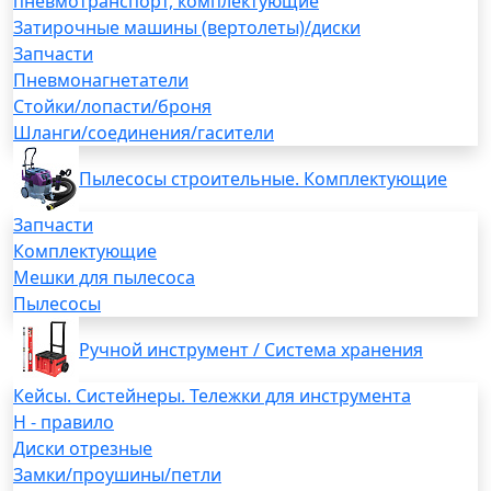
пневмотранспорт, комплектующие
Затирочные машины (вертолеты)/диски
Запчасти
Пневмонагнетатели
Стойки/лопасти/броня
Шланги/соединения/гасители
Пылесосы строительные. Комплектующие
Запчасти
Комплектующие
Мешки для пылесоса
Пылесосы
Ручной инструмент / Система хранения
Кейсы. Систейнеры. Тележки для инструмента
H - правило
Диски отрезные
Замки/проушины/петли