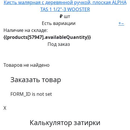
Кисть малярная с деревянной ручкой, плоская ALPHA
TAS 1 1/2"-3 WOOSTER
₽
шт
Есть вариации
+
−
Наличие на складе:
{{products[57947].availableQuantity}}
Под заказ
Товаров не найдено
Заказать товар
FORM_ID is not set
X
Калькулятор затирки