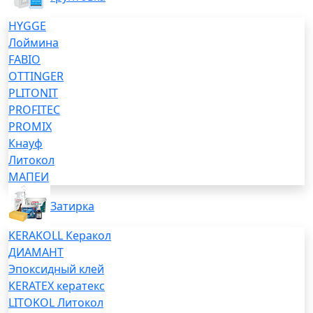
HYGGE
Лоймина
FABIO
OTTINGER
PLITONIT
PROFITEC
PROMIX
Кнауф
Литокол
МАПЕИ
Затирка
KERAKOLL Керакол
ДИАМАНТ
Эпоксидный клей
KERATEX кератекс
LITOKOL Литокол