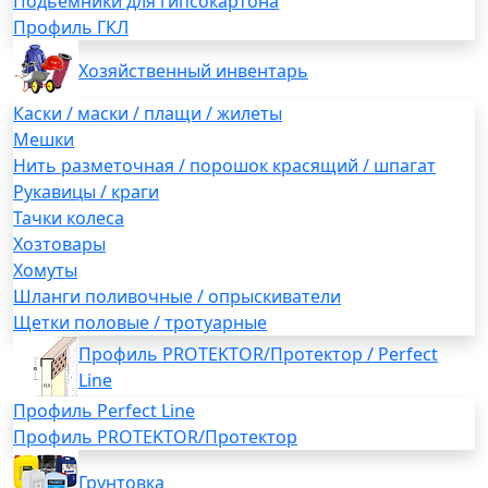
Подьемники для гипсокартона
Профиль ГКЛ
Хозяйственный инвентарь
Каски / маски / плащи / жилеты
Мешки
Нить разметочная / порошок красящий / шпагат
Рукавицы / краги
Тачки колеса
Хозтовары
Хомуты
Шланги поливочные / опрыскиватели
Щетки половые / тротуарные
Профиль PROTEKTOR/Протектор / Perfect
Line
Профиль Perfect Line
Профиль PROTEKTOR/Протектор
Грунтовка