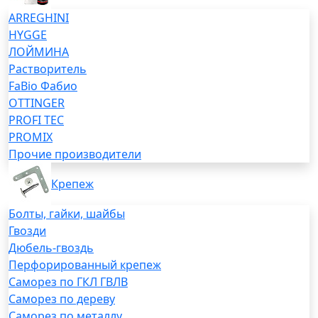
ARREGHINI
HYGGE
ЛОЙМИНА
Растворитель
FaBio Фабио
OTTINGER
PROFI TEC
PROMIX
Прочие производители
Крепеж
Болты, гайки, шайбы
Гвозди
Дюбель-гвоздь
Перфорированный крепеж
Саморез по ГКЛ ГВЛВ
Саморез по дереву
Саморез по металлу