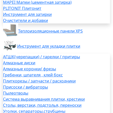
MAPEI Мапеи (цементная затирка)
PLITONIT Плитонит
Инструмент для затирки
Очистители и добавки
Теплоизоляционные панели XPS
Инструмент для укладки плитки
АГШК(черепашки) / тарелки / притиры
Алмазные диски
Алмазные коронки/ фрезы
Гребенки, шпателя , клей бокс
Плиткорезы / запчасти / расходники
Присоски / вибраторы
Пылеотводы
Система выравнивания плитки, крестики
Столы, верстаки, подстолья, переноски
Уголки, сепараторы,струбцины