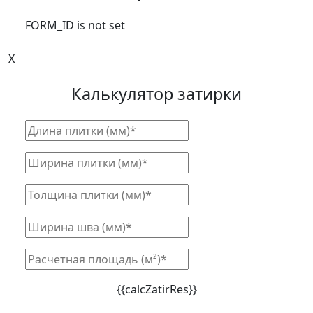
FORM_ID is not set
X
Калькулятор затирки
{{calcZatirRes}}