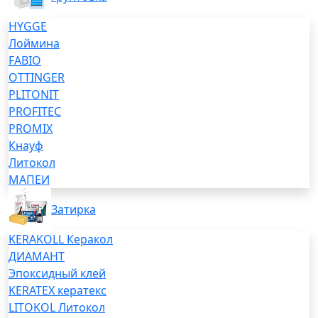
HYGGE
Лоймина
FABIO
OTTINGER
PLITONIT
PROFITEC
PROMIX
Кнауф
Литокол
МАПЕИ
Затирка
KERAKOLL Керакол
ДИАМАНТ
Эпоксидный клей
KERATEX кератекс
LITOKOL Литокол