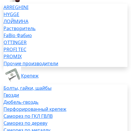
ARREGHINI
HYGGE
ЛОЙМИНА
Растворитель
FaBio Фабио
OTTINGER
PROFI TEC
PROMIX
Прочие производители
Крепеж
Болты, гайки, шайбы
Гвозди
Дюбель-гвоздь
Перфорированный крепеж
Саморез по ГКЛ ГВЛВ
Саморез по дереву
Саморез по металлу