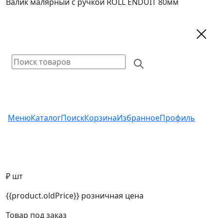
Валик малярный с ручкой ROLL ENDUIT 80мм
Меню
Каталог
Поиск
Корзина
Избранное
Профиль
₽ шт
{{product.oldPrice}}
розничная цена
Товар под заказ