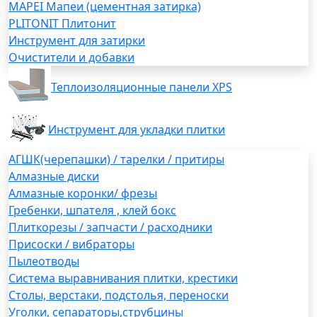
MAPEI Мапеи (цементная затирка)
PLITONIT Плитонит
Инструмент для затирки
Очистители и добавки
Теплоизоляционные панели XPS
Инструмент для укладки плитки
АГШК(черепашки) / тарелки / притиры
Алмазные диски
Алмазные коронки/ фрезы
Гребенки, шпателя , клей бокс
Плиткорезы / запчасти / расходники
Присоски / вибраторы
Пылеотводы
Система выравнивания плитки, крестики
Столы, верстаки, подстолья, переноски
Уголки, сепараторы,струбцины