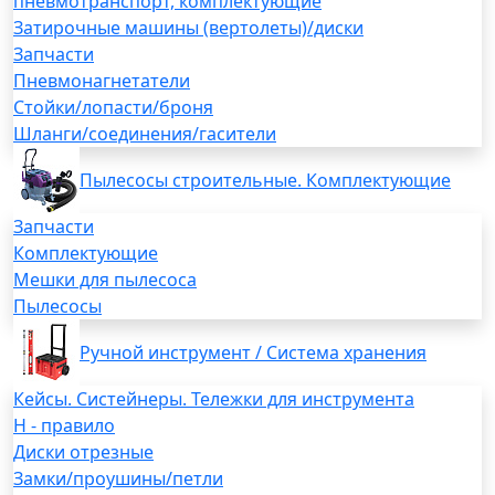
пневмотранспорт, комплектующие
Затирочные машины (вертолеты)/диски
Запчасти
Пневмонагнетатели
Стойки/лопасти/броня
Шланги/соединения/гасители
Пылесосы строительные. Комплектующие
Запчасти
Комплектующие
Мешки для пылесоса
Пылесосы
Ручной инструмент / Система хранения
Кейсы. Систейнеры. Тележки для инструмента
H - правило
Диски отрезные
Замки/проушины/петли