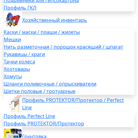
Подьемники для гипсокартона
Профиль ГКЛ
Хозяйственный инвентарь
Каски / маски / плащи / жилеты
Мешки
Нить разметочная / порошок красящий / шпагат
Рукавицы / краги
Тачки колеса
Хозтовары
Хомуты
Шланги поливочные / опрыскиватели
Щетки половые / тротуарные
Профиль PROTEKTOR/Протектор / Perfect
Line
Профиль Perfect Line
Профиль PROTEKTOR/Протектор
Грунтовка