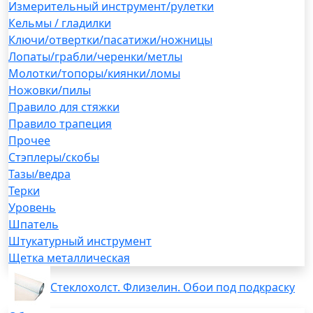
Измерительный инструмент/рулетки
Кельмы / гладилки
Ключи/отвертки/пасатижи/ножницы
Лопаты/грабли/черенки/метлы
Молотки/топоры/киянки/ломы
Ножовки/пилы
Правило для стяжки
Правило трапеция
Прочее
Стэплеры/скобы
Тазы/ведра
Терки
Уровень
Шпатель
Штукатурный инструмент
Щетка металлическая
Стеклохолст. Флизелин. Обои под подкраску