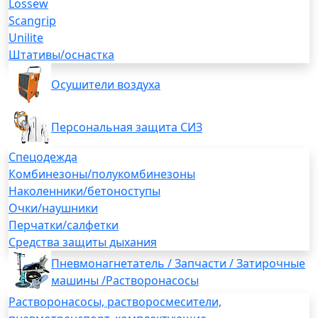
Lossew
Scangrip
Unilite
Штативы/оснастка
Осушители воздуха
Персональная защита СИЗ
Спецодежда
Комбинезоны/полукомбинезоны
Наколенники/бетоноступы
Очки/наушники
Перчатки/салфетки
Средства защиты дыхания
Пневмонагнетатель / Запчасти / Затирочные
машины /Растворонасосы
Растворонасосы, растворосмесители,