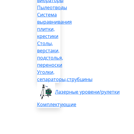
вибраторы
Пылеотводы
Система
выравнивания
плитки,
крестики
Столы,
верстаки,
подстолья,
переноски
Уголки,
сепараторы,струбцины
Лазерные уровени/рулетки
Комплектующие