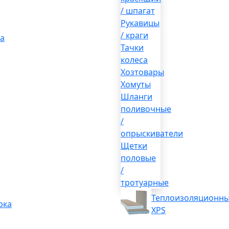
/ шпагат
Рукавицы
/ краги
а
Тачки
колеса
Хозтовары
Хомуты
Шланги
поливочные
/
опрыскиватели
Щетки
половые
/
тротуарные
Теплоизоляционны
рка
XPS