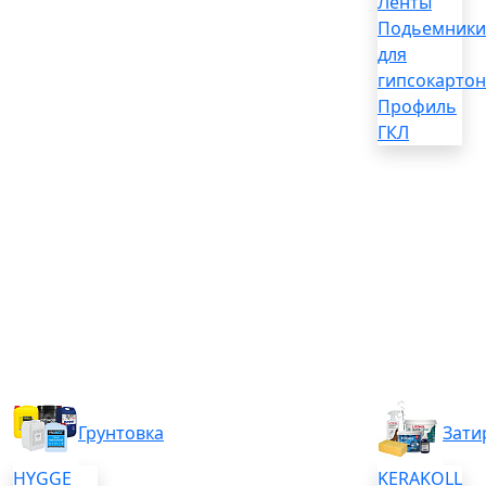
Ленты
Подьемники
для
гипсокартон
Профиль
ГКЛ
Грунтовка
Зати
HYGGE
KERAKOLL