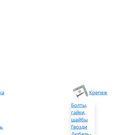
ка
Крепеж
Болты,
гайки,
шайбы
ль
Гвозди
Дюбель-