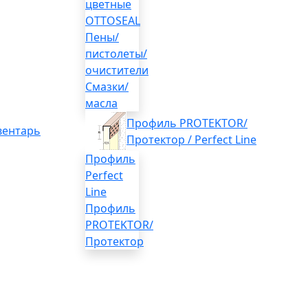
цветные
OTTOSEAL
Пены/
пистолеты/
очистители
Смазки/
масла
Профиль PROTEKTOR/
вентарь
Протектор / Perfect Line
Профиль
Perfect
Line
Профиль
PROTEKTOR/
Протектор