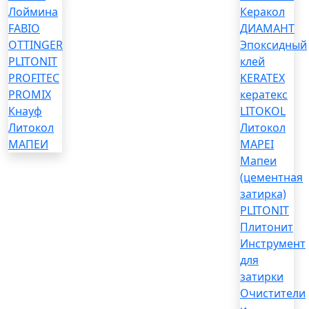
Лоймина
Керакол
FABIO
ДИАМАНТ
OTTINGER
Эпоксидный
PLITONIT
клей
PROFITEC
KERATEX
PROMIX
кератекс
Кнауф
LITOKOL
Литокол
Литокол
МАПЕИ
MAPEI
Мапеи
(цементная
затирка)
PLITONIT
Плитонит
Инструмент
для
затирки
Очистители