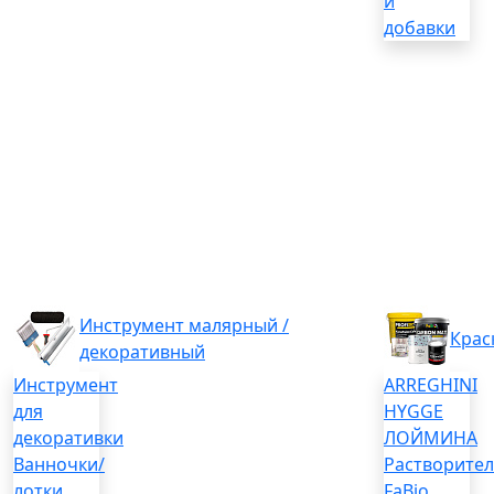
и
добавки
Инструмент малярный /
Крас
декоративный
Инструмент
ARREGHINI
для
HYGGE
декоративки
ЛОЙМИНА
Ванночки/
Растворите
лотки
FaBio