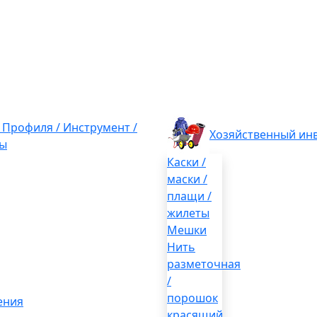
/ Профиля / Инструмент /
Хозяйственный ин
ы
Каски /
маски /
плащи /
жилеты
Мешки
Нить
разметочная
/
порошок
ения
красящий