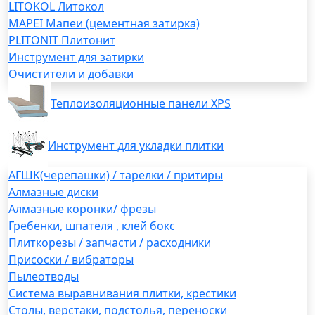
LITOKOL Литокол
MAPEI Мапеи (цементная затирка)
PLITONIT Плитонит
Инструмент для затирки
Очистители и добавки
Теплоизоляционные панели XPS
Инструмент для укладки плитки
АГШК(черепашки) / тарелки / притиры
Алмазные диски
Алмазные коронки/ фрезы
Гребенки, шпателя , клей бокс
Плиткорезы / запчасти / расходники
Присоски / вибраторы
Пылеотводы
Система выравнивания плитки, крестики
Столы, верстаки, подстолья, переноски