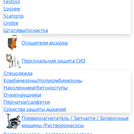
Festool
Lossew
Scangrip
Unilite
Штативы/оснастка
Осушители воздуха
Персональная защита СИЗ
Спецодежда
Комбинезоны/полукомбинезоны
Наколенники/бетоноступы
Очки/наушники
Перчатки/салфетки
Средства защиты дыхания
Пневмонагнетатель / Запчасти / Затирочные
машины /Растворонасосы