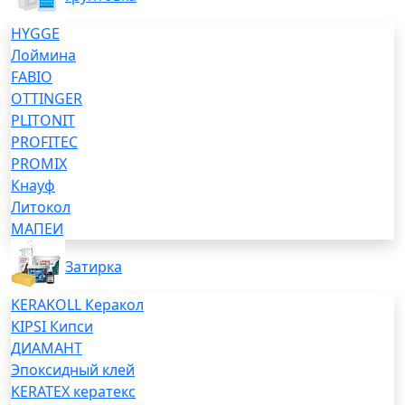
HYGGE
Лоймина
FABIO
OTTINGER
PLITONIT
PROFITEC
PROMIX
Кнауф
Литокол
МАПЕИ
Затирка
KERAKOLL Керакол
KIPSI Кипси
ДИАМАНТ
Эпоксидный клей
KERATEX кератекс