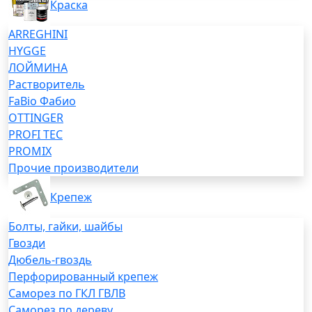
Краска
ARREGHINI
HYGGE
ЛОЙМИНА
Растворитель
FaBio Фабио
OTTINGER
PROFI TEC
PROMIX
Прочие производители
Крепеж
Болты, гайки, шайбы
Гвозди
Дюбель-гвоздь
Перфорированный крепеж
Саморез по ГКЛ ГВЛВ
Саморез по дереву