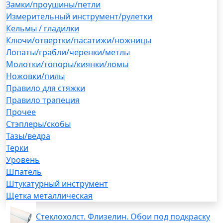
Замки/проушины/петли
Измерительный инструмент/рулетки
Кельмы / гладилки
Ключи/отвертки/пасатижи/ножницы
Лопаты/грабли/черенки/метлы
Молотки/топоры/киянки/ломы
Ножовки/пилы
Правило для стяжки
Правило трапеция
Прочее
Стэплеры/скобы
Тазы/ведра
Терки
Уровень
Шпатель
Штукатурный инструмент
Щетка металлическая
Стеклохолст. Флизелин. Обои под подкраску