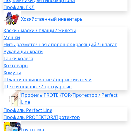
Подьемники для гипсокартона
Профиль ГКЛ
Хозяйственный инвентарь
Каски / маски / плащи / жилеты
Мешки
Нить разметочная / порошок красящий / шпагат
Рукавицы / краги
Тачки колеса
Хозтовары
Хомуты
Шланги поливочные / опрыскиватели
Щетки половые / тротуарные
Профиль PROTEKTOR/Протектор / Perfect
Line
Профиль Perfect Line
Профиль PROTEKTOR/Протектор
Грунтовка