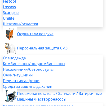
Festool
Lossew
Scangrip
Unilite
Штативы/оснастка
Осушители воздуха
Персональная защита СИЗ
Спецодежда
Комбинезоны/полукомбинезоны
Наколенники/бетоноступы
Очки/наушники
Перчатки/салфетки
Средства защиты дыхания
Пневмонагнетатель / Запчасти / Затирочные
машины /Растворонасосы