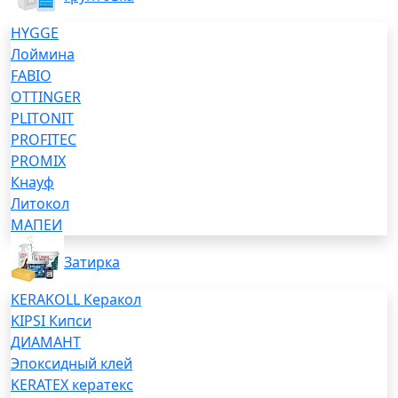
HYGGE
Лоймина
FABIO
OTTINGER
PLITONIT
PROFITEC
PROMIX
Кнауф
Литокол
МАПЕИ
Затирка
KERAKOLL Керакол
KIPSI Кипси
ДИАМАНТ
Эпоксидный клей
KERATEX кератекс