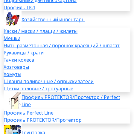
Подьемники для гипсокартона
Профиль ГКЛ
Хозяйственный инвентарь
Каски / маски / плащи / жилеты
Мешки
Нить разметочная / порошок красящий / шпагат
Рукавицы / краги
Тачки колеса
Хозтовары
Хомуты
Шланги поливочные / опрыскиватели
Щетки половые / тротуарные
Профиль PROTEKTOR/Протектор / Perfect
Line
Профиль Perfect Line
Профиль PROTEKTOR/Протектор
Грунтовка