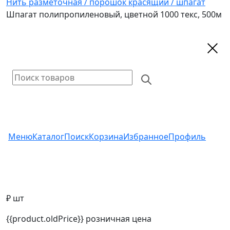
Нить разметочная / порошок красящий / шпагат
Шпагат полипропиленовый, цветной 1000 текс, 500м
Меню
Каталог
Поиск
Корзина
Избранное
Профиль
₽ шт
{{product.oldPrice}}
розничная цена