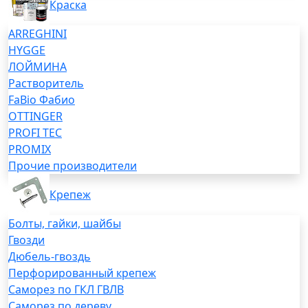
Краска
ARREGHINI
HYGGE
ЛОЙМИНА
Растворитель
FaBio Фабио
OTTINGER
PROFI TEC
PROMIX
Прочие производители
Крепеж
Болты, гайки, шайбы
Гвозди
Дюбель-гвоздь
Перфорированный крепеж
Саморез по ГКЛ ГВЛВ
Саморез по дереву