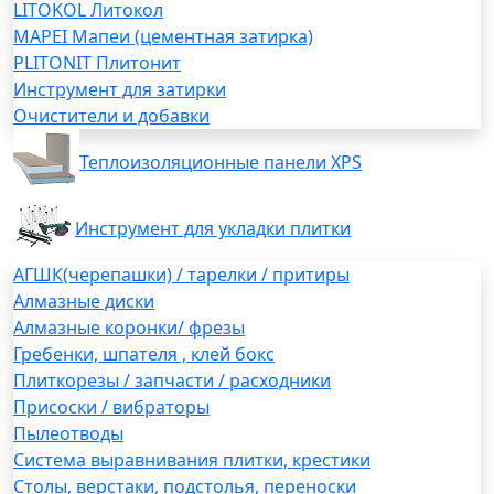
LITOKOL Литокол
MAPEI Мапеи (цементная затирка)
PLITONIT Плитонит
Инструмент для затирки
Очистители и добавки
Теплоизоляционные панели XPS
Инструмент для укладки плитки
АГШК(черепашки) / тарелки / притиры
Алмазные диски
Алмазные коронки/ фрезы
Гребенки, шпателя , клей бокс
Плиткорезы / запчасти / расходники
Присоски / вибраторы
Пылеотводы
Система выравнивания плитки, крестики
Столы, верстаки, подстолья, переноски