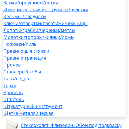
Замки/проушины/петли
Измерительный инструмент/рулетки
Кельмы / гладилки
Ключи/отвертки/пасатижи/ножницы
Лопаты/грабли/черенки/метлы
Молотки/топоры/киянки/ломы
Ножовки/пилы
Правило для стяжки
Правило трапеция
Прочее
Стэплеры/скобы
Тазы/ведра
Терки
Уровень
Шпатель
Штукатурный инструмент
Щетка металлическая
Стеклохолст. Флизелин. Обои под подкраску