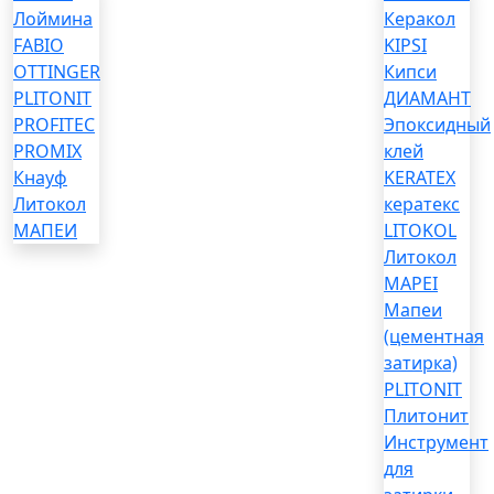
Лоймина
Керакол
FABIO
KIPSI
OTTINGER
Кипси
PLITONIT
ДИАМАНТ
PROFITEC
Эпоксидный
PROMIX
клей
Кнауф
KERATEX
Литокол
кератекс
МАПЕИ
LITOKOL
Литокол
MAPEI
Мапеи
(цементная
затирка)
PLITONIT
Плитонит
Инструмент
для