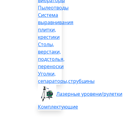
вибраторы
Пылеотводы
Система
выравнивания
плитки,
крестики
Столы,
верстаки,
подстолья,
переноски
Уголки,
сепараторы,струбцины
Лазерные уровени/рулетки
Комплектующие