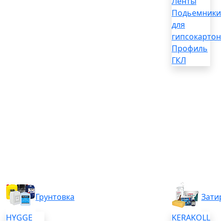
Ленты
Подьемники
для
гипсокартон
Профиль
ГКЛ
Грунтовка
Зати
HYGGE
KERAKOLL