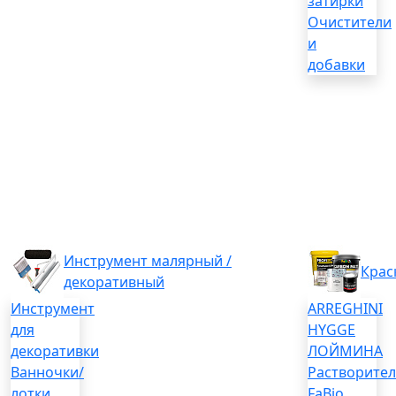
затирки
Очистители
и
добавки
Инструмент малярный /
Крас
декоративный
Инструмент
ARREGHINI
для
HYGGE
декоративки
ЛОЙМИНА
Ванночки/
Растворите
лотки
FaBio