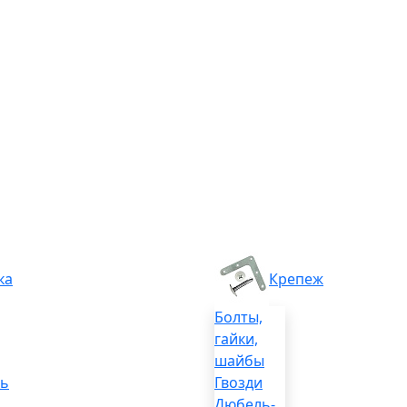
ка
Крепеж
Болты,
гайки,
шайбы
ль
Гвозди
Дюбель-