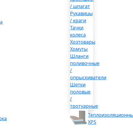
/ шпагат
Рукавицы
/ краги
а
Тачки
колеса
Хозтовары
Хомуты
Шланги
поливочные
/
опрыскиватели
Щетки
половые
/
тротуарные
Теплоизоляционны
рка
XPS