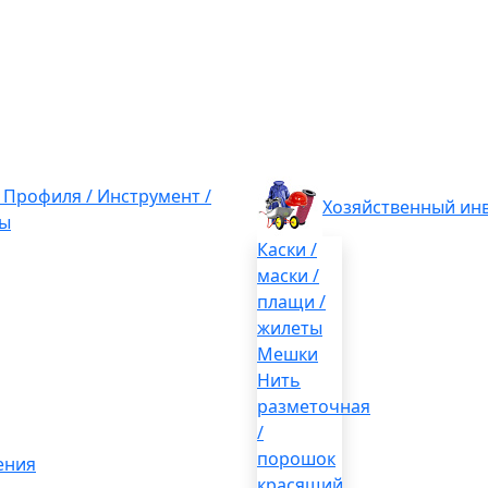
/ Профиля / Инструмент /
Хозяйственный ин
ы
Каски /
маски /
плащи /
жилеты
Мешки
Нить
разметочная
/
порошок
ения
красящий