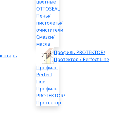
цветные
OTTOSEAL
Пены/
пистолеты/
очистители
Смазки/
масла
Профиль PROTEKTOR/
вентарь
Протектор / Perfect Line
Профиль
Perfect
Line
Профиль
PROTEKTOR/
Протектор