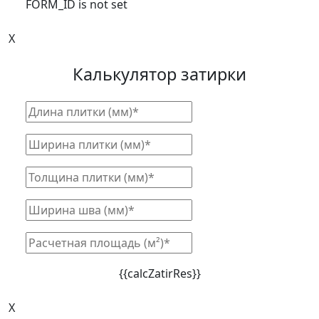
FORM_ID is not set
X
Калькулятор затирки
{{calcZatirRes}}
X