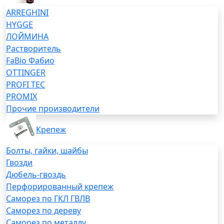
ARREGHINI
HYGGE
ЛОЙМИНА
Растворитель
FaBio Фабио
OTTINGER
PROFI TEC
PROMIX
Прочие производители
Крепеж
Болты, гайки, шайбы
Гвозди
Дюбель-гвоздь
Перфорированный крепеж
Саморез по ГКЛ ГВЛВ
Саморез по дереву
Саморез по металлу