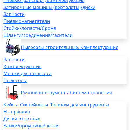
пневмотранспорт, комплектующие
Затирочные машины (вертолеты)/диски
Запчасти
Пневмонагнетатели
Стойки/лопасти/броня
Шланги/соединения/гасители
Пылесосы строительные. Комплектующие
Запчасти
Комплектующие
Мешки для пылесоса
Пылесосы
Ручной инструмент / Система хранения
Кейсы. Систейнеры. Тележки для инструмента
H - правило
Диски отрезные
Замки/проушины/петли