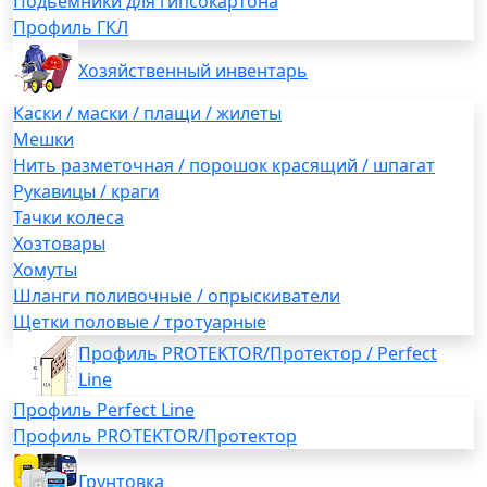
Подьемники для гипсокартона
Профиль ГКЛ
Хозяйственный инвентарь
Каски / маски / плащи / жилеты
Мешки
Нить разметочная / порошок красящий / шпагат
Рукавицы / краги
Тачки колеса
Хозтовары
Хомуты
Шланги поливочные / опрыскиватели
Щетки половые / тротуарные
Профиль PROTEKTOR/Протектор / Perfect
Line
Профиль Perfect Line
Профиль PROTEKTOR/Протектор
Грунтовка