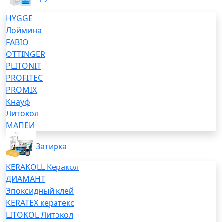
HYGGE
Лоймина
FABIO
OTTINGER
PLITONIT
PROFITEC
PROMIX
Кнауф
Литокол
МАПЕИ
Затирка
KERAKOLL Керакол
ДИАМАНТ
Эпоксидный клей
KERATEX кератекс
LITOKOL Литокол