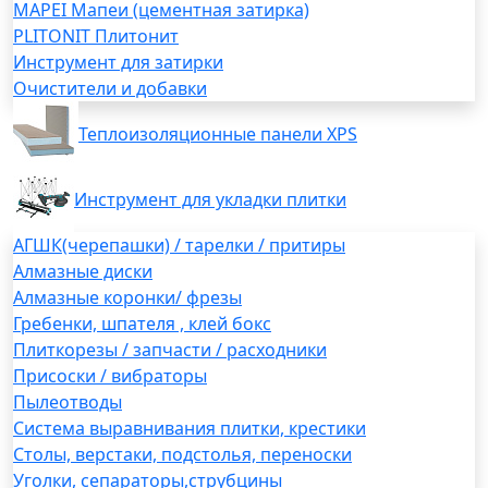
MAPEI Мапеи (цементная затирка)
PLITONIT Плитонит
Инструмент для затирки
Очистители и добавки
Теплоизоляционные панели XPS
Инструмент для укладки плитки
АГШК(черепашки) / тарелки / притиры
Алмазные диски
Алмазные коронки/ фрезы
Гребенки, шпателя , клей бокс
Плиткорезы / запчасти / расходники
Присоски / вибраторы
Пылеотводы
Система выравнивания плитки, крестики
Столы, верстаки, подстолья, переноски
Уголки, сепараторы,струбцины