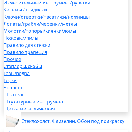
Измерительный инструмент/рулетки
Кельмы / гладилки
Ключи/отвертки/пасатижи/ножницы
Лопаты/грабли/черенки/метлы
Молотки/топоры/киянки/ломы
Ножовки/пилы
Правило для стяжки
Правило трапеция
Прочее
Стэплеры/скобы
Тазы/ведра
Терки
Уровень
Шпатель
Штукатурный инструмент
Щетка металлическая
Стеклохолст. Флизелин. Обои под подкраску