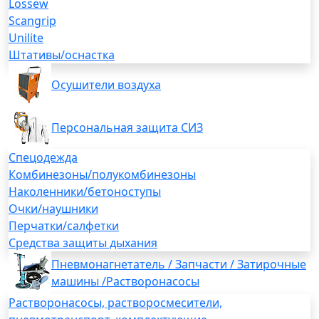
Lossew
Scangrip
Unilite
Штативы/оснастка
Осушители воздуха
Персональная защита СИЗ
Спецодежда
Комбинезоны/полукомбинезоны
Наколенники/бетоноступы
Очки/наушники
Перчатки/салфетки
Средства защиты дыхания
Пневмонагнетатель / Запчасти / Затирочные
машины /Растворонасосы
Растворонасосы, растворосмесители,