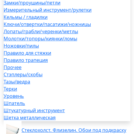
Замки/проушины/петли
Измерительный инструмент/рулетки
Кельмы / гладилки
Ключи/отвертки/пасатижи/ножницы
Лопаты/грабли/черенки/метлы
Молотки/топоры/киянки/ломы
Ножовки/пилы
Правило для стяжки
Правило трапеция
Прочее
Стэплеры/скобы
Тазы/ведра
Терки
Уровень
Шпатель
Штукатурный инструмент
Щетка металлическая
Стеклохолст. Флизелин. Обои под подкраску