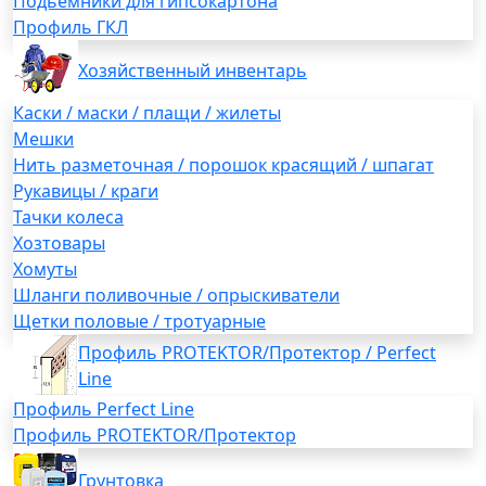
Подьемники для гипсокартона
Профиль ГКЛ
Хозяйственный инвентарь
Каски / маски / плащи / жилеты
Мешки
Нить разметочная / порошок красящий / шпагат
Рукавицы / краги
Тачки колеса
Хозтовары
Хомуты
Шланги поливочные / опрыскиватели
Щетки половые / тротуарные
Профиль PROTEKTOR/Протектор / Perfect
Line
Профиль Perfect Line
Профиль PROTEKTOR/Протектор
Грунтовка