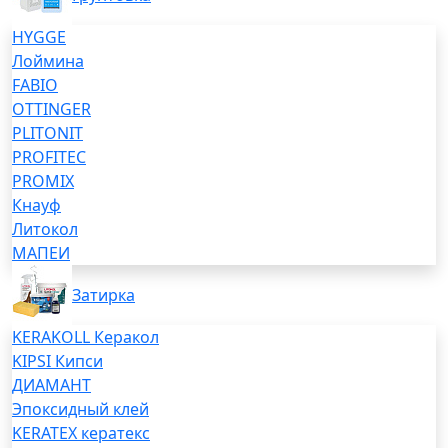
HYGGE
Лоймина
FABIO
OTTINGER
PLITONIT
PROFITEC
PROMIX
Кнауф
Литокол
МАПЕИ
Затирка
KERAKOLL Керакол
KIPSI Кипси
ДИАМАНТ
Эпоксидный клей
KERATEX кератекс