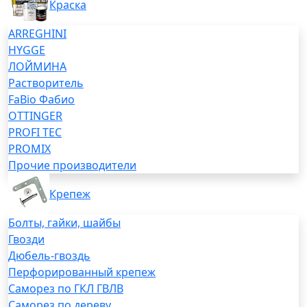
Краска
ARREGHINI
HYGGE
ЛОЙМИНА
Растворитель
FaBio Фабио
OTTINGER
PROFI TEC
PROMIX
Прочие производители
Крепеж
Болты, гайки, шайбы
Гвозди
Дюбель-гвоздь
Перфорированный крепеж
Саморез по ГКЛ ГВЛВ
Саморез по дереву