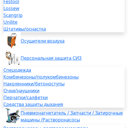
Festool
Lossew
Scangrip
Unilite
Штативы/оснастка
Осушители воздуха
Персональная защита СИЗ
Спецодежда
Комбинезоны/полукомбинезоны
Наколенники/бетоноступы
Очки/наушники
Перчатки/салфетки
Средства защиты дыхания
Пневмонагнетатель / Запчасти / Затирочные
машины /Растворонасосы