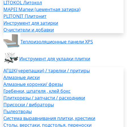
LITOKOL Литокол
MAPEI Мапеи (цементная затирка)
PLITONIT Плитонит
Инструмент для затирки
Очистители и добавки
Теплоизоляционные панели XPS
Инструмент для укладки плитки
АГШК(черепашки) / тарелки / притиры
Алмазные диски
Алмазные коронки/ фрезы
Гребенки, шпателя , клей бокс
Плиткорезы / запчасти / расходники
Присоски / вибраторы
Пылеотводы
Система выравнивания плитки, крестики
Столы, верстаки, подстолья, переноски