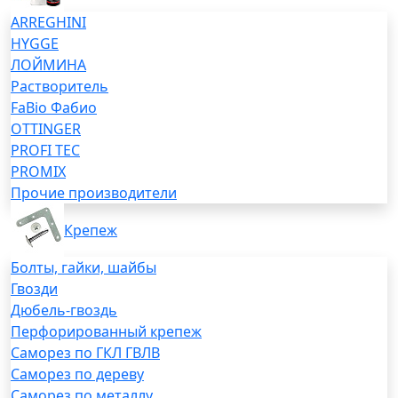
ARREGHINI
HYGGE
ЛОЙМИНА
Растворитель
FaBio Фабио
OTTINGER
PROFI TEC
PROMIX
Прочие производители
Крепеж
Болты, гайки, шайбы
Гвозди
Дюбель-гвоздь
Перфорированный крепеж
Саморез по ГКЛ ГВЛВ
Саморез по дереву
Саморез по металлу