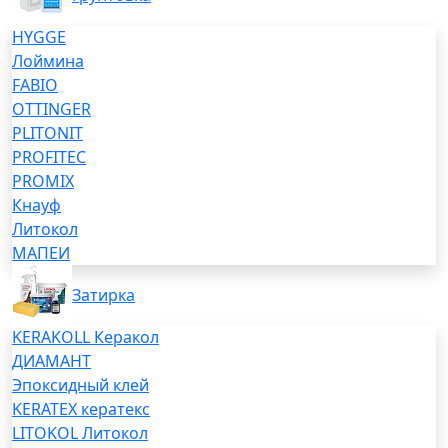
HYGGE
Лоймина
FABIO
OTTINGER
PLITONIT
PROFITEC
PROMIX
Кнауф
Литокол
МАПЕИ
Затирка
KERAKOLL Керакол
ДИАМАНТ
Эпоксидный клей
KERATEX кератекс
LITOKOL Литокол