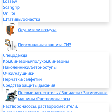
Lossew
Scangrip
Unilite
Штативы/оснастка
Осушители воздуха
Персональная защита СИЗ
Спецодежда
Комбинезоны/полукомбинезоны
Наколенники/бетоноступы
Очки/наушники
Перчатки/салфетки
Средства защиты дыхания
Пневмонагнетатель / Запчасти / Затирочные
машины /Растворонасосы
Растворонасосы, растворосмесители,