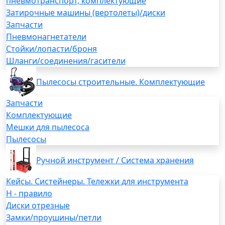
пневмотранспорт, комплектующие
Затирочные машины (вертолеты)/диски
Запчасти
Пневмонагнетатели
Стойки/лопасти/броня
Шланги/соединения/гасители
Пылесосы строительные. Комплектующие
Запчасти
Комплектующие
Мешки для пылесоса
Пылесосы
Ручной инструмент / Система хранения
Кейсы. Систейнеры. Тележки для инструмента
H - правило
Диски отрезные
Замки/проушины/петли