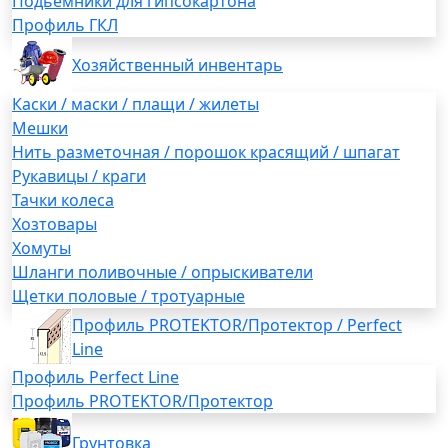
Подьемники для гипсокартона
Профиль ГКЛ
Хозяйственный инвентарь
Каски / маски / плащи / жилеты
Мешки
Нить разметочная / порошок красящий / шпагат
Рукавицы / краги
Тачки колеса
Хозтовары
Хомуты
Шланги поливочные / опрыскиватели
Щетки половые / тротуарные
Профиль PROTEKTOR/Протектор / Perfect
Line
Профиль Perfect Line
Профиль PROTEKTOR/Протектор
Грунтовка