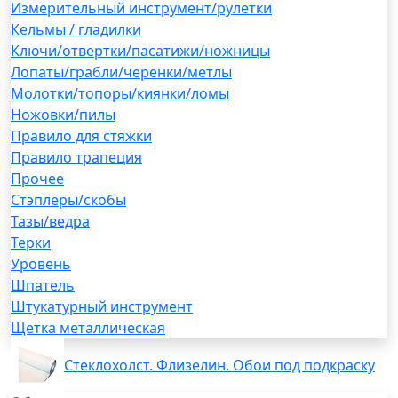
Измерительный инструмент/рулетки
Кельмы / гладилки
Ключи/отвертки/пасатижи/ножницы
Лопаты/грабли/черенки/метлы
Молотки/топоры/киянки/ломы
Ножовки/пилы
Правило для стяжки
Правило трапеция
Прочее
Стэплеры/скобы
Тазы/ведра
Терки
Уровень
Шпатель
Штукатурный инструмент
Щетка металлическая
Стеклохолст. Флизелин. Обои под подкраску