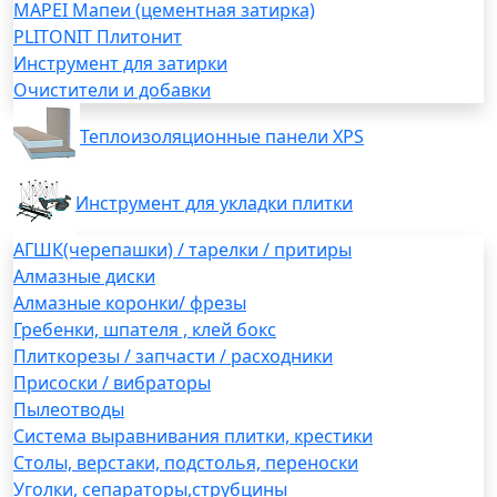
MAPEI Мапеи (цементная затирка)
PLITONIT Плитонит
Инструмент для затирки
Очистители и добавки
Теплоизоляционные панели XPS
Инструмент для укладки плитки
АГШК(черепашки) / тарелки / притиры
Алмазные диски
Алмазные коронки/ фрезы
Гребенки, шпателя , клей бокс
Плиткорезы / запчасти / расходники
Присоски / вибраторы
Пылеотводы
Система выравнивания плитки, крестики
Столы, верстаки, подстолья, переноски
Уголки, сепараторы,струбцины