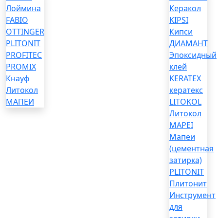
Лоймина
Керакол
FABIO
KIPSI
OTTINGER
Кипси
PLITONIT
ДИАМАНТ
PROFITEC
Эпоксидный
PROMIX
клей
Кнауф
KERATEX
Литокол
кератекс
МАПЕИ
LITOKOL
Литокол
MAPEI
Мапеи
(цементная
затирка)
PLITONIT
Плитонит
Инструмент
для