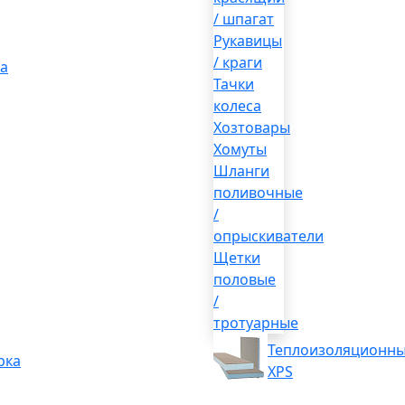
/ шпагат
Рукавицы
/ краги
а
Тачки
колеса
Хозтовары
Хомуты
Шланги
поливочные
/
опрыскиватели
Щетки
половые
/
тротуарные
Теплоизоляционны
рка
XPS