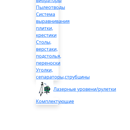
вибраторы
Пылеотводы
Система
выравнивания
плитки,
крестики
Столы,
верстаки,
подстолья,
переноски
Уголки,
сепараторы,струбцины
Лазерные уровени/рулетки
Комплектующие