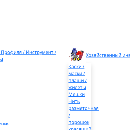
/ Профиля / Инструмент /
Хозяйственный ин
ы
Каски /
маски /
плащи /
жилеты
Мешки
Нить
разметочная
/
порошок
ения
красящий