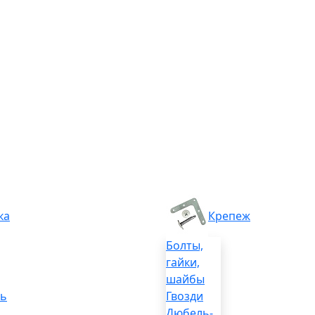
ка
Крепеж
Болты,
гайки,
шайбы
ль
Гвозди
Дюбель-