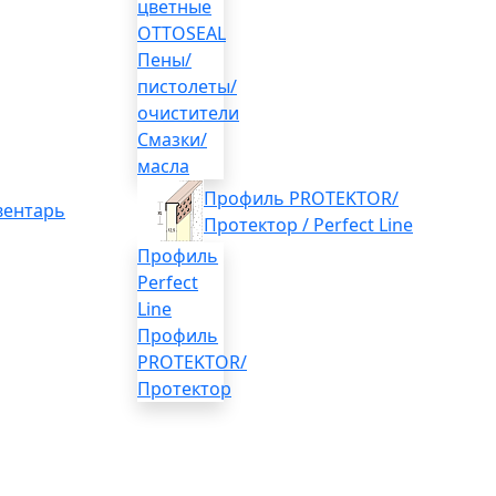
цветные
OTTOSEAL
Пены/
пистолеты/
очистители
Смазки/
масла
Профиль PROTEKTOR/
вентарь
Протектор / Perfect Line
Профиль
Perfect
Line
Профиль
PROTEKTOR/
Протектор