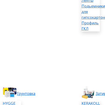
Ленты
Подьемники
для
гипсокартон
Профиль
ГКЛ
Грунтовка
Зати
HYGGE
KERAKOLL