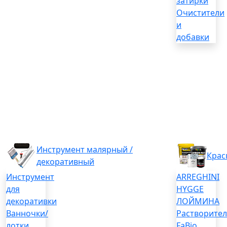
затирки
Очистители
и
добавки
Инструмент малярный /
Крас
декоративный
Инструмент
ARREGHINI
для
HYGGE
декоративки
ЛОЙМИНА
Ванночки/
Растворите
лотки
FaBio