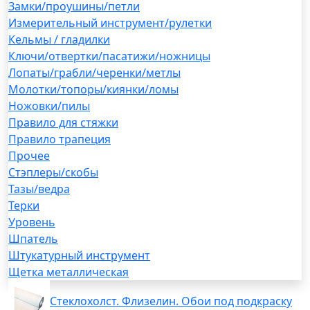
Замки/проушины/петли
Измерительный инструмент/рулетки
Кельмы / гладилки
Ключи/отвертки/пасатижи/ножницы
Лопаты/грабли/черенки/метлы
Молотки/топоры/киянки/ломы
Ножовки/пилы
Правило для стяжки
Правило трапеция
Прочее
Стэплеры/скобы
Тазы/ведра
Терки
Уровень
Шпатель
Штукатурный инструмент
Щетка металлическая
Стеклохолст. Флизелин. Обои под подкраску