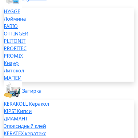
HYGGE
Лоймина
FABIO
OTTINGER
PLITONIT
PROFITEC
PROMIX
Кнауф
Литокол
МАПЕИ
Затирка
KERAKOLL Керакол
KIPSI Кипси
ДИАМАНТ
Эпоксидный клей
KERATEX кератекс