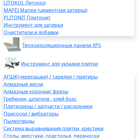
LITOKOL Литокол
MAPEI Мапеи (цементная затирка)
PLITONIT Плитонит
Инструмент для затирки
Очистители и добавки
Теплоизоляционные панели XPS
Инструмент для укладки плитки
АГШК(черепашки) / тарелки / притиры
Алмазные диски
Алмазные коронки/ фрезы
Гребенки, шпателя , клей бокс
Плиткорезы / запчасти / расходники
Присоски / вибраторы
Пылеотводы
Система выравнивания плитки, крестики
Столы, верстаки, подстолья, переноски