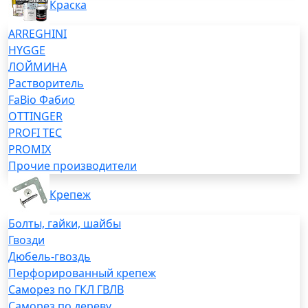
Краска
ARREGHINI
HYGGE
ЛОЙМИНА
Растворитель
FaBio Фабио
OTTINGER
PROFI TEC
PROMIX
Прочие производители
Крепеж
Болты, гайки, шайбы
Гвозди
Дюбель-гвоздь
Перфорированный крепеж
Саморез по ГКЛ ГВЛВ
Саморез по дереву