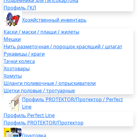
Подьемники для гипсокартона
Профиль ГКЛ
Хозяйственный инвентарь
Каски / маски / плащи / жилеты
Мешки
Нить разметочная / порошок красящий / шпагат
Рукавицы / краги
Тачки колеса
Хозтовары
Хомуты
Шланги поливочные / опрыскиватели
Щетки половые / тротуарные
Профиль PROTEKTOR/Протектор / Perfect
Line
Профиль Perfect Line
Профиль PROTEKTOR/Протектор
Грунтовка