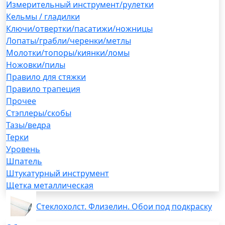
Измерительный инструмент/рулетки
Кельмы / гладилки
Ключи/отвертки/пасатижи/ножницы
Лопаты/грабли/черенки/метлы
Молотки/топоры/киянки/ломы
Ножовки/пилы
Правило для стяжки
Правило трапеция
Прочее
Стэплеры/скобы
Тазы/ведра
Терки
Уровень
Шпатель
Штукатурный инструмент
Щетка металлическая
Стеклохолст. Флизелин. Обои под подкраску