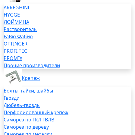
ARREGHINI
HYGGE
ЛОЙМИНА
Растворитель
FaBio Фабио
OTTINGER
PROFI TEC
PROMIX
Прочие производители
Крепеж
Болты, гайки, шайбы
Гвозди
Дюбель-гвоздь
Перфорированный крепеж
Саморез по ГКЛ ГВЛВ
Саморез по дереву
Саморез по металлу