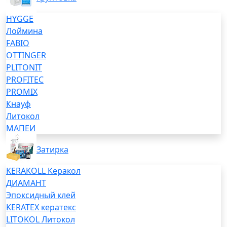
HYGGE
Лоймина
FABIO
OTTINGER
PLITONIT
PROFITEC
PROMIX
Кнауф
Литокол
МАПЕИ
Затирка
KERAKOLL Керакол
ДИАМАНТ
Эпоксидный клей
KERATEX кератекс
LITOKOL Литокол