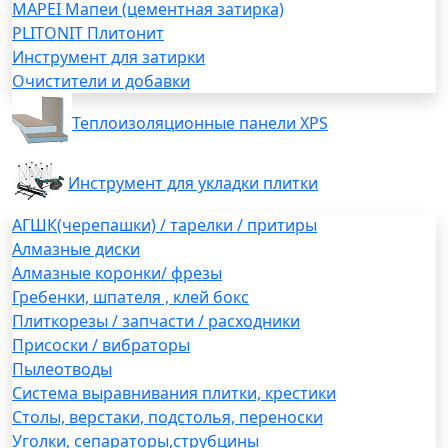
MAPEI Мапеи (цементная затирка)
PLITONIT Плитонит
Инструмент для затирки
Очистители и добавки
Теплоизоляционные панели XPS
Инструмент для укладки плитки
АГШК(черепашки) / тарелки / притиры
Алмазные диски
Алмазные коронки/ фрезы
Гребенки, шпателя , клей бокс
Плиткорезы / запчасти / расходники
Присоски / вибраторы
Пылеотводы
Система выравнивания плитки, крестики
Столы, верстаки, подстолья, переноски
Уголки, сепараторы,струбцины