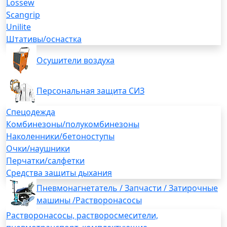
Lossew
Scangrip
Unilite
Штативы/оснастка
Осушители воздуха
Персональная защита СИЗ
Спецодежда
Комбинезоны/полукомбинезоны
Наколенники/бетоноступы
Очки/наушники
Перчатки/салфетки
Средства защиты дыхания
Пневмонагнетатель / Запчасти / Затирочные
машины /Растворонасосы
Растворонасосы, растворосмесители,