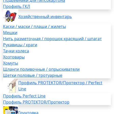
Подьемники для гипсокартона
Профиль ГКЛ
Хозяйственный инвентарь
Каски / маски / плащи / жилеты
Мешки
Нить разметочная / порошок красящий / шпагат
Рукавицы / краги
Тачки колеса
Хозтовары
Хомуты
Шланги поливочные / опрыскиватели
Щетки половые / тротуарные
Профиль PROTEKTOR/Протектор / Perfect
Line
Профиль Perfect Line
Профиль PROTEKTOR/Протектор
Грунтовка