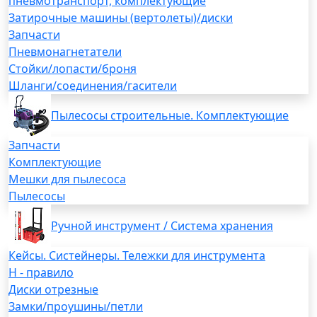
пневмотранспорт, комплектующие
Затирочные машины (вертолеты)/диски
Запчасти
Пневмонагнетатели
Стойки/лопасти/броня
Шланги/соединения/гасители
Пылесосы строительные. Комплектующие
Запчасти
Комплектующие
Мешки для пылесоса
Пылесосы
Ручной инструмент / Система хранения
Кейсы. Систейнеры. Тележки для инструмента
H - правило
Диски отрезные
Замки/проушины/петли