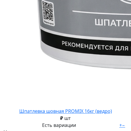
Шпатлевка шовная PROMIX 16кг (ведро)
₽
шт
Есть вариации
+
−