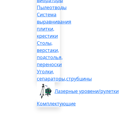
вибраторы
Пылеотводы
Система
выравнивания
плитки,
крестики
Столы,
верстаки,
подстолья,
переноски
Уголки,
сепараторы,струбцины
Лазерные уровени/рулетки
Комплектующие