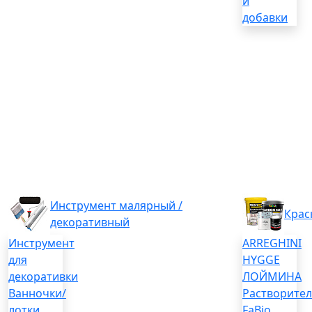
и
добавки
Инструмент малярный /
Крас
декоративный
Инструмент
ARREGHINI
для
HYGGE
декоративки
ЛОЙМИНА
Ванночки/
Растворите
лотки
FaBio