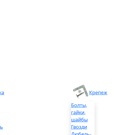
ка
Крепеж
Болты,
гайки,
шайбы
ль
Гвозди
Дюбель-