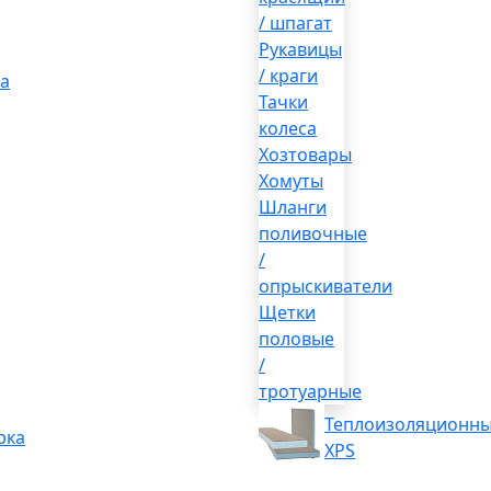
/ шпагат
Рукавицы
/ краги
а
Тачки
колеса
Хозтовары
Хомуты
Шланги
поливочные
/
опрыскиватели
Щетки
половые
/
тротуарные
Теплоизоляционны
рка
XPS