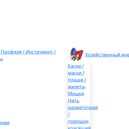
/ Профиля / Инструмент /
Хозяйственный ин
ы
Каски /
маски /
плащи /
жилеты
Мешки
Нить
разметочная
/
порошок
ения
красящий