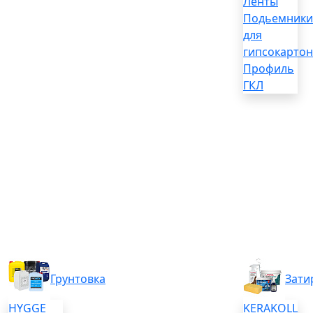
Ленты
Подьемники
для
гипсокартон
Профиль
ГКЛ
Грунтовка
Зати
HYGGE
KERAKOLL