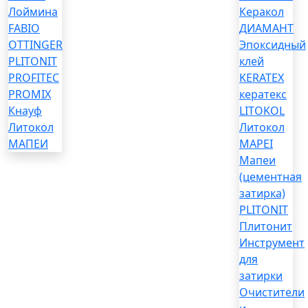
Лоймина
Керакол
FABIO
ДИАМАНТ
OTTINGER
Эпоксидный
PLITONIT
клей
PROFITEC
KERATEX
PROMIX
кератекс
Кнауф
LITOKOL
Литокол
Литокол
МАПЕИ
MAPEI
Мапеи
(цементная
затирка)
PLITONIT
Плитонит
Инструмент
для
затирки
Очистители