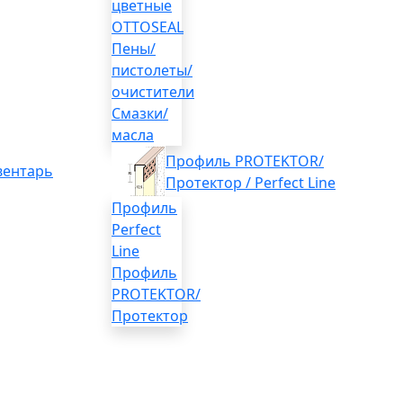
цветные
OTTOSEAL
Пены/
пистолеты/
очистители
Смазки/
масла
Профиль PROTEKTOR/
вентарь
Протектор / Perfect Line
Профиль
Perfect
Line
Профиль
PROTEKTOR/
Протектор