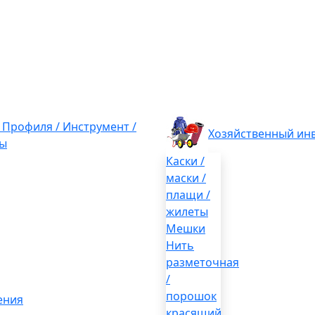
/ Профиля / Инструмент /
Хозяйственный ин
ы
Каски /
маски /
плащи /
жилеты
Мешки
Нить
разметочная
/
порошок
ения
красящий