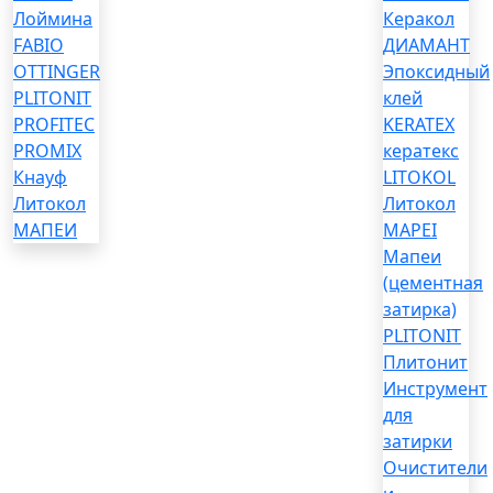
Лоймина
Керакол
FABIO
ДИАМАНТ
OTTINGER
Эпоксидный
PLITONIT
клей
PROFITEC
KERATEX
PROMIX
кератекс
Кнауф
LITOKOL
Литокол
Литокол
МАПЕИ
MAPEI
Мапеи
(цементная
затирка)
PLITONIT
Плитонит
Инструмент
для
затирки
Очистители