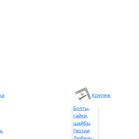
ка
Крепеж
Болты,
гайки,
шайбы
ль
Гвозди
Дюбель-