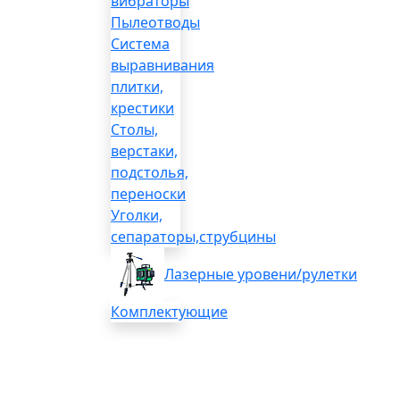
вибраторы
Пылеотводы
Система
выравнивания
плитки,
крестики
Столы,
верстаки,
подстолья,
переноски
Уголки,
сепараторы,струбцины
Лазерные уровени/рулетки
Комплектующие