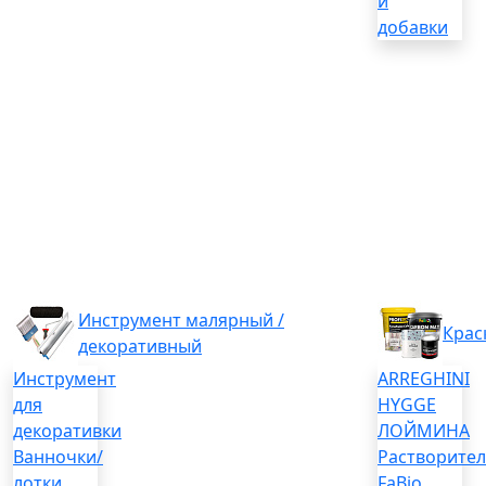
и
добавки
Инструмент малярный /
Крас
декоративный
Инструмент
ARREGHINI
для
HYGGE
декоративки
ЛОЙМИНА
Ванночки/
Растворите
лотки
FaBio