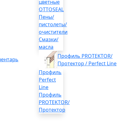
цветные
OTTOSEAL
Пены/
пистолеты/
очистители
Смазки/
масла
Профиль PROTEKTOR/
вентарь
Протектор / Perfect Line
Профиль
Perfect
Line
Профиль
PROTEKTOR/
Протектор