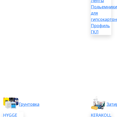
Ленты
Подьемники
для
гипсокартон
Профиль
ГКЛ
Грунтовка
Зати
HYGGE
KERAKOLL