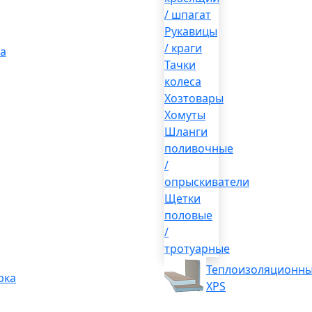
/ шпагат
Рукавицы
/ краги
а
Тачки
колеса
Хозтовары
Хомуты
Шланги
поливочные
/
опрыскиватели
Щетки
половые
/
тротуарные
Теплоизоляционны
рка
XPS