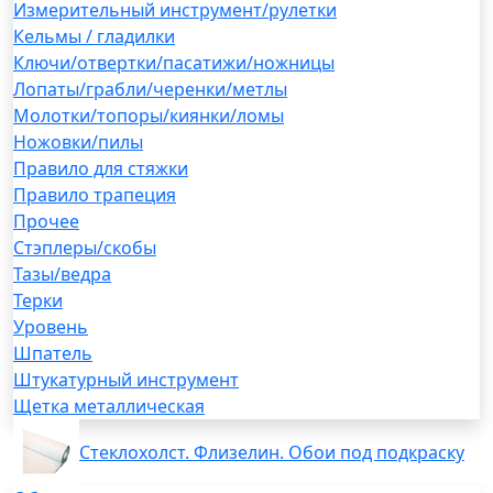
Измерительный инструмент/рулетки
Кельмы / гладилки
Ключи/отвертки/пасатижи/ножницы
Лопаты/грабли/черенки/метлы
Молотки/топоры/киянки/ломы
Ножовки/пилы
Правило для стяжки
Правило трапеция
Прочее
Стэплеры/скобы
Тазы/ведра
Терки
Уровень
Шпатель
Штукатурный инструмент
Щетка металлическая
Стеклохолст. Флизелин. Обои под подкраску