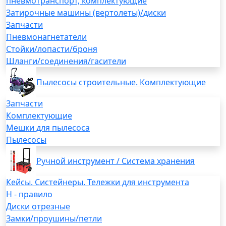
пневмотранспорт, комплектующие
Затирочные машины (вертолеты)/диски
Запчасти
Пневмонагнетатели
Стойки/лопасти/броня
Шланги/соединения/гасители
Пылесосы строительные. Комплектующие
Запчасти
Комплектующие
Мешки для пылесоса
Пылесосы
Ручной инструмент / Система хранения
Кейсы. Систейнеры. Тележки для инструмента
H - правило
Диски отрезные
Замки/проушины/петли