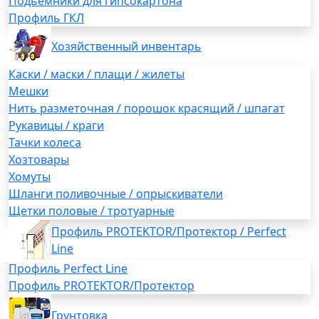
Подьемники для гипсокартона
Профиль ГКЛ
Хозяйственный инвентарь
Каски / маски / плащи / жилеты
Мешки
Нить разметочная / порошок красящий / шпагат
Рукавицы / краги
Тачки колеса
Хозтовары
Хомуты
Шланги поливочные / опрыскиватели
Щетки половые / тротуарные
Профиль PROTEKTOR/Протектор / Perfect
Line
Профиль Perfect Line
Профиль PROTEKTOR/Протектор
Грунтовка