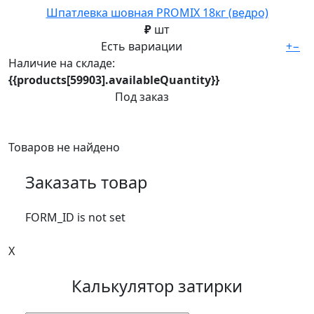
Шпатлевка шовная PROMIX 18кг (ведро)
₽
шт
Есть вариации
+
−
Наличие на складе:
{{products[59903].availableQuantity}}
Под заказ
Товаров не найдено
Заказать товар
FORM_ID is not set
X
Калькулятор затирки