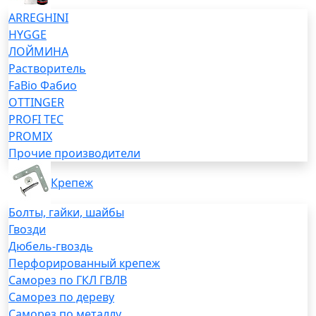
ARREGHINI
HYGGE
ЛОЙМИНА
Растворитель
FaBio Фабио
OTTINGER
PROFI TEC
PROMIX
Прочие производители
Крепеж
Болты, гайки, шайбы
Гвозди
Дюбель-гвоздь
Перфорированный крепеж
Саморез по ГКЛ ГВЛВ
Саморез по дереву
Саморез по металлу