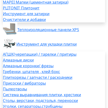
MAPEI Мапеи (цементная затирка)
PLITONIT Плитонит
Инструмент для затирки
Очистители и добавки
Теплоизоляционные панели XPS
Инструмент для укладки плитки
АГШК(черепашки) / тарелки / притиры
Алмазные диски
Алмазные коронки/ фрезы
Гребенки, шпателя , клей бокс
Плиткорезы / запчасти / расходники
Присоски / вибраторы
Пылеотводы
Система выравнивания плитки, крестики
Столы, верстаки, подстолья, переноски
Уголки, сепараторы,струбцины