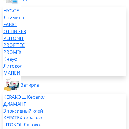
HYGGE
Лоймина
FABIO
OTTINGER
PLITONIT
PROFITEC
PROMIX
Кнауф
Литокол
МАПЕИ
Затирка
KERAKOLL Керакол
ДИАМАНТ
Эпоксидный клей
KERATEX кератекс
LITOKOL Литокол