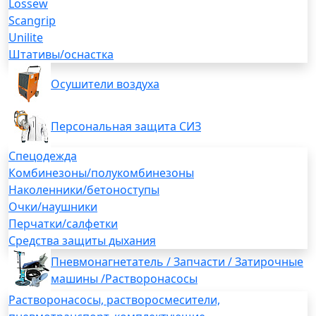
Lossew
Scangrip
Unilite
Штативы/оснастка
Осушители воздуха
Персональная защита СИЗ
Спецодежда
Комбинезоны/полукомбинезоны
Наколенники/бетоноступы
Очки/наушники
Перчатки/салфетки
Средства защиты дыхания
Пневмонагнетатель / Запчасти / Затирочные
машины /Растворонасосы
Растворонасосы, растворосмесители,