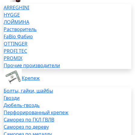
ARREGHINI
HYGGE
ЛОЙМИНА
Растворитель
FaBio Фабио
OTTINGER
PROFI TEC
PROMIX
Прочие производители
Крепеж
Болты, гайки, шайбы
Гвозди
Дюбель-гвоздь
Перфорированный крепеж
Саморез по ГКЛ ГВЛВ
Саморез по дереву
Саморез по металлу