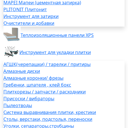
MAPEI Мапеи (цементная затирка)
PLITONIT Плитонит
Инструмент для затирки
Очистители и добавки
Теплоизоляционные панели XPS
Инструмент для укладки плитки
АГШК(черепашки) / тарелки / притиры
Алмазные диски
Алмазные коронки/ фрезы
Гребенки, шпателя , клей бокс
Плиткорезы / запчасти / расходники
Присоски / вибраторы
Пылеотводы
Система выравнивания плитки, крестики
Столы, верстаки, подстолья, переноски
Уголки, сепараторы,струбцины