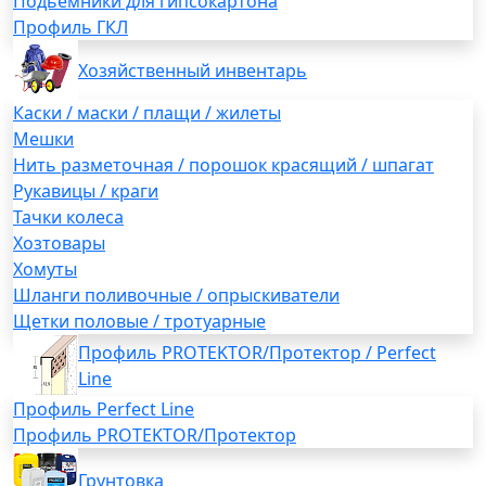
Подьемники для гипсокартона
Профиль ГКЛ
Хозяйственный инвентарь
Каски / маски / плащи / жилеты
Мешки
Нить разметочная / порошок красящий / шпагат
Рукавицы / краги
Тачки колеса
Хозтовары
Хомуты
Шланги поливочные / опрыскиватели
Щетки половые / тротуарные
Профиль PROTEKTOR/Протектор / Perfect
Line
Профиль Perfect Line
Профиль PROTEKTOR/Протектор
Грунтовка