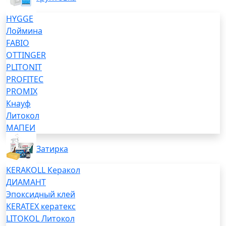
HYGGE
Лоймина
FABIO
OTTINGER
PLITONIT
PROFITEC
PROMIX
Кнауф
Литокол
МАПЕИ
Затирка
KERAKOLL Керакол
ДИАМАНТ
Эпоксидный клей
KERATEX кератекс
LITOKOL Литокол