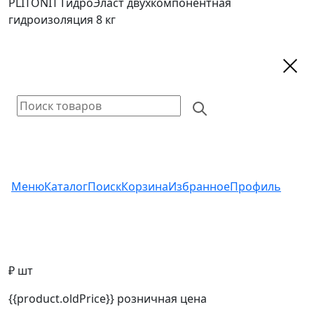
PLITONIT ГидроЭласт двухкомпонентная
гидроизоляция 8 кг
Меню
Каталог
Поиск
Корзина
Избранное
Профиль
₽ шт
{{product.oldPrice}}
розничная цена