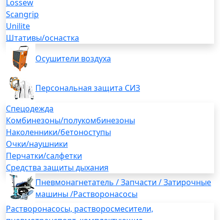
Lossew
Scangrip
Unilite
Штативы/оснастка
Осушители воздуха
Персональная защита СИЗ
Спецодежда
Комбинезоны/полукомбинезоны
Наколенники/бетоноступы
Очки/наушники
Перчатки/салфетки
Средства защиты дыхания
Пневмонагнетатель / Запчасти / Затирочные
машины /Растворонасосы
Растворонасосы, растворосмесители,