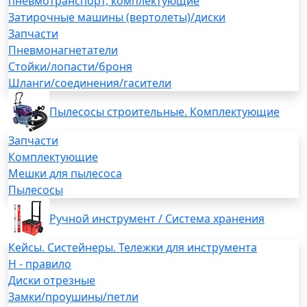
пневмотранспорт, комплектующие
Затирочные машины (вертолеты)/диски
Запчасти
Пневмонагнетатели
Стойки/лопасти/броня
Шланги/соединения/гасители
Пылесосы строительные. Комплектующие
Запчасти
Комплектующие
Мешки для пылесоса
Пылесосы
Ручной инструмент / Система хранения
Кейсы. Систейнеры. Тележки для инструмента
H - правило
Диски отрезные
Замки/проушины/петли