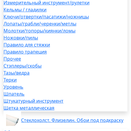
Измерительный инструмент/рулетки
Кельмы / гладилки
Ключи/отвертки/пасатижи/ножницы
Лопаты/грабли/черенки/метлы
Молотки/топоры/киянки/ломы
Ножовки/пилы
Правило для стяжки
Правило трапеция
Прочее
Стэплеры/скобы
Тазы/ведра
Терки
Уровень
Шпатель
Штукатурный инструмент
Щетка металлическая
Стеклохолст. Флизелин. Обои под подкраску