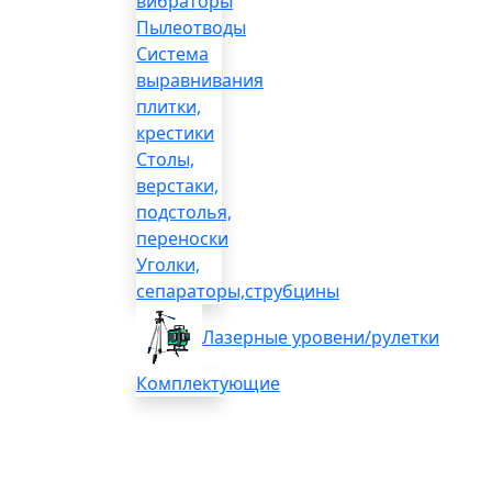
вибраторы
Пылеотводы
Система
выравнивания
плитки,
крестики
Столы,
верстаки,
подстолья,
переноски
Уголки,
сепараторы,струбцины
Лазерные уровени/рулетки
Комплектующие