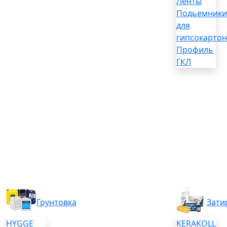
Ленты
Подьемники
для
гипсокартон
Профиль
ГКЛ
Грунтовка
Зати
HYGGE
KERAKOLL