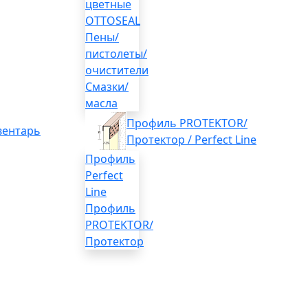
цветные
OTTOSEAL
Пены/
пистолеты/
очистители
Смазки/
масла
Профиль PROTEKTOR/
вентарь
Протектор / Perfect Line
Профиль
Perfect
Line
Профиль
PROTEKTOR/
Протектор