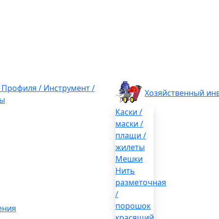
/ Профиля / Инструмент /
Хозяйственный ин
ы
Каски /
маски /
плащи /
жилеты
Мешки
Нить
разметочная
/
порошок
ения
красящий