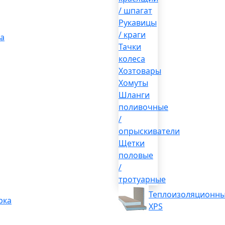
/ шпагат
Рукавицы
/ краги
а
Тачки
колеса
Хозтовары
Хомуты
Шланги
поливочные
/
опрыскиватели
Щетки
половые
/
тротуарные
Теплоизоляционны
рка
XPS