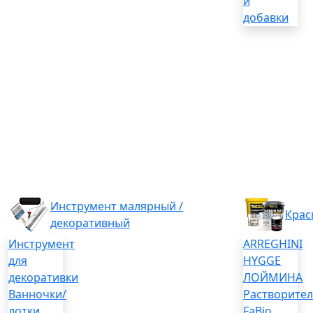
и
добавки
Инструмент малярный /
Крас
декоративный
Инструмент
ARREGHINI
для
HYGGE
декоративки
ЛОЙМИНА
Ванночки/
Растворите
лотки
FaBio