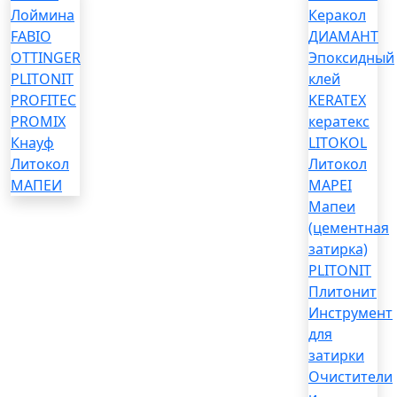
Лоймина
Керакол
FABIO
ДИАМАНТ
OTTINGER
Эпоксидный
PLITONIT
клей
PROFITEC
KERATEX
PROMIX
кератекс
Кнауф
LITOKOL
Литокол
Литокол
МАПЕИ
MAPEI
Мапеи
(цементная
затирка)
PLITONIT
Плитонит
Инструмент
для
затирки
Очистители