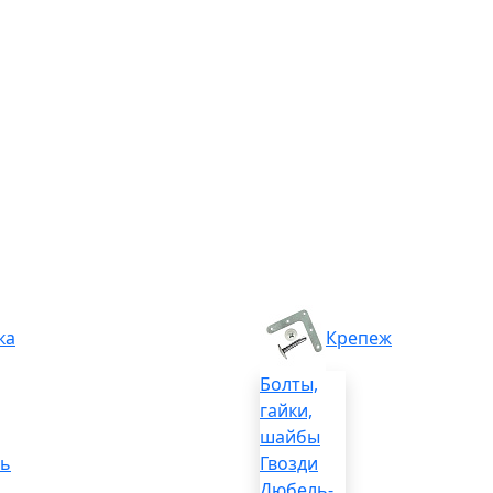
ка
Крепеж
Болты,
гайки,
шайбы
ль
Гвозди
Дюбель-