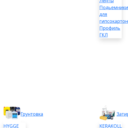
Ленты
Подьемники
для
гипсокартон
Профиль
ГКЛ
Грунтовка
Зати
HYGGE
KERAKOLL