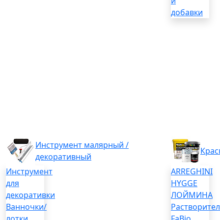
и
добавки
Инструмент малярный /
Крас
декоративный
Инструмент
ARREGHINI
для
HYGGE
декоративки
ЛОЙМИНА
Ванночки/
Растворите
лотки
FaBio