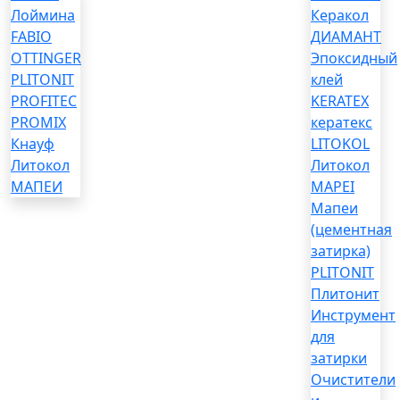
Лоймина
Керакол
FABIO
ДИАМАНТ
OTTINGER
Эпоксидный
PLITONIT
клей
PROFITEC
KERATEX
PROMIX
кератекс
Кнауф
LITOKOL
Литокол
Литокол
МАПЕИ
MAPEI
Мапеи
(цементная
затирка)
PLITONIT
Плитонит
Инструмент
для
затирки
Очистители