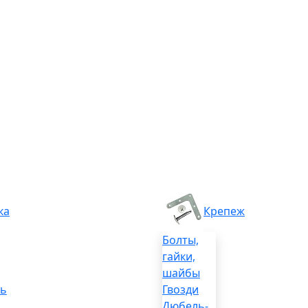
ка
Крепеж
Болты,
гайки,
шайбы
ль
Гвозди
Дюбель-