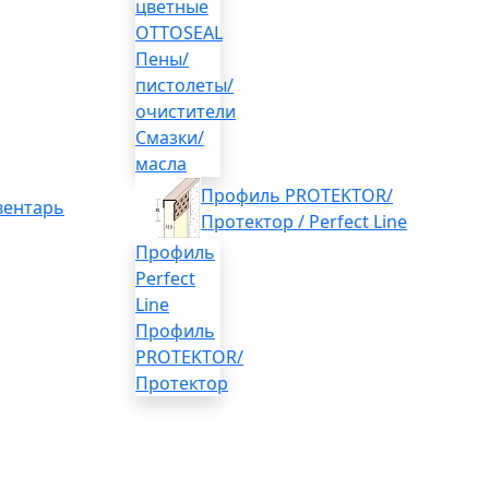
цветные
OTTOSEAL
Пены/
пистолеты/
очистители
Смазки/
масла
Профиль PROTEKTOR/
вентарь
Протектор / Perfect Line
Профиль
Perfect
Line
Профиль
PROTEKTOR/
Протектор