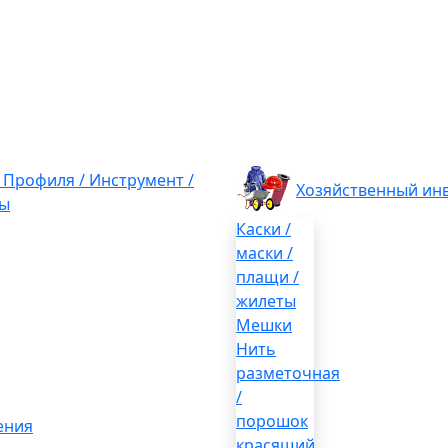
/ Профиля / Инструмент /
Хозяйственный ин
ы
Каски /
маски /
плащи /
жилеты
Мешки
Нить
разметочная
/
порошок
ения
красящий