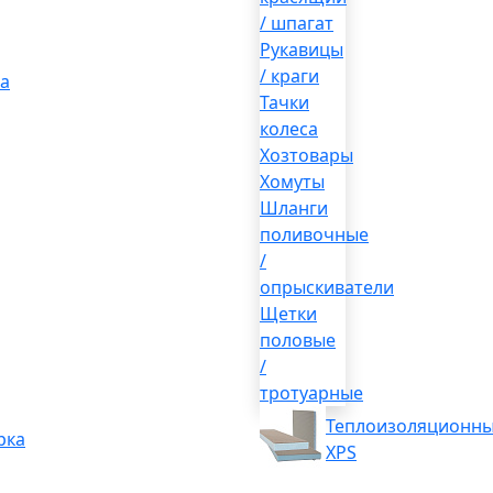
/ шпагат
Рукавицы
/ краги
а
Тачки
колеса
Хозтовары
Хомуты
Шланги
поливочные
/
опрыскиватели
Щетки
половые
/
тротуарные
Теплоизоляционны
рка
XPS