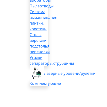
вибраторы
Пылеотводы
Система
выравнивания
плитки,
крестики
Столы,
верстаки,
подстолья,
переноски
Уголки,
сепараторы,струбцины
Лазерные уровени/рулетки
Комплектующие