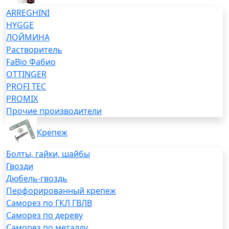
ARREGHINI
HYGGE
ЛОЙМИНА
Растворитель
FaBio Фабио
OTTINGER
PROFI TEC
PROMIX
Прочие производители
Крепеж
Болты, гайки, шайбы
Гвозди
Дюбель-гвоздь
Перфорированный крепеж
Саморез по ГКЛ ГВЛВ
Саморез по дереву
Саморез по металлу