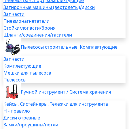
пневмотранспорт, комплектующие
Затирочные машины (вертолеты)/диски
Запчасти
Пневмонагнетатели
Стойки/лопасти/броня
Шланги/соединения/гасители
Пылесосы строительные. Комплектующие
Запчасти
Комплектующие
Мешки для пылесоса
Пылесосы
Ручной инструмент / Система хранения
Кейсы. Систейнеры. Тележки для инструмента
H - правило
Диски отрезные
Замки/проушины/петли