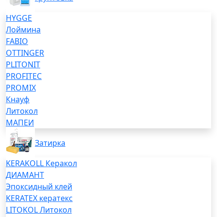
HYGGE
Лоймина
FABIO
OTTINGER
PLITONIT
PROFITEC
PROMIX
Кнауф
Литокол
МАПЕИ
Затирка
KERAKOLL Керакол
ДИАМАНТ
Эпоксидный клей
KERATEX кератекс
LITOKOL Литокол