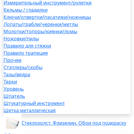
Измерительный инструмент/рулетки
Кельмы / гладилки
Ключи/отвертки/пасатижи/ножницы
Лопаты/грабли/черенки/метлы
Молотки/топоры/киянки/ломы
Ножовки/пилы
Правило для стяжки
Правило трапеция
Прочее
Стэплеры/скобы
Тазы/ведра
Терки
Уровень
Шпатель
Штукатурный инструмент
Щетка металлическая
Стеклохолст. Флизелин. Обои под подкраску