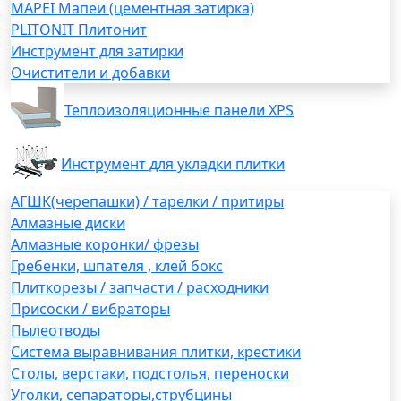
MAPEI Мапеи (цементная затирка)
PLITONIT Плитонит
Инструмент для затирки
Очистители и добавки
Теплоизоляционные панели XPS
Инструмент для укладки плитки
АГШК(черепашки) / тарелки / притиры
Алмазные диски
Алмазные коронки/ фрезы
Гребенки, шпателя , клей бокс
Плиткорезы / запчасти / расходники
Присоски / вибраторы
Пылеотводы
Система выравнивания плитки, крестики
Столы, верстаки, подстолья, переноски
Уголки, сепараторы,струбцины