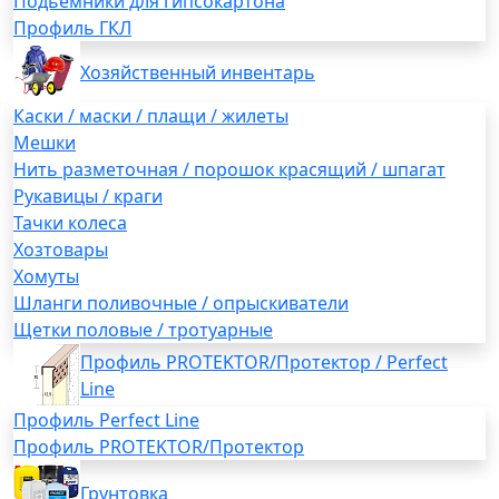
Подьемники для гипсокартона
Профиль ГКЛ
Хозяйственный инвентарь
Каски / маски / плащи / жилеты
Мешки
Нить разметочная / порошок красящий / шпагат
Рукавицы / краги
Тачки колеса
Хозтовары
Хомуты
Шланги поливочные / опрыскиватели
Щетки половые / тротуарные
Профиль PROTEKTOR/Протектор / Perfect
Line
Профиль Perfect Line
Профиль PROTEKTOR/Протектор
Грунтовка