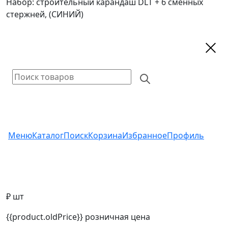
Набор: строительный карандаш DLT + 6 сменных
стержней, (СИНИЙ)
Меню
Каталог
Поиск
Корзина
Избранное
Профиль
₽ шт
{{product.oldPrice}}
розничная цена