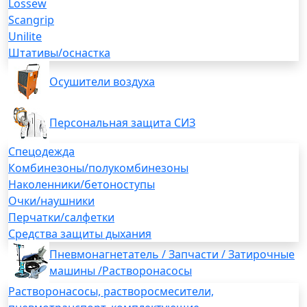
Lossew
Scangrip
Unilite
Штативы/оснастка
Осушители воздуха
Персональная защита СИЗ
Спецодежда
Комбинезоны/полукомбинезоны
Наколенники/бетоноступы
Очки/наушники
Перчатки/салфетки
Средства защиты дыхания
Пневмонагнетатель / Запчасти / Затирочные
машины /Растворонасосы
Растворонасосы, растворосмесители,