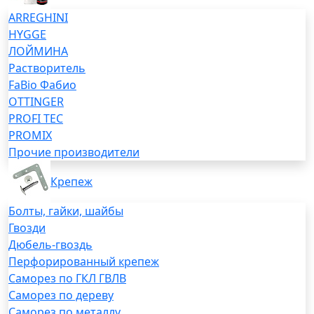
ARREGHINI
HYGGE
ЛОЙМИНА
Растворитель
FaBio Фабио
OTTINGER
PROFI TEC
PROMIX
Прочие производители
Крепеж
Болты, гайки, шайбы
Гвозди
Дюбель-гвоздь
Перфорированный крепеж
Саморез по ГКЛ ГВЛВ
Саморез по дереву
Саморез по металлу