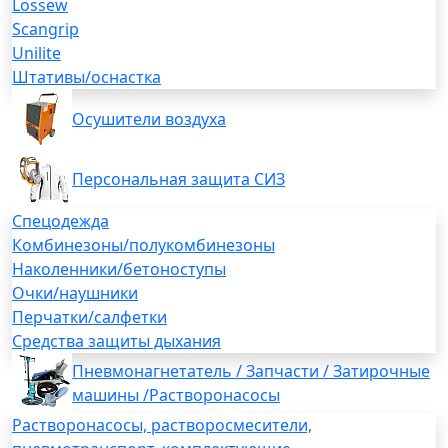
Lossew
Scangrip
Unilite
Штативы/оснастка
Осушители воздуха
Персональная защита СИЗ
Спецодежда
Комбинезоны/полукомбинезоны
Наколенники/бетоноступы
Очки/наушники
Перчатки/салфетки
Средства защиты дыхания
Пневмонагнетатель / Запчасти / Затирочные
машины /Растворонасосы
Растворонасосы, растворосмесители,