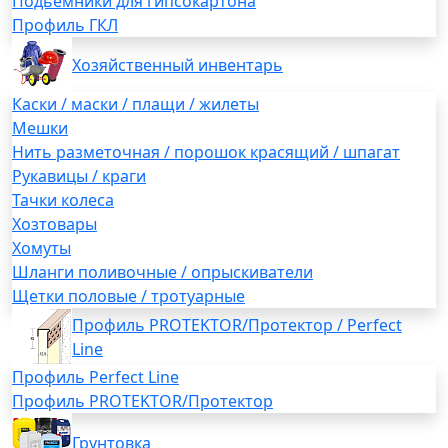
Подьемники для гипсокартона
Профиль ГКЛ
Хозяйственный инвентарь
Каски / маски / плащи / жилеты
Мешки
Нить разметочная / порошок красящий / шпагат
Рукавицы / краги
Тачки колеса
Хозтовары
Хомуты
Шланги поливочные / опрыскиватели
Щетки половые / тротуарные
Профиль PROTEKTOR/Протектор / Perfect
Line
Профиль Perfect Line
Профиль PROTEKTOR/Протектор
Грунтовка