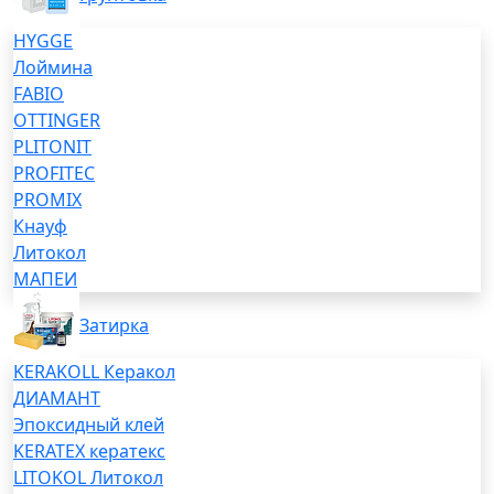
HYGGE
Лоймина
FABIO
OTTINGER
PLITONIT
PROFITEC
PROMIX
Кнауф
Литокол
МАПЕИ
Затирка
KERAKOLL Керакол
ДИАМАНТ
Эпоксидный клей
KERATEX кератекс
LITOKOL Литокол