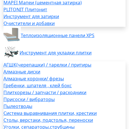
MAPEI Мапеи (цементная затирка)
PLITONIT Плитонит
Инструмент для затирки
Очистители и добавки
Теплоизоляционные панели XPS
Инструмент для укладки плитки
АГШК(черепашки) / тарелки / притиры
Алмазные диски
Алмазные коронки/ фрезы
Гребенки, шпателя , клей бокс
Плиткорезы / запчасти / расходники
Присоски / вибраторы
Пылеотводы
Система выравнивания плитки, крестики
Столы, верстаки, подстолья, переноски
Уголки, сепараторы,струбцины