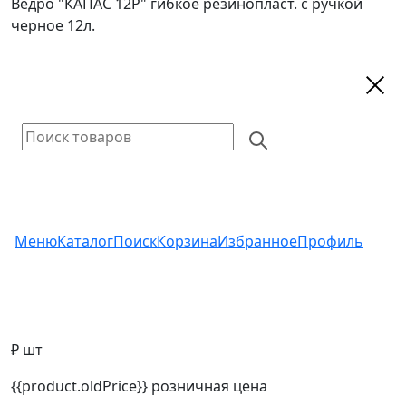
Ведро "КАПАС 12Р" гибкое резинопласт. с ручкой
черное 12л.
Меню
Каталог
Поиск
Корзина
Избранное
Профиль
₽ шт
{{product.oldPrice}}
розничная цена