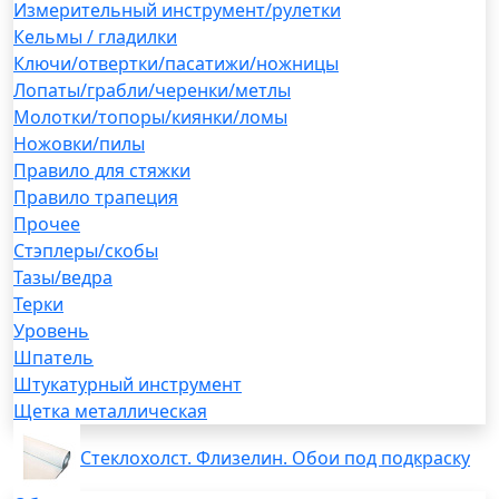
Измерительный инструмент/рулетки
Кельмы / гладилки
Ключи/отвертки/пасатижи/ножницы
Лопаты/грабли/черенки/метлы
Молотки/топоры/киянки/ломы
Ножовки/пилы
Правило для стяжки
Правило трапеция
Прочее
Стэплеры/скобы
Тазы/ведра
Терки
Уровень
Шпатель
Штукатурный инструмент
Щетка металлическая
Стеклохолст. Флизелин. Обои под подкраску