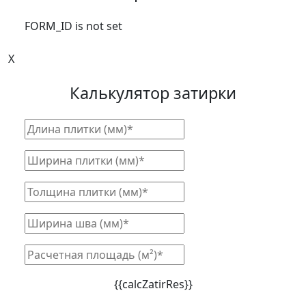
FORM_ID is not set
X
Калькулятор затирки
{{calcZatirRes}}