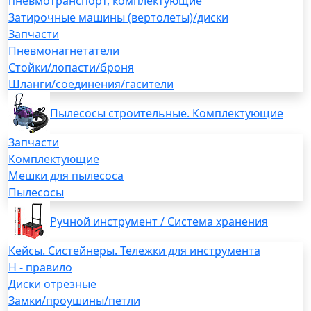
пневмотранспорт, комплектующие
Затирочные машины (вертолеты)/диски
Запчасти
Пневмонагнетатели
Стойки/лопасти/броня
Шланги/соединения/гасители
Пылесосы строительные. Комплектующие
Запчасти
Комплектующие
Мешки для пылесоса
Пылесосы
Ручной инструмент / Система хранения
Кейсы. Систейнеры. Тележки для инструмента
H - правило
Диски отрезные
Замки/проушины/петли